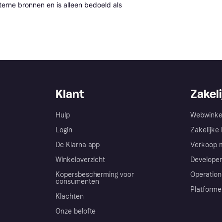
erne bronnen en is alleen bedoeld als 
Klant
Zakeli
Hulp
Webwinke
Login
Zakelijke 
De Klarna app
Verkoop m
Winkeloverzicht
Developer
Kopersbescherming voor
Operation
consumenten
Platforme
Klachten
Onze belofte