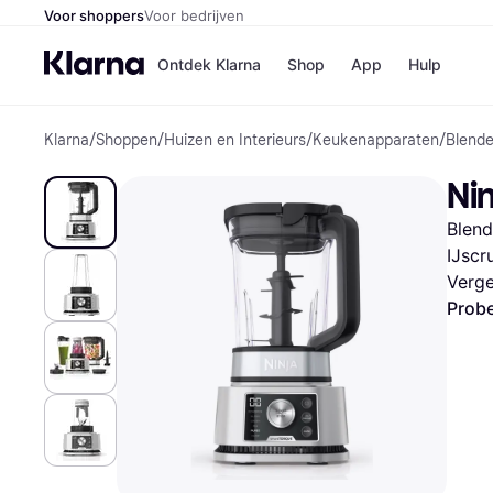
Voor shoppers
Voor bedrijven
Ontdek Klarna
Shop
App
Hulp
Klarna
/
Shoppen
/
Huizen en Interieurs
/
Keukenapparaten
/
Blende
Winkels
Media
B
Ni
Bol
B
Booki
B
Blend
H&M
B
Kruidv
IJscr
Verge
Probe
Winkelove