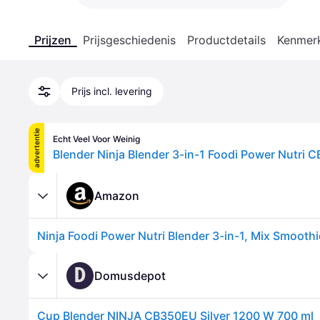
Prijzen
Prijsgeschiedenis
Productdetails
Kenmer
Prijs incl. levering
advertentie
Echt Veel Voor Weinig
Blender Ninja Blender 3-in-1 Foodi Power Nutri
Amazon
D
Domusdepot
Cup Blender NINJA CB350EU Silver 1200 W 700 ml