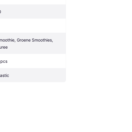
0
moothie, Groene Smoothies, 
uree
 pcs
lastic