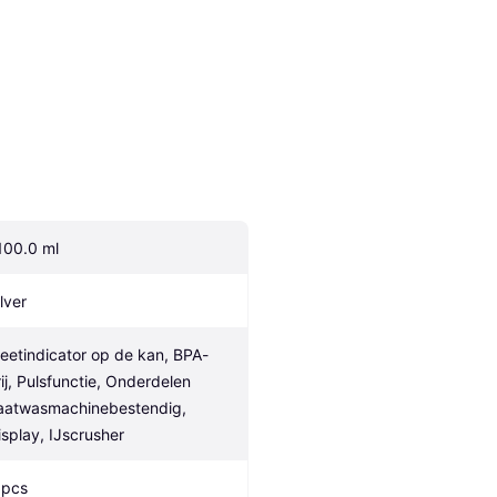
100.0 ml
lver
eetindicator op de kan, BPA-
rij, Pulsfunctie, Onderdelen 
aatwasmachinebestendig, 
isplay, IJscrusher
 pcs