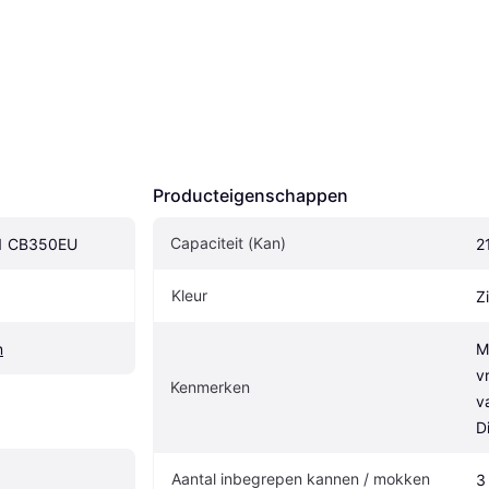
Producteigenschappen
Capaciteit (Kan)
n-1 CB350EU
2
Kleur
Zi
n
M
v
Kenmerken
v
D
Aantal inbegrepen kannen / mokken
3