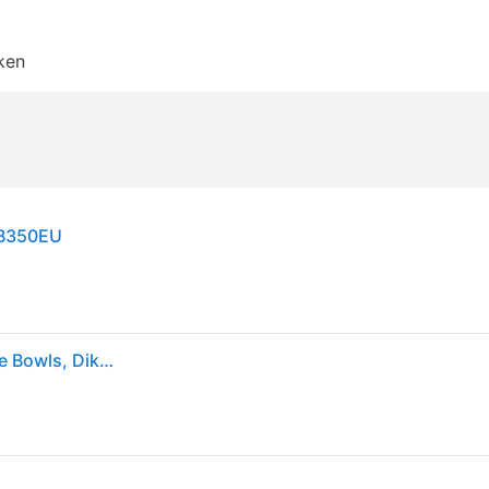
ken
 CB350EU
Ninja Foodi Power Nutri Blender 3-in-1, Mix Smoothie Bowls, Dikke Spreads & Bevroren Drankjes, Automatische Programma's, 2,1L Kan, 700ml Beker & 400ml Kom met Power Paddle, 1200W, Zilver, CB350EU