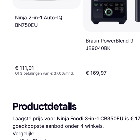
Ninja 2-in-1 Auto-IQ
BN750EU
Braun PowerBlend 9
JB9040BK
€ 111,01
€ 169,97
Of 3 betalingen van € 37,00/mnd.
Productdetails
Laagste prijs voor 
Ninja Foodi 3-in-1 CB350EU
 is 
€ 1
goedkoopste aanbod onder 
4
 winkels.
Vergelijk: