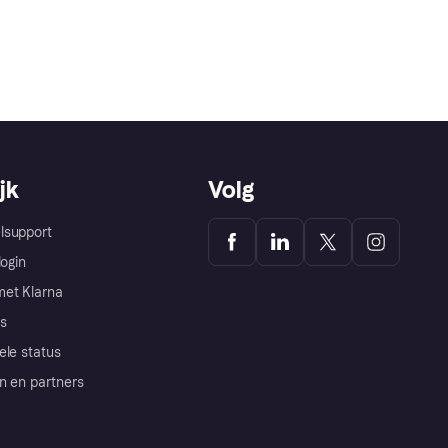
jk
Volg
lsupport
login
et Klarna
s
ele status
n en partners