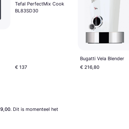
Tefal PerfectMix Cook
BL83SD30
Bugatti Vela Blender
€ 137
€ 216,80
79,00
. Dit is momenteel het 