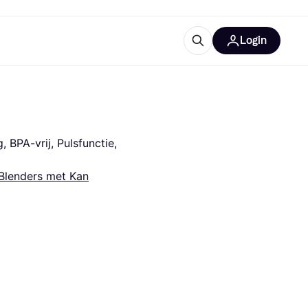
Login
trustingen
IM
PA-vrij, Pulsfunctie, 
Blenders met Kan
gorieën