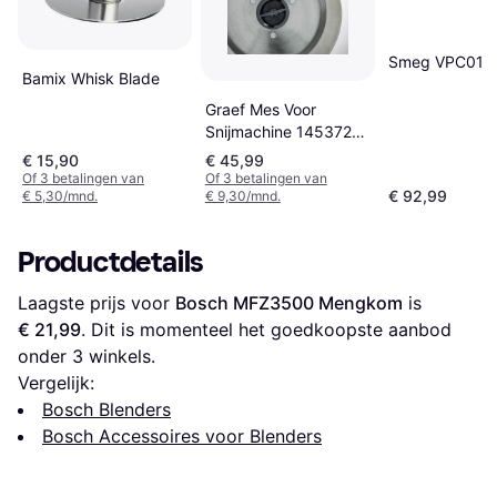
Smeg VPC01
Bamix Whisk Blade
Graef Mes Voor
Snijmachine 145372-
DE
€ 15,90
€ 45,99
Of 3 betalingen van
Of 3 betalingen van
€ 92,99
€ 5,30/mnd.
€ 9,30/mnd.
Productdetails
Laagste prijs voor 
Bosch MFZ3500 Mengkom
 is 
€ 21,99
. Dit is momenteel het goedkoopste aanbod 
onder 
3
 winkels.
Vergelijk:
Bosch Blenders
Bosch Accessoires voor Blenders