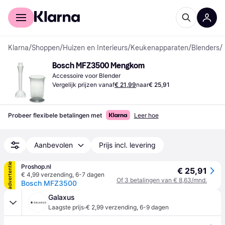
Voor shoppers
Voor bedrijven
Klarna
/
Shoppen
/
Huizen en Interieurs
/
Keukenapparaten
/
Blenders
/
Bosch MFZ3500 Mengkom
Accessoire voor Blender
Vergelijk prijzen vanaf
€ 21,99
naar
€ 25,91
Probeer flexibele betalingen met
Leer hoe
Aanbevolen
Prijs incl. levering
advertentie
Proshop.nl
€ 25,91
€ 4,99 verzending
,
6-7 dagen
Of 3 betalingen van € 8,63/mnd.
Bosch MFZ3500
Galaxus
·
Laagste prijs
€ 2,99 verzending
,
6-9 dagen