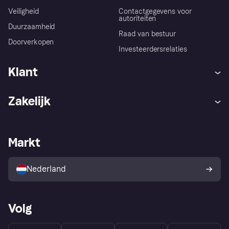
Veiligheid
Contactgegevens voor
autoriteiten
Duurzaamheid
Raad van bestuur
Doorverkopen
Investeerdersrelaties
Klant
Hulp
Klachten
Zakelijk
Login
Onze belofte
Webwinkelsupport
Developers
De Klarna app
Privacyinstellingen
Zakelijke login
Operationele status
Markt
Winkeloverzicht
Je herroepingsrecht
Verkoop met Klarna
Platformen en partners
Kopersbescherming voor
consumenten
Nederland
Volg