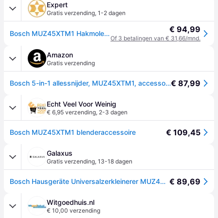
Expert
Gratis verzending
,
1-2 dagen
€ 94,99
Bosch MUZ45XTM1 Hakmolen Zwart
Of 3 betalingen van € 31,66/mnd.
Amazon
Gratis verzending
€ 87,99
Bosch 5-in-1 allessnijder, MUZ45XTM1, accessoire voor Bosch MUM2, MUM4 en MUM5 keukenmachines, malen, hakken, blenden en raspen
Echt Veel Voor Weinig
€ 6,95 verzending
,
2-3 dagen
€ 109,45
Bosch MUZ45XTM1 blenderaccessoire
Galaxus
Gratis verzending
,
13-18 dagen
€ 89,69
Bosch Hausgeräte Universalzerkleinerer MUZ45XTM1, Accessoires voor keukengerei, Zwart, Transparant
Witgoedhuis.nl
€ 10,00 verzending