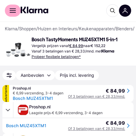
Voor shoppers
Voor bedrijven
Klarna
/
Shoppen
/
Huizen en Interieurs
/
Keukenapparaten
/
Blenders
/
Bosch TastyMoments MUZ45XTM1 5-in-1
Vergelijk prijzen vanaf
€ 84,99
naar
€ 152,22
Vanaf 3 betalingen van € 28,33/mnd. met
Probeer flexibele betalingen*
Aanbevolen
Prijs incl. levering
advertentie
Proshop.nl
€ 84,99
€ 6,99 verzending
,
3-4 dagen
Of 3 betalingen van € 28,33/mnd.
Bosch MUZ45XTM1
Proshop.nl
·
Laagste prijs
€ 6,99 verzending
,
3-4 dagen
€ 84,99
Bosch MUZ45XTM1
Of 3 betalingen van € 28,33/mnd.