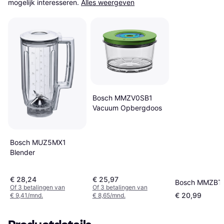
mogelijk interesseren.
Alles weergeven
Bosch MMZV0SB1
Vacuum Opbergdoos
Bosch MUZ5MX1
Blender
€ 28,24
€ 25,97
Bosch MMZBT
Of 3 betalingen van
Of 3 betalingen van
€ 20,99
€ 9,41/mnd.
€ 8,65/mnd.