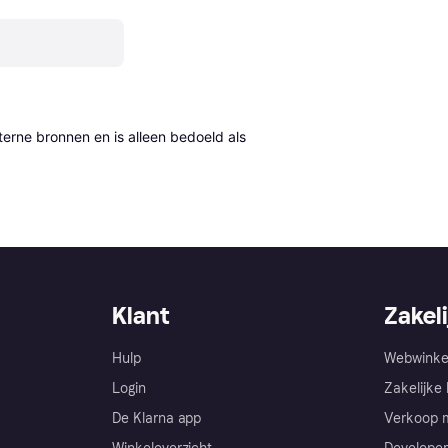
erne bronnen en is alleen bedoeld als 
Klant
Zakeli
Hulp
Webwinke
Login
Zakelijke 
De Klarna app
Verkoop m