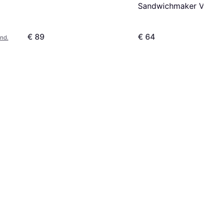
Sandwichmaker VST
€ 89
€ 64
nd.