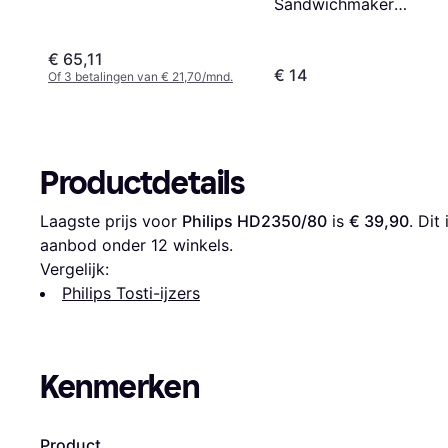
Sandwichmaker
Zwart/Zilver
€ 65,11
€ 14
Of 3 betalingen van € 21,70/mnd.
Productdetails
Laagste prijs voor 
Philips HD2350/80
 is 
€ 39,90
. Dit
aanbod onder 
12
 winkels.
Vergelijk:
Philips Tosti-ijzers
Kenmerken
Product