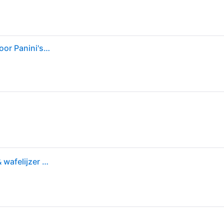
Philips 5000-Serie Sandwichmaker - 3 Sets Platen voor Panini's; Sandwiches en Wafels. Grillplaten met Anti-Aanbaklaag. Cut-and-Seal. 750W Vermogen. Zwart (HD2350/80)
Croque monsieur 3 in 1 Philips HD2350/80 toaster & wafelijzer zwart/metaal Serie 5000, 750W