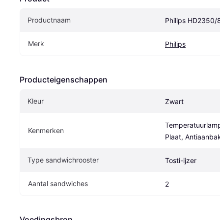
Productnaam
Philips HD2350/
Merk
Philips
Producteigenschappen
Kleur
Zwart
Temperatuurlamp,
Kenmerken
Plaat, Antiaanba
Type sandwichrooster
Tosti-ijzer
Aantal sandwiches
2
Voedingsbron