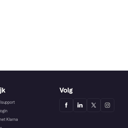
jk
Volg
lsupport
login
et Klarna