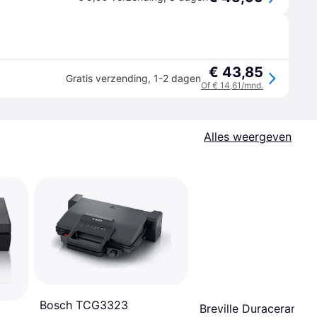
€ 43,85
Gratis verzending
,
1-2 dagen
Of € 14,61/mnd.
Alles weergeven
Bosch TCG3323
Breville Duraceramic