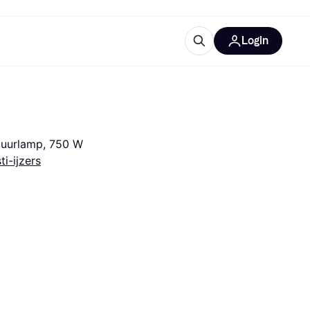
Login
trustingen
IM
atuurlamp, 750 W
ti-ijzers
gorieën