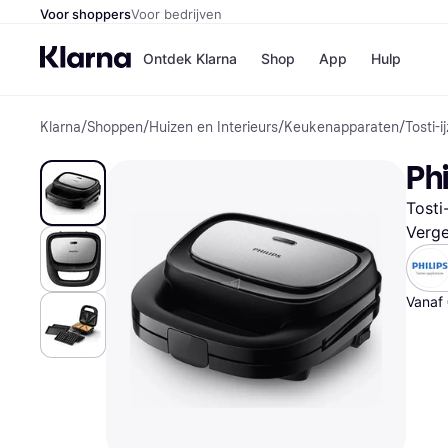
Voor shoppers
Voor bedrijven
Ontdek Klarna
Shop
App
Hulp
Klarna
/
Shoppen
/
Huizen en Interieurs
/
Keukenapparaten
/
Tosti-i
Winkels
Media
B
Ph
Bol
B
Booki
B
Tosti
H&M
B
Kruidv
Verge
Vanaf
Winkelove