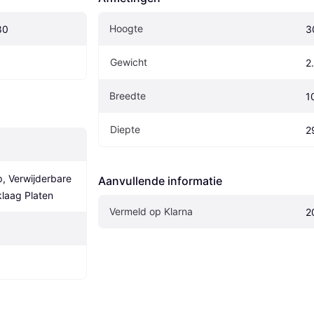
Hoogte
80
3
Gewicht
2
Breedte
1
Diepte
2
 Verwijderbare 
Aanvullende informatie
klaag Platen
Vermeld op Klarna
2