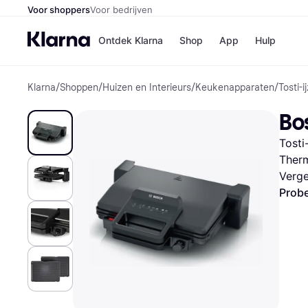
Voor shoppers
Voor bedrijven
Ontdek Klarna
Shop
App
Hulp
Klarna
/
Shoppen
/
Huizen en Interieurs
/
Keukenapparaten
/
Tosti-i
Winkels
Media
B
Bo
Bol
B
Booki
B
Tosti
H&M
B
Kruidv
Ther
Verge
Probe
Winkelove