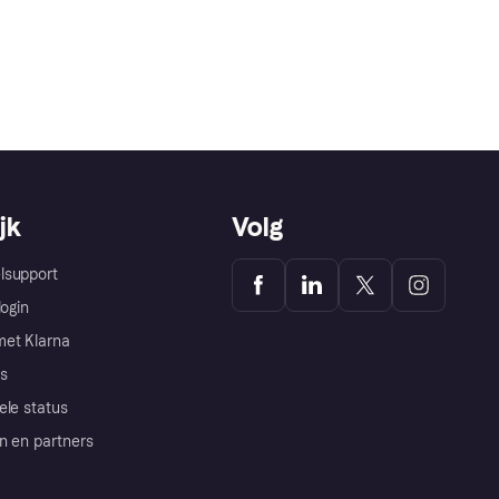
jk
Volg
lsupport
login
et Klarna
s
ele status
n en partners