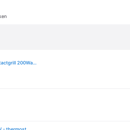
ken
Bosch Hausgeräte TCG3323 tafelgrill zwart, contactgrill 200Watt, Contact grill, Zwart
Grill-Vlees - BOSCH - TCG3323 - Zwart Mat - 2000W - thermostaat 5 niveaus - 3 posities: grill- of ovenmodus, pierrade