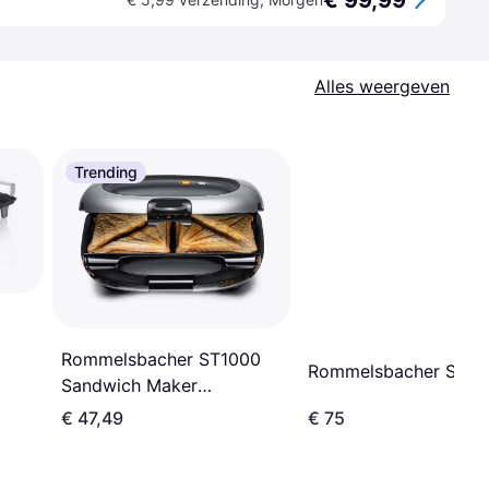
€ 99,99
Alles weergeven
Trending
Rommelsbacher ST1000
Rommelsbacher SWG
Sandwich Maker
Broodrooster Zwart
€ 47,49
€ 75