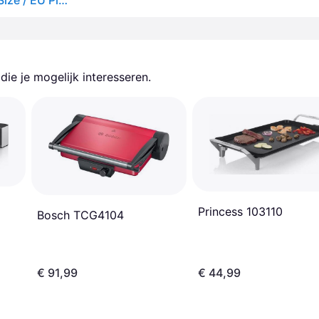
Bosch Pae Tcg3323 2000w Electric Grill Zwart One Size / EU Plug 220V
ie je mogelijk interesseren.
Princess 103110
Bosch TCG4104
€ 91,99
€ 44,99