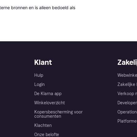
erne bronnen en is alleen bedoeld als 
Klant
Zakeli
Hulp
Webwinke
Login
Zakelijke 
De Klarna app
Verkoop m
Winkeloverzicht
Developer
Kopersbescherming voor
Operation
consumenten
Platforme
Klachten
Onze belofte