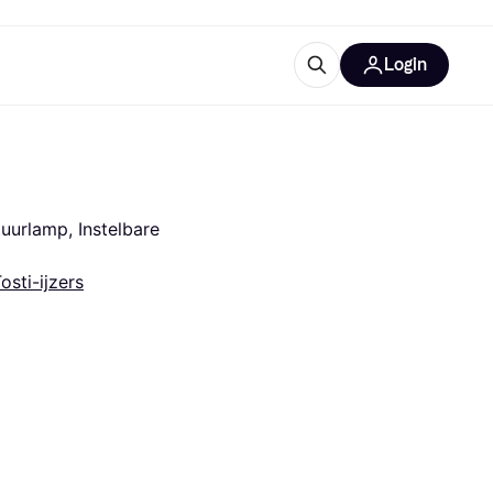
Login
trustingen
IM
uurlamp, Instelbare 
osti-ijzers
gorieën