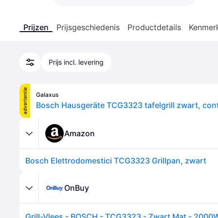
Prijzen
Prijsgeschiedenis
Productdetails
Kenmer
Prijs incl. levering
advertentie
Galaxus
Amazon
Bosch Elettrodomestici TCG3323 Grillpan, zwart
OnBuy