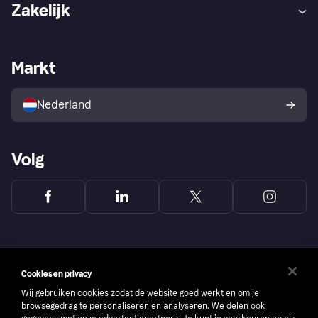
Hulp
Klachten
Zakelijk
Login
Onze belofte
Webwinkelsupport
Developers
De Klarna app
Privacyinstellingen
Zakelijke login
Operationele status
Markt
Winkeloverzicht
Je herroepingsrecht
Verkoop met Klarna
Platformen en partners
Kopersbescherming voor
consumenten
Nederland
Volg
Cookies en privacy
Wij gebruiken cookies zodat de website goed werkt en om je
browsegedrag te personaliseren en analyseren. We delen ook