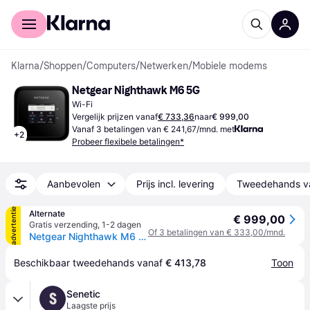
Voor shoppers
Voor bedrijven
Klarna
/
Shoppen
/
Computers
/
Netwerken
/
Mobiele modems
Netgear Nighthawk M6 5G
Wi-Fi
Vergelijk prijzen vanaf
€ 733,36
naar
€ 999,00
Vanaf 3 betalingen van € 241,67/mnd. met
+
2
Probeer flexibele betalingen*
Aanbevolen
Prijs incl. levering
Tweedehands v
advertentie
Alternate
€ 999,00
Gratis verzending
,
1-2 dagen
Of 3 betalingen van € 333,00/mnd.
Netgear Nighthawk M6 5G wifi 6 mobiele hotspot router MR6150 wlan lte router
Beschikbaar tweedehands vanaf 
€ 413,78
Toon
Senetic
S
Laagste prijs