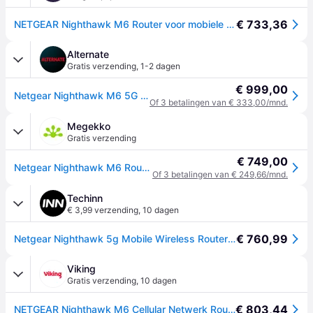
€ 733,36
NETGEAR Nighthawk M6 Router voor mobiele netwerken MR6150-100EUS
Alternate
Gratis verzending
,
1-2 dagen
€ 999,00
Netgear Nighthawk M6 5G wifi 6 mobiele hotspot router MR6150 wlan lte router
Of 3 betalingen van € 333,00/mnd.
Megekko
Gratis verzending
€ 749,00
Netgear Nighthawk M6 Router voor mobiele netwerken
Of 3 betalingen van € 249,66/mnd.
Techinn
€ 3,99 verzending
,
10 dagen
€ 760,99
Netgear Nighthawk 5g Mobile Wireless Router Transparant One Size / EU Plug 220V
Viking
Gratis verzending
,
10 dagen
€ 803,44
NETGEAR Nighthawk M6 Cellular Netwerk Router