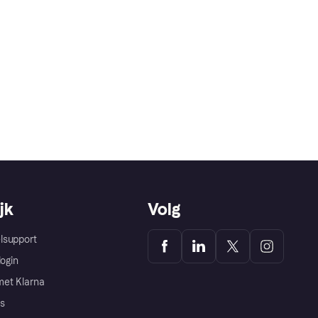
jk
Volg
lsupport
login
et Klarna
s