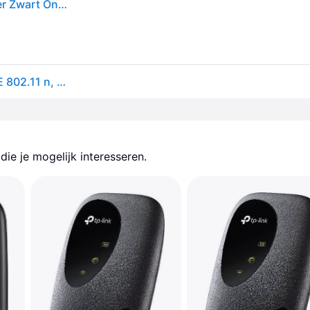
D-link Dwr-933 Dual Band 4g 300mb Portable Router Zwart One Size / EU Plug 220V
D-Link 4G/LTE Cat 6 Wi-Fi Hotspot Mobile WiFi, IEEE 802.11 n, 802.11b, IEEE 802.11 ac, 802.11g, 300Mbps
ie je mogelijk interesseren.