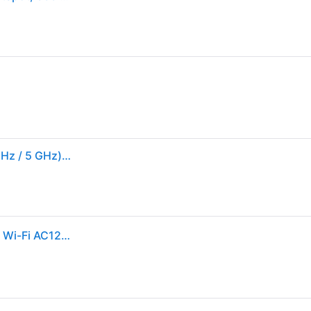
D-Link DWR-933 draadloze router Dual-band (2.4 GHz / 5 GHz) 4G Zwart
Hotspot Router - D-Link - DWR-933 - 4G/LTE Cat6 - Wi-Fi AC1200 - Batterij 3000mAh