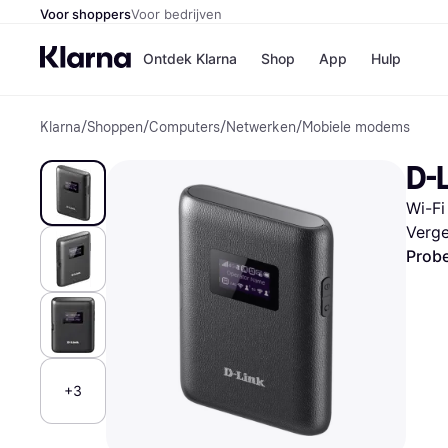
Voor shoppers
Voor bedrijven
Ontdek Klarna
Shop
App
Hulp
Klarna
/
Shoppen
/
Computers
/
Netwerken
/
Mobiele modems
Winkels
Media
B
D-
Bol
B
Booki
B
Wi-Fi
H&M
B
Kruidv
Verge
Probe
Winkelove
+3