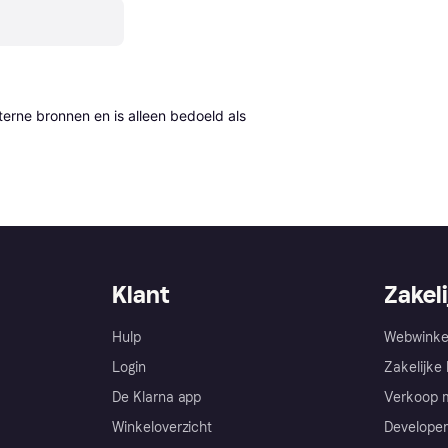
erne bronnen en is alleen bedoeld als 
Klant
Zakeli
Hulp
Webwinke
Login
Zakelijke 
De Klarna app
Verkoop m
Winkeloverzicht
Developer