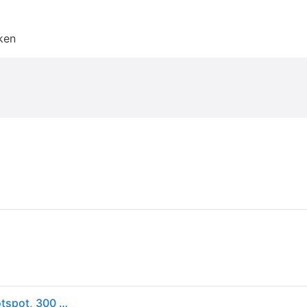
ken
D-Link DWR-933 4G+ LTE-Advanced Cat 6 Wi-Fi-hotspot, 300 Mbps, draagbaar, batterijvoeding tot 14 uur, dual-band draadloze AC1200, ontgrendeld