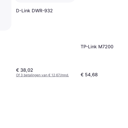
D-Link DWR-932
TP-Link M7200
€ 38,02
€ 54,68
Of 3 betalingen van € 12,67/mnd.