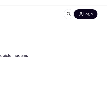
Login
trustingen
IM
obiele modems
gorieën