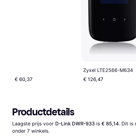
Zyxel LTE2566-M634
€ 60,37
€ 126,47
Productdetails
Laagste prijs voor 
D-Link DWR-933
 is 
€ 85,14
. Dit i
onder 
7
 winkels.