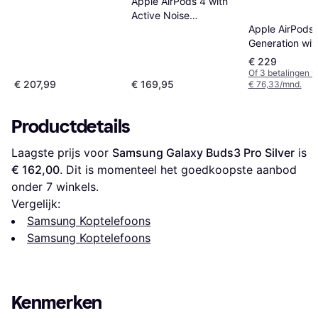
Apple AirPods 4 with
Active Noise
Apple AirPods 
Cancellation White
Generation wit
MagSafe Char
€ 229
Case (USB-C)
Of 3 betalingen 
€ 207,99
€ 169,95
€ 76,33/mnd.
Productdetails
Laagste prijs voor 
Samsung Galaxy Buds3 Pro Silver
 is 
€ 162,00
. Dit is momenteel het goedkoopste aanbod 
onder 
7
 winkels.
Vergelijk:
Samsung Koptelefoons
Samsung Koptelefoons
Kenmerken