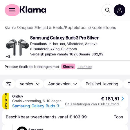
Voor shoppers
Voor bedrijven
Klarna
/
Shoppen
/
Geluid & Beeld
/
Koptelefoons
/
Koptelefoons
Samsung Galaxy Buds3 Pro Silver
Draadloos, In-het-oor, Microfoon, Actieve 
ruisonderdrukking, Bluetooth
Vergelijk prijzen vanaf
€ 162,00
naar
€ 302,99
+
8
Probeer flexibele betalingen met
Leer hoe
Versies
Aanbevolen
Prijs incl. levering
T
advertentie
OnBuy
€ 181,51
Gratis verzending
,
6-10 dagen
Of 3 betalingen van € 60,50/mnd.
Samsung Galaxy Buds 3 Pro R630 Zilver
Beschikbaar tweedehands vanaf 
€ 103,99
Toon
Amazon