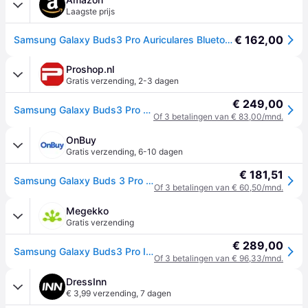
Laagste prijs
€ 162,00
Samsung Galaxy Buds3 Pro Auriculares Bluetooth Plata (Silver) SM-R630
Proshop.nl
Gratis verzending
,
2-3 dagen
€ 249,00
Samsung Galaxy Buds3 Pro - Silver
Of 3 betalingen van € 83,00/mnd.
OnBuy
Gratis verzending
,
6-10 dagen
€ 181,51
Samsung Galaxy Buds 3 Pro R630 Zilver
Of 3 betalingen van € 60,50/mnd.
Megekko
Gratis verzending
€ 289,00
Samsung Galaxy Buds3 Pro In-ear Draadloos Zilver
Of 3 betalingen van € 96,33/mnd.
DressInn
€ 3,99 verzending
,
7 dagen