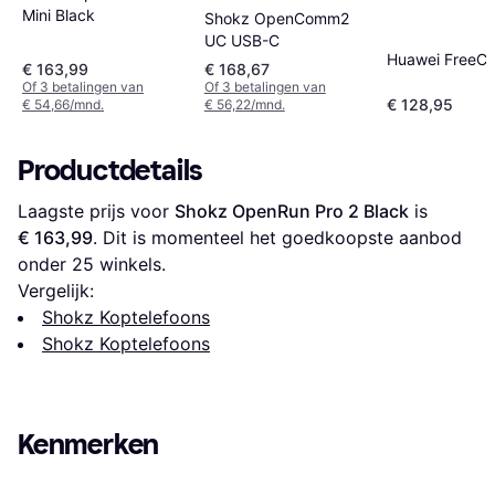
Mini Black
Shokz OpenComm2
UC USB-C
Huawei FreeCli
€ 163,99
€ 168,67
Of 3 betalingen van
Of 3 betalingen van
€ 128,95
€ 54,66/mnd.
€ 56,22/mnd.
Productdetails
Laagste prijs voor 
Shokz OpenRun Pro 2 Black
 is 
€ 163,99
. Dit is momenteel het goedkoopste aanbod 
onder 
25
 winkels.
Vergelijk:
Shokz Koptelefoons
Shokz Koptelefoons
Kenmerken