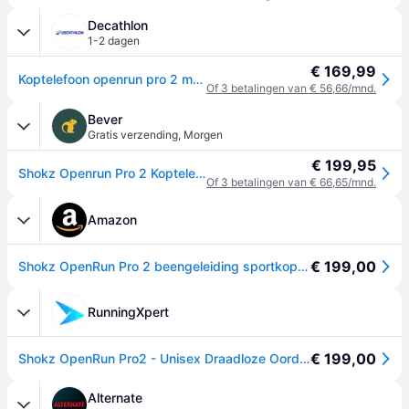
Decathlon
1-2 dagen
€ 169,99
Koptelefoon openrun pro 2 met botgeleiding zwart
Of 3 betalingen van € 56,66/mnd.
Bever
Gratis verzending
,
Morgen
€ 199,95
Shokz Openrun Pro 2 Koptelefoon Zwart - One size
Of 3 betalingen van € 66,65/mnd.
Amazon
€ 199,00
Shokz OpenRun Pro 2 beengeleiding sportkoptelefoon, Zwart
RunningXpert
€ 199,00
Shokz OpenRun Pro2 - Unisex Draadloze Oordopjes - Zwart - Perfect voor Hardlopen en Sportactiviteiten
Alternate