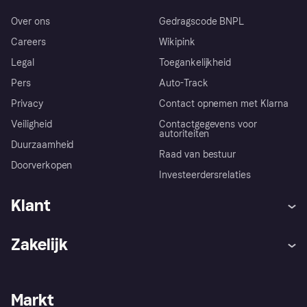
Over ons
Gedragscode BNPL
Careers
Wikipink
Legal
Toegankelijkheid
Pers
Auto-Track
Privacy
Contact opnemen met Klarna
Veiligheid
Contactgegevens voor
autoriteiten
Duurzaamheid
Raad van bestuur
Doorverkopen
Investeerdersrelaties
Klant
Hulp
Klachten
Zakelijk
Login
Onze belofte
Webwinkelsupport
Developers
De Klarna app
Privacyinstellingen
Zakelijke login
Operationele status
Markt
Winkeloverzicht
Je herroepingsrecht