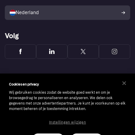
Verkoop met Klarna
Platformen en partners
Kopersbescherming voor
consumenten
Nederland
Volg
Cookies en privacy
Wij gebruiken cookies zodat de website goed werkt en om je
browsegedrag te personaliseren en analyseren. We delen ook
gegevens met onze advertentiepartners. Je kunt je voorkeuren op elk
moment beheren of je toestemming intrekken.
Instellingen wijzigen
Copyright © 2005-2026 Klarna Bank AB (publ). Headquarters: Stockholm, Sweden. All
rights reserved. Klarna Bank AB (publ). Sveavägen 46, 111 34 Stockholm. Organization
number: 556737-0431