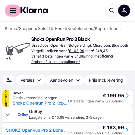
Voor shoppers
Voor bedrijven
Klarna
/
Shoppen
/
Geluid & Beeld
/
Koptelefoons
/
Koptelefoons
Shokz OpenRun Pro 2 Black
Draadloos, Open-Ear (Botgeleiding), Microfoon, Bluetooth
Vergelijk prijzen vanaf
€ 163,99
naar
€ 248,45
Vanaf 3 betalingen van € 54,66/mnd. met
+
3
Probeer flexibele betalingen*
Versies
Aanbevolen
Prijs incl. levering
advertentie
Bever
€ 199,95
Gratis verzending
,
Morgen
Of 3 betalingen van € 66,65/mnd.
Shokz Openrun Pro 2 Koptelefoon Zwart - One size
OnBuy
·
Laagste prijs
€ 10,99 verzending
,
3-5 dagen
€ 163,99
SHOKZ OpenRun Pro 2 Bone Conduction draadloze hoofdtelefoon met dubbele drivers - Zwart
Of 3 betalingen van € 54,66/mnd.