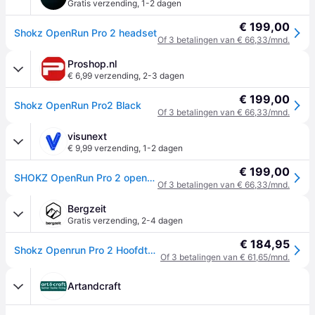
Gratis verzending
,
1-2 dagen
€ 199,00
Shokz OpenRun Pro 2 headset
Of 3 betalingen van € 66,33/mnd.
Proshop.nl
€ 6,99 verzending
,
2-3 dagen
€ 199,00
Shokz OpenRun Pro2 Black
Of 3 betalingen van € 66,33/mnd.
visunext
€ 9,99 verzending
,
1-2 dagen
€ 199,00
SHOKZ OpenRun Pro 2 open-oor Bluetooth-hoofdtelefoon voor sportliefhebbers met 12 uur afspeeltijd | Maat: Standaard | Kleur: zwart
Of 3 betalingen van € 66,33/mnd.
Bergzeit
Gratis verzending
,
2-4 dagen
€ 184,95
Shokz Openrun Pro 2 Hoofdtelefoon - Zwart
Of 3 betalingen van € 61,65/mnd.
Artandcraft