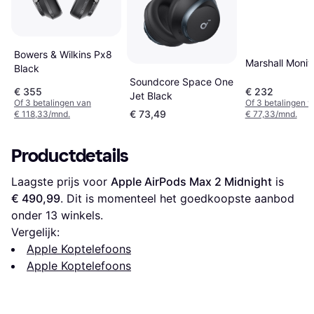
Bowers & Wilkins Px8
Marshall Monitor
Black
Soundcore Space One
€ 355
€ 232
Jet Black
Of 3 betalingen van
Of 3 betalingen 
€ 73,49
€ 118,33/mnd.
€ 77,33/mnd.
Productdetails
Laagste prijs voor 
Apple AirPods Max 2 Midnight
 is 
€ 490,99
. Dit is momenteel het goedkoopste aanbod 
onder 
13
 winkels.
Vergelijk:
Apple Koptelefoons
Apple Koptelefoons