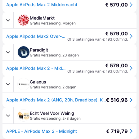
€ 579,00
Apple AirPods Max 2 Middernacht
MediaMarkt
Gratis verzending
,
Morgen
€ 579,00
Apple Airpods Max2 Over-ear Draadloze Hoofdtelefoon Met Noise-cancelling Midnight
Of 3 betalingen van € 193,00/mnd.
Paradigit
Gratis verzending
,
23 dagen
€ 579,00
Apple AirPods Max 2 - Middernacht
Of 3 betalingen van € 193,00/mnd.
Galaxus
Gratis verzending
,
2 dagen
€ 516,96
Apple AirPods Max 2 (ANC, 20h, Draadloze), Koptelefoon, Blauw
Echt Veel Voor Weinig
Gratis verzending
,
2-3 dagen
€ 719,79
APPLE - AirPods Max 2 - Midnight