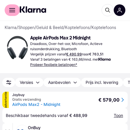
Voor shoppers
Voor bedrijven
Klarna
/
Shoppen
/
Geluid & Beeld
/
Koptelefoons
/
Koptelefoons
Apple AirPods Max 2 Midnight
Draadloos, Over-het-oor, Microfoon, Actieve 
ruisonderdrukking, Bluetooth
Vergelijk prijzen vanaf
€ 490,99
naar
€ 763,51
Vanaf 3 betalingen van € 163,66/mnd. met
Probeer flexibele betalingen*
Versies
Aanbevolen
Prijs incl. levering
T
advertentie
Joybuy
€ 579,00
Gratis verzending
AirPods Max2 - Midnight
Beschikbaar tweedehands vanaf 
€ 488,99
Toon
OnBuy