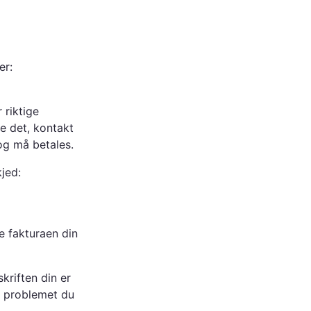
er:
 riktige
de det, kontakt
 og må betales.
kjed:
e fakturaen din
kriften din er
m problemet du