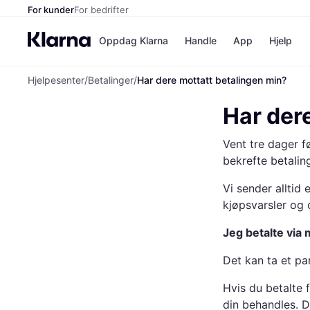
For kunder
For bedrifter
Oppdag Klarna
Handle
App
Hjelp
Hjelpesenter
/
Betalinger
/
Har dere mottatt betalingen min?
Betalingsm
Butikker
Betalingsme
Elkjøp
Har der
Betal nå
Bookin
Betal i 3 dele
Farmasi
Vent tre dager fø
Betal innen 
kicks.n
Finansiering
Norweg
bekrefte betaling
Vipps
Vi sender alltid
kjøpsvarsler og 
Butikkovers
Jeg betalte via
Det kan ta et pa
Hvis du betalte
din behandles. D