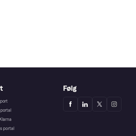
t
Følg
port
portal
Klarna
s portal