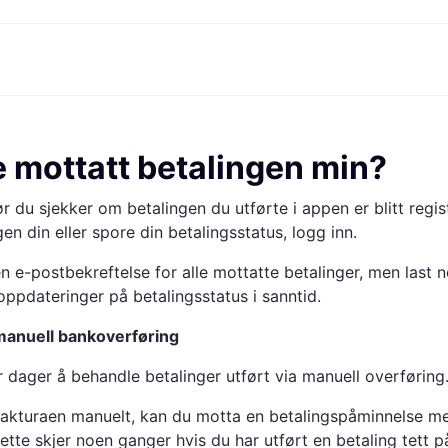
etoder
Handle og sammenlign priser
Shopping og belønninger
Bankvirksomhet
Mobil
Mer 
Foto & Video
Kontor
toder
Tilbud
Cashback
Klarnakortet
Gaming & Underholdning
Reise-eSIM
Hva e
e mottatt betalingen min?
g.com
Skjønnhet & Helse
Utforsk butikker
Klarna Saldo
Mobil & Wearables
r
et
Klær & Accessories
Medlemskap
Barn & Familie
r du sjekker om betalingen du utførte i appen er blitt regist
30 dager
o
Leker & Hobby
Inviter en venn
Kjøretøy & Mobilitet
ian
Hjem & Interiør
Hage & Utemiljø
en din eller spore din betalingsstatus, logg inn.
Lyd & Bilde
Kjøkkenapparater
Sport & Fritid
Hvitevarer
 en e-postbekreftelse for alle mottatte betalinger, men last 
Data
Bøker, Filmer & Musikk
oppdateringer på betalingsstatus i sanntid.
ikt
Bygg & Oppussing
Alle ka
 manuell bankoverføring
r dager å behandle betalinger utført via manuell overføring
 fakturaen manuelt, kan du motta en betalingspåminnelse m
ette skjer noen ganger hvis du har utført en betaling tett p