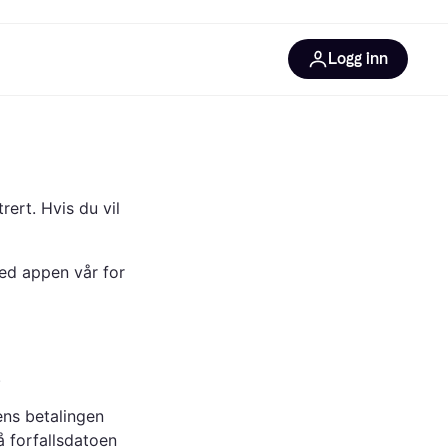
Logg inn
informasjon
utstyr
r Klarna?
rert. Hvis du vil
ned appen vår for
tegorier
.
ens betalingen
å forfallsdatoen