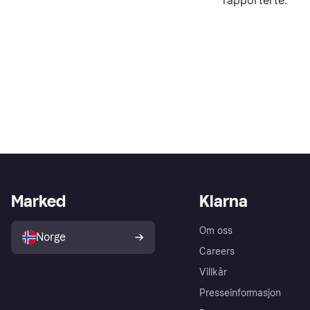
rapporterte.
Marked
Klarna
Om oss
Norge
Careers
Villkår
Presseinformasjon