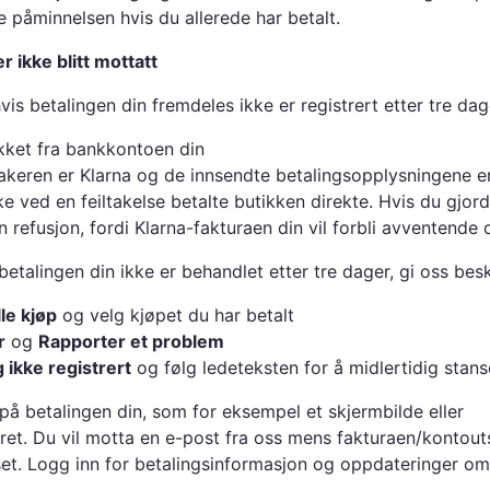
e påminnelsen hvis du allerede har betalt.
r ikke blitt mottatt
is betalingen din fremdeles ikke er registrert etter tre dag
ukket fra bankkontoen din
akeren er Klarna og de innsendte betalingsopplysningene er
ke ved en feiltakelse betalte butikken direkte. Hvis du gjor
n refusjon, fordi Klarna-fakturaen din vil forbli avventende
betalingen din ikke er behandlet etter tre dager, gi oss bes
le kjøp
og velg kjøpet du har betalt
r
og
Rapporter et problem
 ikke registrert
og følg ledeteksten for å midlertidig stans
å betalingen din, som for eksempel et skjermbilde eller
t. Du vil motta en e-post fra oss mens fakturaen/kontouts
set. Logg inn for betalingsinformasjon og oppdateringer o