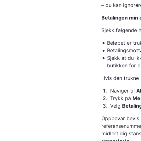
– du kan ignorer
Betalingen min e
Sjekk følgende hv
Beløpet er tr
Betalingsmott
Sjekk at du ik
butikken for e
Hvis den trukne 
1
.
Naviger til
Al
2
.
Trykk på
Me
3
.
Velg
Betaling
Oppbevar bevis p
referansenummere
midlertidig stan