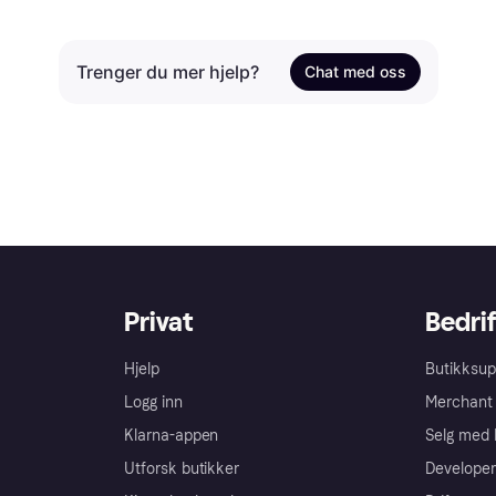
Trenger du mer hjelp?
Chat med oss
Privat
Bedrif
Hjelp
Butikksup
Logg inn
Merchant 
Klarna-appen
Selg med 
Utforsk butikker
Developer