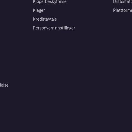
Kjøperbeskyttelse
Driftsstat
Klager
Plattform
Kredittavtale
Personverninnstillinger
delse