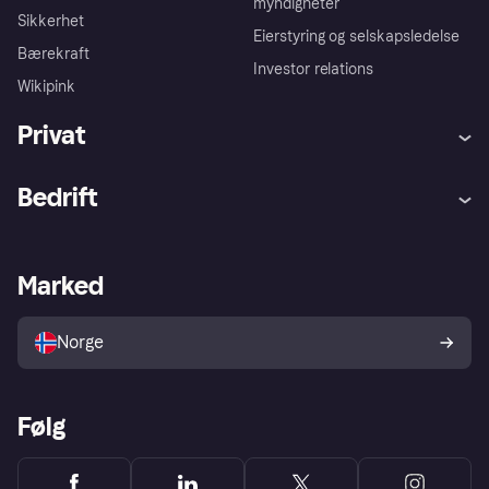
myndigheter
Sikkerhet
Eierstyring og selskapsledelse
Bærekraft
Investor relations
Wikipink
Privat
Hjelp
Kjøperbeskyttelse
Bedrift
Logg inn
Klager
Butikksupport
Developers portal
Klarna-appen
Kredittavtale
Merchant portal
Driftsstatus
Marked
Utforsk butikker
Personverninnstillinger
Selg med Klarna
Plattformer og partnere
Norge
Følg