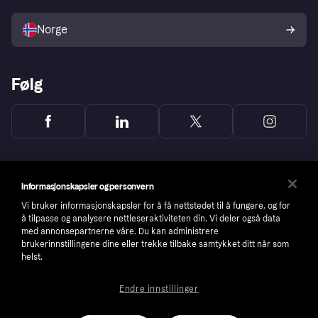
Selg med Klarna
Plattformer og partnere
Norge
Følg
Informasjonskapsler og personvern
Vi bruker informasjonskapsler for å få nettstedet til å fungere, og for
å tilpasse og analysere nettleseraktiviteten din. Vi deler også data
med annonsepartnerne våre. Du kan administrere
brukerinnstillingene dine eller trekke tilbake samtykket ditt når som
helst.
Endre innstillinger
Copyright © 2005-2026 Klarna Bank AB (publ). Headquarters: Stockholm, Sweden. All
rights reserved. Klarna Bank AB (publ). Sveavägen 46, 111 34 Stockholm. Organization
number: 556737-0431