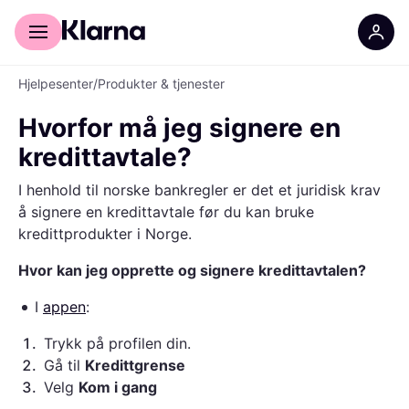
For kunder
For bedrifter
Hjelpesenter
/
Produkter & tjenester
Hvorfor må jeg signere en
kredittavtale?
I henhold til norske bankregler er det et juridisk krav
å signere en kredittavtale før du kan bruke
kredittprodukter i Norge.
Hvor kan jeg opprette og signere kredittavtalen?
I
appen
:
1
.
Trykk på profilen din.
2
.
Gå til
Kredittgrense
3
.
Velg
Kom i gang