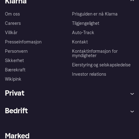
Klarna
Om oss
Prisguiden er nå Klarna
Careers
Tilgjengelighet
Villkår
Auto-Track
Presseinformasjon
Kontakt
Personvern
Kontaktinformasjon for
myndigheter
Sikkerhet
Eierstyring og selskapsledelse
Bærekraft
Investor relations
Wikipink
Privat
Hjelp
Kjøperbeskyttelse
Bedrift
Logg inn
Klager
Butikksupport
Developers portal
Klarna-appen
Kredittavtale
Merchant portal
Driftsstatus
Marked
Utforsk butikker
Personverninnstillinger