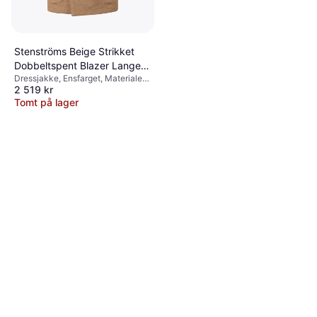
Stenströms Beige Strikket
Dobbeltspent Blazer Lange
Dressjakke, Ensfarget, Materialer:
Ermer
2 519 kr
Merinoull
Tomt på lager