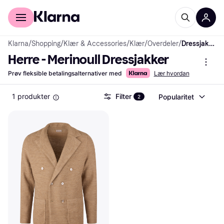
For kunder
For bedrifter
Klarna
/
Shopping
/
Klær & Accessories
/
Klær
/
Overdeler
/
Dressjakker
Herre - Merinoull Dressjakker
Prøv fleksible betalingsalternativer med
Lær hvordan
1 produkter
Filter
Popularitet
2