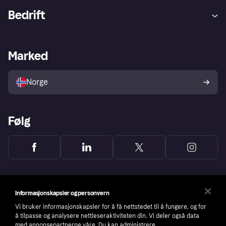
Hjelp
Kjøperbeskyttelse
Bedrift
Logg inn
Klager
Butikksupport
Developers portal
Klarna-appen
Kredittavtale
Merchant portal
Driftsstatus
Marked
Utforsk butikker
Personverninnstillinger
Selg med Klarna
Plattformer og partnere
Norge
Følg
Informasjonskapsler og personvern
Vi bruker informasjonskapsler for å få nettstedet til å fungere, og for
å tilpasse og analysere nettleseraktiviteten din. Vi deler også data
med annonsepartnerne våre. Du kan administrere