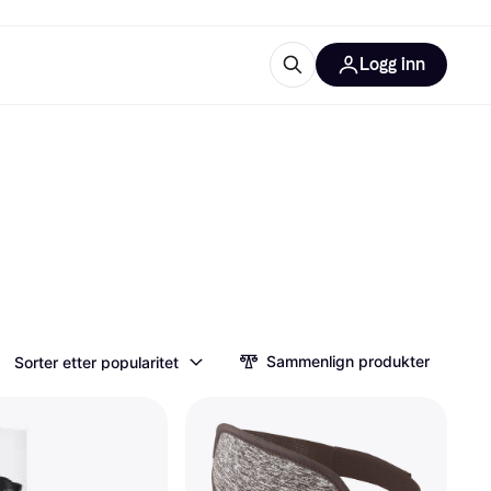
Logg inn
informasjon
utstyr
r Klarna?
tegorier
Sammenlign produkter
Sorter etter popularitet