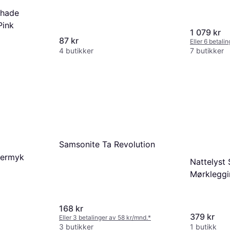
shade
Pink
1 079 kr
87 kr
Eller 6 betali
4 butikker
7 butikker
Samsonite Ta Revolution
permyk
Nattelyst
Mørkleggi
Bruke
168 kr
379 kr
Eller 3 betalinger av 58 kr/mnd.
*
3 butikker
1 butikk