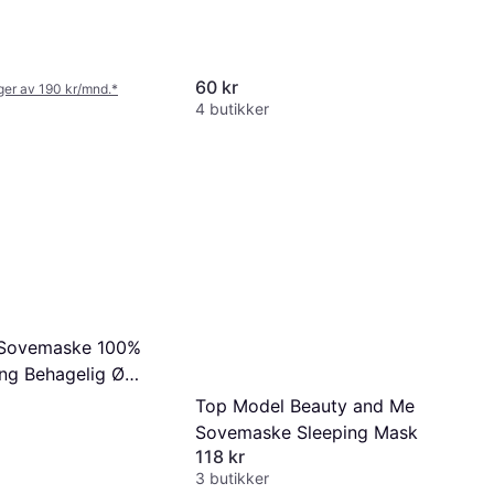
60 kr
nger av 190 kr/mnd.
*
4 butikker
 Sovemaske 100%
ng Behagelig Ø
Top Model Beauty and Me
Sovemaske Sleeping Mask
118 kr
3 butikker