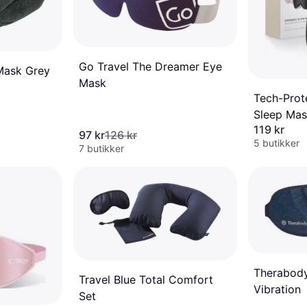
Go Travel The Dreamer Eye
Mask Grey
Mask
Tech-Prot
Sleep Mas
119 kr
97 kr
126 kr
5 butikker
7 butikker
Therabody
Travel Blue Total Comfort
Vibration
Set