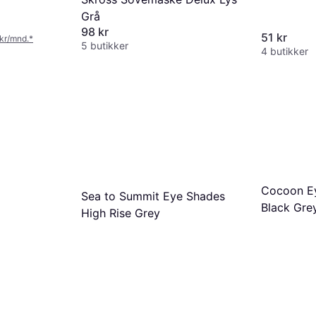
Grå
98 kr
51 kr
 kr/mnd.
*
5 butikker
4 butikker
Cocoon E
Sea to Summit Eye Shades
Black Gre
High Rise Grey