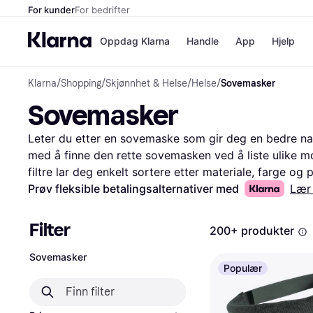
For kunder
For bedrifter
Oppdag Klarna
Handle
App
Hjelp
Klarna
/
Shopping
/
Skjønnhet & Helse
/
Helse
/
Sovemasker
Betalingsm
Butikker
Sovemasker
Betalingsme
Elkjøp
Betal nå
Bookin
Betal i 3 dele
Farmasi
Leter du etter en sovemaske som gir deg en bedre nat
Betal innen 
kicks.n
med å finne den rette sovemasken ved å liste ulike mo
Finansiering
Norweg
filtre lar deg enkelt sortere etter materiale, farge og p
Vipps
passer dine behov og ditt budsjett. Sovemasker kan bi
Prøv fleksible betalingsalternativer med
Lær
søvnkvaliteten, noe som er viktig for velvære. Du kan
Butikkovers
hva andre synes om produktene og få en bedre forståe
Filter
200+ produkter
deg til de beste tilbudene og sørger for at du får mest
for å finne din neste sovemaske og opplev en mer av
Sovemasker
Populær
Les mer om sovemasker her