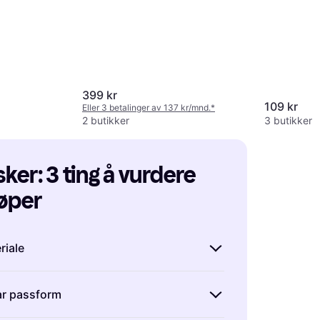
399 kr
109 kr
Eller 3 betalinger av 137 kr/mnd.
*
2 butikker
3 butikker
er: 3 ting å vurdere 
lid
jøper
kr/mnd.
*
riale
sovemasker, er materialet avgjørende for
ar passform
sjonalitet. Vi anbefaler å velge masker
 pustende materialer″ som silke eller