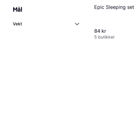
Epic Sleeping set
Mål
Vekt
84 kr
5 butikker