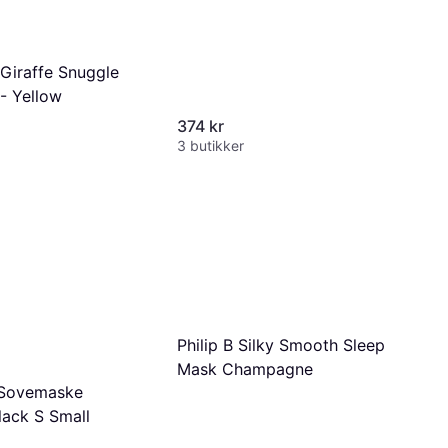
 Giraffe Snuggle
- Yellow
374 kr
3 butikker
Philip B Silky Smooth Sleep
Mask Champagne
 Sovemaske
lack S Small