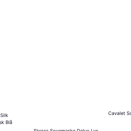
Cavalet S
Silk
sk Blå
Skross Sovemaske Delux Lys