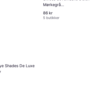
Mørkegrå
SKTA1001EYMDGCN
86 kr
5 butikker
ye Shades De Luxe
y