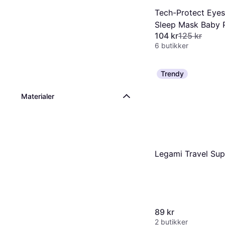
Tech-Protect Eye
Sleep Mask Baby 
104 kr
125 kr
6 butikker
Trendy
Materialer
Legami Travel Su
89 kr
2 butikker