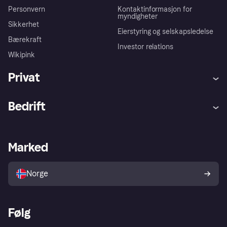
Personvern
Kontaktinformasjon for
myndigheter
Sikkerhet
Eierstyring og selskapsledelse
Bærekraft
Investor relations
Wikipink
Privat
Hjelp
Kjøperbeskyttelse
Bedrift
Logg inn
Klager
Butikksupport
Developers portal
Klarna-appen
Kredittavtale
Merchant portal
Driftsstatus
Marked
Utforsk butikker
Personverninnstillinger
Selg med Klarna
Plattformer og partnere
Norge
Følg