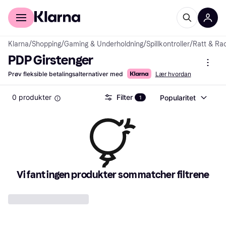
For kunder
For bedrifter
Klarna
/
Shopping
/
Gaming & Underholdning
/
Spillkontroller
/
Ratt & Rac
PDP Girstenger
Prøv fleksible betalingsalternativer med
Lær hvordan
0 produkter
Filter
Popularitet
1
Vi fant ingen produkter som matcher filtrene