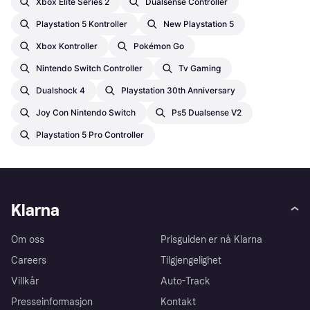
Xbox Elite Series 2
Dualsense Controller
Playstation 5 Kontroller
New Playstation 5
Xbox Kontroller
Pokémon Go
Nintendo Switch Controller
Tv Gaming
Dualshock 4
Playstation 30th Anniversary
Joy Con Nintendo Switch
Ps5 Dualsense V2
Playstation 5 Pro Controller
Klarna
Om oss
Prisguiden er nå Klarna
Careers
Tilgjengelighet
Villkår
Auto-Track
Presseinformasjon
Kontakt