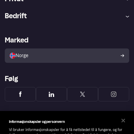
Hjelp
Kjøperbeskyttelse
Bedrift
Logg inn
Klager
Butikksupport
Developers portal
Klarna-appen
Kredittavtale
Merchant portal
Driftsstatus
Marked
Utforsk butikker
Personverninnstillinger
Selg med Klarna
Plattformer og partnere
Norge
Følg
Informasjonskapsler og personvern
Vi bruker informasjonskapsler for å få nettstedet til å fungere, og for