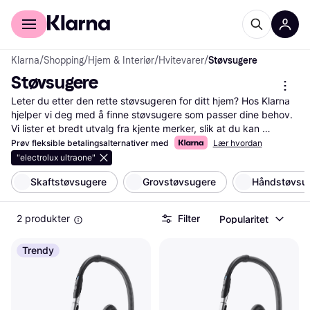
For kunder
For bedrifter
Klarna
/
Shopping
/
Hjem & Interiør
/
Hvitevarer
/
Støvsugere
Støvsugere
Leter du etter den rette støvsugeren for ditt hjem? Hos Klarna 
hjelper vi deg med å finne støvsugere som passer dine behov. 
Vi lister et bredt utvalg fra kjente merker, slik at du kan 
sammenligne priser og funksjoner. Bruk våre praktiske filter for 
Prøv fleksible betalingsalternativer med
Lær hvordan
å sortere etter sugekraft, støynivå eller energiklasse. Dette gjør 
"electrolux ultraone"
det enkelt for deg å velge en støvsuger som passer både dine 
Skaftstøvsugere
Grovstøvsugere
Håndstøvsu
ønsker og ditt budsjett. Les brukeranmeldelser for å få innsikt i 
andres erfaringer og finne ut hvilken modell som er et godt valg 
for deg. Vi guider deg gjennom hele prosessen, slik at du kan 
2 produkter
Filter
Popularitet
ta en veloverveid beslutning. Begynn her for å finne din neste 
støvsuger og oppdag de beste tilbudene og prisene. Klarna er 
Trendy
din partner i å finne den beste løsningen for et rent og friskt 
hjem.
Les mer om støvsugere her