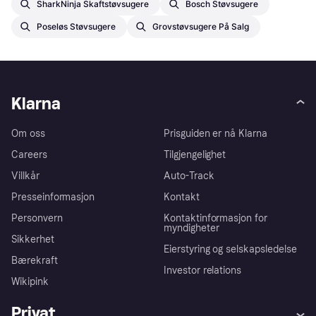
SharkNinja Skaftstøvsugere
Bosch Støvsugere
Poseløs Støvsugere
Grovstøvsugere På Salg
Klarna
Om oss
Prisguiden er nå Klarna
Careers
Tilgjengelighet
Villkår
Auto-Track
Presseinformasjon
Kontakt
Personvern
Kontaktinformasjon for
myndigheter
Sikkerhet
Eierstyring og selskapsledelse
Bærekraft
Investor relations
Wikipink
Privat