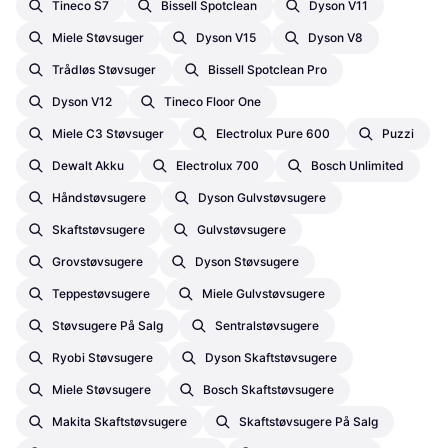
Tineco S7
Bissell Spotclean
Dyson V11
Miele Støvsuger
Dyson V15
Dyson V8
Trådløs Støvsuger
Bissell Spotclean Pro
Dyson V12
Tineco Floor One
Miele C3 Støvsuger
Electrolux Pure 600
Puzzi
Dewalt Akku
Electrolux 700
Bosch Unlimited
Håndstøvsugere
Dyson Gulvstøvsugere
Skaftstøvsugere
Gulvstøvsugere
Grovstøvsugere
Dyson Støvsugere
Teppestøvsugere
Miele Gulvstøvsugere
Støvsugere På Salg
Sentralstøvsugere
Ryobi Støvsugere
Dyson Skaftstøvsugere
Miele Støvsugere
Bosch Skaftstøvsugere
Makita Skaftstøvsugere
Skaftstøvsugere På Salg