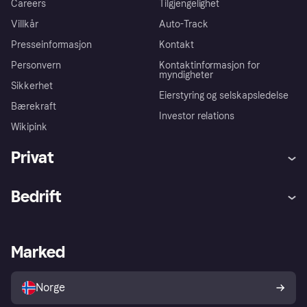
Careers
Tilgjengelighet
Villkår
Auto-Track
Presseinformasjon
Kontakt
Personvern
Kontaktinformasjon for
myndigheter
Sikkerhet
Eierstyring og selskapsledelse
Bærekraft
Investor relations
Wikipink
Privat
Hjelp
Kjøperbeskyttelse
Bedrift
Logg inn
Klager
Butikksupport
Developers portal
Klarna-appen
Kredittavtale
Merchant portal
Driftsstatus
Marked
Utforsk butikker
Personverninnstillinger
Selg med Klarna
Plattformer og partnere
Norge