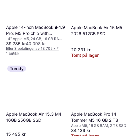
Apple 14-inch MacBook
4.9
Apple MacBook Air 15 M5
Pro: M5 Pro chip with
2026 512GB SSD
14" Apple M5, 24 GB, 16 GB RAM,
15‑core CPU and
39 785 kr
40 098 kr
2 TB SSD
16‑core GPU, 24GB,
Eller 3 betalinger av 13 705 kr
*
20 231 kr
2TB SSD - Space Black
1 butikk
Tomt på lager
Danish Layout
Trendy
Apple MacBook Pro 14
Apple MacBook Air 15.3 M4
Tommer M5 16 GB 2 TB
16GB 256GB SSD
Apple M5, 16 GB RAM, 2 TB SSD
34 139 kr
15 495 kr
Tomt på lager