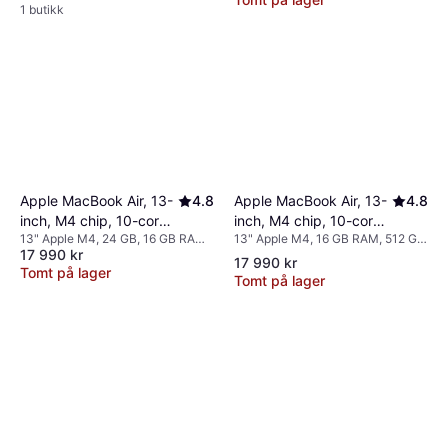
1 butikk
Apple MacBook Air, 13-
4.8
Apple MacBook Air, 13-
4.8
inch, M4 chip, 10-core
inch, M4 chip, 10-core
13" Apple M4, 16 GB RAM, 512 GB
13" Apple M4, 24 GB, 16 GB RAM,
CPU, 10-core GPU,
CPU, 10-core GPU,
17 990 kr
SSD
512 GB SSD
16GB Unified Memory,
16GB Unified Memory,
17 990 kr
Tomt på lager
512GB SSD Storage
512GB SSD Storage
Tomt på lager
Sky Blue
Starlight