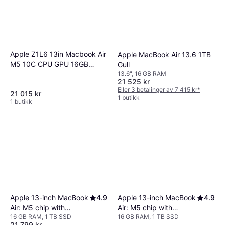
Apple Z1L6 13in Macbook Air
Apple MacBook Air 13.6 1TB
M5 10C CPU GPU 16GB
Gull
13.6", 16 GB RAM
512GB
21 525 kr
Eller 3 betalinger av 7 415 kr
*
21 015 kr
1 butikk
1 butikk
Apple 13-inch MacBook
4.9
Apple 13-inch MacBook
4.9
Air: M5 chip with
Air: M5 chip with
16 GB RAM, 1 TB SSD
16 GB RAM, 1 TB SSD
10‑core CPU and
10‑core CPU and
21 799 kr