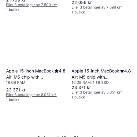
10‑core GPU, 16GB,
10‑core GPU, 16GB,
22 056 kr
Eller 3 betalinger av 7 509 kr
*
Eller 3 betalinger av 7 598 kr
*
1TB SSD - Silver Danish
1TB SSD - Midnight
1 butikk
1 butikk
Layout
Danish Layout
Apple 15-inch MacBook
4.8
Apple 15-inch MacBook
4.8
Air: M5 chip with
Air: M5 chip with
16 GB RAM
16 GB RAM, 1 TB SSD
10‑core CPU and
10‑core CPU and
23 371 kr
10‑core GPU, 16GB,
10‑core GPU, 16GB,
23 371 kr
Eller 3 betalinger av 8 051 kr
*
Eller 3 betalinger av 8 051 kr
*
1TB SSD - Midnight
1TB SSD - Silver Danish
1 butikk
1 butikk
Danish Layout
Layout