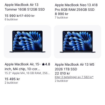
Apple MacBook Air 13
Apple MacBook Neo 13 A18
Tommer 16GB 512GB SSD
Pro 8GB RAM 256GB SSD
8 990 kr
15 990 kr
17 490 kr
7 butikker
6 butikker
Apple MacBook Air, 15-
4.8
Apple MacBook Air 13 M5
inch, M4 chip, 10-core
2026 1TB SSD
22 010 kr
15.3" Apple M4, 16 GB RAM, 256
CPU, 10-core GPU,
GB SSD
Eller 3 betalinger av 7 582 kr
*
16GB Unified Memory,
15 495 kr
2 butikker
2 butikker
256GB SSD Storage,
Midnight