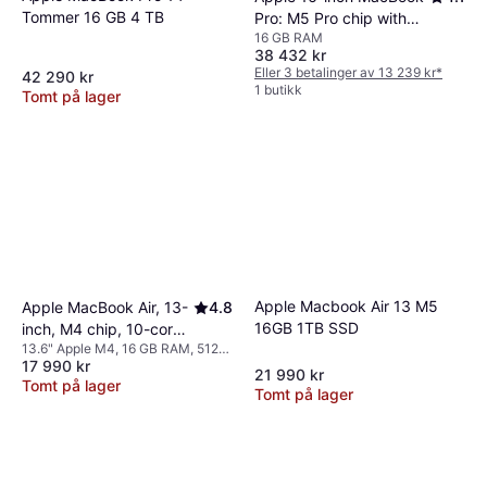
Tommer 16 GB 4 TB
Pro: M5 Pro chip with
16 GB RAM
18‑core CPU and
38 432 kr
20‑core GPU, 24GB, 1TB
Eller 3 betalinger av 13 239 kr
*
42 290 kr
SSD - Silver NO Layout
1 butikk
Tomt på lager
Apple Macbook Air 13 M5
Apple MacBook Air, 13-
4.8
16GB 1TB SSD
inch, M4 chip, 10-core
13.6" Apple M4, 16 GB RAM, 512
GPU, 16GB Unified
17 990 kr
GB SSD
Memory, 512GB SSD
21 990 kr
Tomt på lager
Storage Silver
Tomt på lager