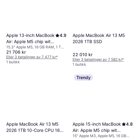
Apple 13-inch MacBook
4.9
Apple MacBook Air 13 M5
Air: Apple M5 chip with
2026 1TB SSD
15.3" Apple M5, 16 GB RAM, 1 TB
10-core CPU and 10-
21 706 kr
SSD
core GPU, 16GB, 1TB
22 010 kr
Eller 3 betalinger av 7 477 kr
*
Eller 3 betalinger av 7 582 kr
*
SSD - Sky Blue (Danish
1 butikk
1 butikk
Layout)
Trendy
Apple MacBook Air 13 M5
Apple 15-inch MacBook
4.8
2026 1TB 10-Core CPU 16GB
Air: Apple M5 chip with
15" Apple M3, Apple M5, 16 GB
1TB SSD
10-core CPU and 10-