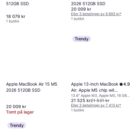
512GB SSD
2026 512GB SSD
20 009 kr
Eller 3 betalinger av 6 893 kr
*
18 079 kr
1 butikk
1 butikk
Trendy
Apple 13-inch MacBook
4.9
Apple MacBook Air 15 M5
Air: Apple M5 chip with
2026 512GB SSD
13.6" Apple M3, Apple M5, 16 GB
10-core CPU and 10-
21 525 kr
21 531 kr
RAM, 1 TB SSD
core GPU, 16GB, 1TB
Eller 3 betalinger av 7 415 kr
*
20 009 kr
SSD - Starlight (Danish
1 butikk
Tomt på lager
Layout)
Trendy