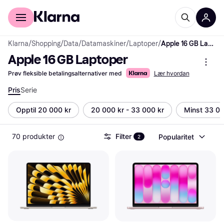
For kunder
For bedrifter
Klarna
/
Shopping
/
Data
/
Datamaskiner
/
Laptoper
/
Apple 16 GB Laptoper
Apple 16 GB Laptoper
Prøv fleksible betalingsalternativer med
Lær hvordan
Pris
Serie
Opptil 20 000 kr
20 000 kr - 33 000 kr
Minst 33 00
70 produkter
Filter
Popularitet
2