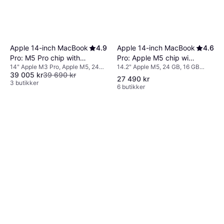
Apple 14-inch MacBook
4.6
Apple 14-inch MacBook
4.9
Pro: Apple M5 chip with
Pro: M5 Pro chip with
14.2" Apple M5, 24 GB, 16 GB
14" Apple M3 Pro, Apple M5, 24
10-core CPU and 10-
15‑core CPU and
39 005 kr
39 690 kr
RAM, 1 TB SSD
GB, 16 GB RAM, 2 TB SSD
core GPU, 24GB, 1TB
16‑core GPU, 24GB,
27 490 kr
3 butikker
6 butikker
SSD - Silver
2TB SSD - Silver Danish
Layout