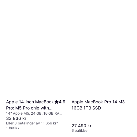
Apple MacBook Pro 14 M3
Apple 14-inch MacBook
4.9
16GB 1TB SSD
Pro: M5 Pro chip with
14" Apple M5, 24 GB, 16 GB RAM,
15‑core CPU and
33 836 kr
1 TB SSD
16‑core GPU, 24GB,
Eller 3 betalinger av 11 656 kr
*
27 490 kr
1TB SSD - Space Black
1 butikk
6 butikker
Danish Layout