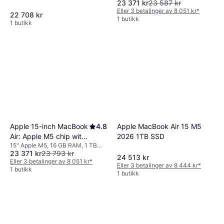
23 371 kr
23 587 kr
RAM, 1 TB SSD
core GPU, 16GB, 1TB
Eller 3 betalinger av 8 051 kr
*
22 708 kr
SSD - Starlight (Danish
1 butikk
1 butikk
Layout)
Apple 15-inch MacBook
4.8
Apple MacBook Air 15 M5
Air: Apple M5 chip with
2026 1TB SSD
15" Apple M5, 16 GB RAM, 1 TB
10-core CPU and 10-
23 371 kr
23 793 kr
SSD
core GPU, 16GB, 1TB
24 513 kr
Eller 3 betalinger av 8 051 kr
*
Eller 3 betalinger av 8 444 kr
*
SSD - Sky Blue (Danish)
1 butikk
1 butikk