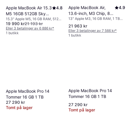
Apple MacBook Air,
4.9
Apple MacBook Air 15.3
4.8
13.6-inch, M3 Chip, 8-
M5 16GB 512GB Sky
13" Apple M3, 16 GB RAM, 1 TB
15.3" Apple M5, 16 GB RAM, 512
core CPU,10-core GPU,
Blue
19 990 kr
21 193 kr
SSD
GB SSD
16GB Unified Memory,
21 963 kr
Eller 3 betalinger av 6 886 kr
*
Eller 3 betalinger av 7 566 kr
*
1TB SSD Storage Silver
1 butikk
1 butikk
Apple MacBook Pro 14
Apple MacBook Pro 14
Tommer 16 GB 1 TB
Tommer 16 GB 1 TB
27 290 kr
27 290 kr
Tomt på lager
Tomt på lager