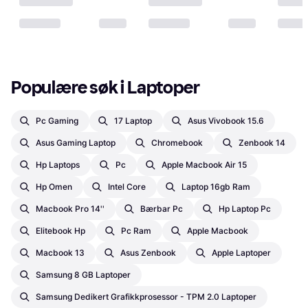
Populære søk i Laptoper
Pc Gaming
17 Laptop
Asus Vivobook 15.6
Asus Gaming Laptop
Chromebook
Zenbook 14
Hp Laptops
Pc
Apple Macbook Air 15
Hp Omen
Intel Core
Laptop 16gb Ram
Macbook Pro 14''
Bærbar Pc
Hp Laptop Pc
Elitebook Hp
Pc Ram
Apple Macbook
Macbook 13
Asus Zenbook
Apple Laptoper
Samsung 8 GB Laptoper
Samsung Dedikert Grafikkprosessor - TPM 2.0 Laptoper