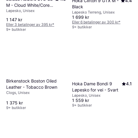
Hoka Clifton 9 GTX M -
4.4
M - Cloud White/Core
Black
Løpesko, Unisex
Black
Løpesko Terreng, Unisex
1 699 kr
1 147 kr
Eller 6 betalinger av 300 kr
*
Eller 3 betalinger av 395 kr
*
9+ butikker
9+ butikker
Birkenstock Boston Oiled
Hoka Dame Bondi 9
4.1
Leather - Tobacco Brown
Løpesko for vei - Svart
Clogs, Unisex
Løpesko, Unisex
1 559 kr
1 375 kr
9+ butikker
9+ butikker