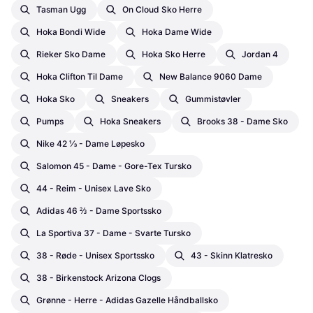
Tasman Ugg
On Cloud Sko Herre
Hoka Bondi Wide
Hoka Dame Wide
Rieker Sko Dame
Hoka Sko Herre
Jordan 4
Hoka Clifton Til Dame
New Balance 9060 Dame
Hoka Sko
Sneakers
Gummistøvler
Pumps
Hoka Sneakers
Brooks 38 - Dame Sko
Nike 42 ⅓ - Dame Løpesko
Salomon 45 - Dame - Gore-Tex Tursko
44 - Reim - Unisex Lave Sko
Adidas 46 ⅔ - Dame Sportssko
La Sportiva 37 - Dame - Svarte Tursko
38 - Røde - Unisex Sportssko
43 - Skinn Klatresko
38 - Birkenstock Arizona Clogs
Grønne - Herre - Adidas Gazelle Håndballsko