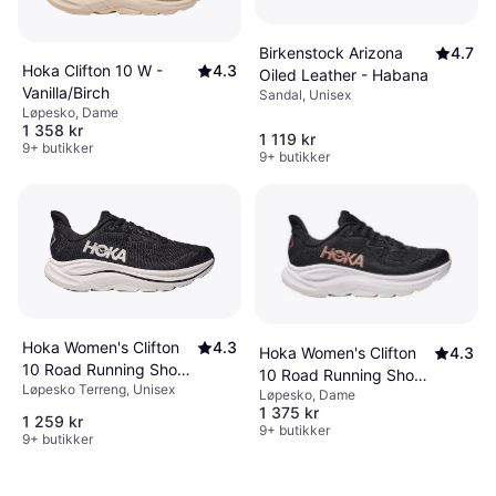
Birkenstock Arizona
4.7
Hoka Clifton 10 W -
4.3
Oiled Leather - Habana
Vanilla/Birch
Sandal, Unisex
Løpesko, Dame
1 358 kr
1 119 kr
9+ butikker
9+ butikker
Hoka Women's Clifton
4.3
Hoka Women's Clifton
4.3
10 Road Running Shoes
10 Road Running Shoes
Løpesko Terreng, Unisex
- Black/White
Løpesko, Dame
- Black/Rose Gold
1 375 kr
1 259 kr
9+ butikker
9+ butikker