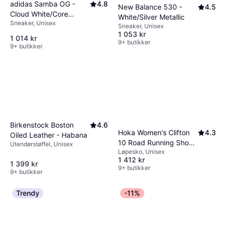
adidas Samba OG -
4.8
New Balance 530 -
4.5
Cloud White/Core
White/Silver Metallic
Sneaker, Unisex
Black/Clear Granite
Sneaker, Unisex
1 053 kr
1 014 kr
9+ butikker
9+ butikker
Birkenstock Boston
4.6
Hoka Women's Clifton
4.3
Oiled Leather - Habana
10 Road Running Shoes
Utendørstøffel, Unisex
Løpesko, Unisex
- Black
1 412 kr
1 399 kr
9+ butikker
9+ butikker
Trendy
-11%