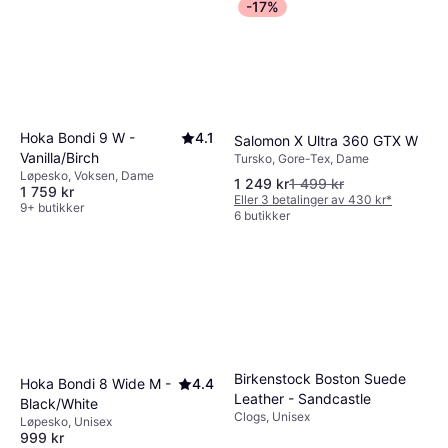
prissammenligningstjeneste for å finne de
spesifikke merket du vurderer.
-17%
tåler vær og vind, eller prioriterer du lette sko
beste tilbudene. Sjekk også om det finnes
for innendørs bruk?
rabatter eller kampanjer som kan gi deg
ekstra besparelser. Ved å sammenligne priser
sikrer du at du gjør et godt kjøp uten å betale
mer enn nødvendig.
Hoka Bondi 9 W -
4.1
Salomon X Ultra 360 GTX W
Vanilla/Birch
Tursko, Gore-Tex, Dame
Løpesko, Voksen, Dame
1 249 kr
1 499 kr
1 759 kr
Eller 3 betalinger av 430 kr
*
9+ butikker
6 butikker
Birkenstock Boston Suede
Hoka Bondi 8 Wide M -
4.4
Leather - Sandcastle
Black/White
Clogs, Unisex
Løpesko, Unisex
999 kr