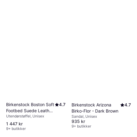
Birkenstock Boston Soft
4.7
Birkenstock Arizona
4.7
Footbed Suede Leather
Birko-Flor - Dark Brown
Utendørstøffel, Unisex
- Taupe
Sandal, Unisex
935 kr
1 447 kr
9+ butikker
9+ butikker