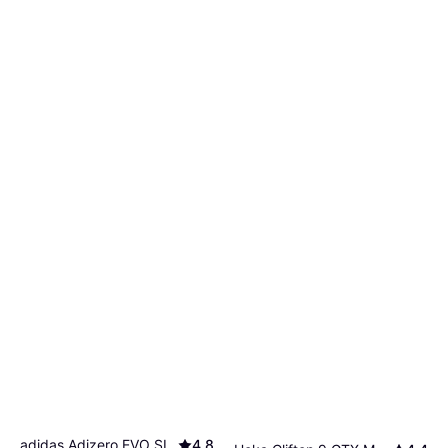
adidas Adizero EVO SL
4.8