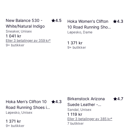
New Balance 530 -
4.5
Hoka Women's Clifton
4.3
White/Natural Indigo
10 Road Running Shoes
Sneaker, Unisex
Løpesko, Dame
- Birch/Alabaster
1 041 kr
Eller 3 betalinger av 359 kr
*
1 371 kr
9+ butikker
9+ butikker
Birkenstock Arizona
4.7
Hoka Men's Clifton 10
4.3
Suede Leather -
Road Running Shoes in
Sandal, Unisex
Sandcastle
Løpesko, Unisex
Black/White
1 119 kr
Eller 3 betalinger av 385 kr
*
1 371 kr
7 butikker
9+ butikker