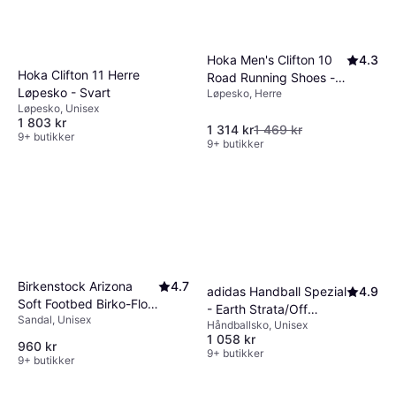
Hoka Men's Clifton 10
4.3
Hoka Clifton 11 Herre
Road Running Shoes -
Løpesko - Svart
Løpesko, Herre
Sage/Neon Flame
Løpesko, Unisex
1 803 kr
1 314 kr
1 469 kr
9+ butikker
9+ butikker
Birkenstock Arizona
4.7
adidas Handball Spezial
4.9
Soft Footbed Birko-Flor
- Earth Strata/Off
Sandal, Unisex
- Black
Håndballsko, Unisex
White/Gum
1 058 kr
960 kr
9+ butikker
9+ butikker