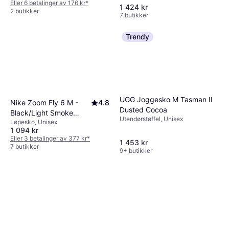
Eller 6 betalinger av 176 kr
*
1 424 kr
2 butikker
7 butikker
Trendy
UGG Joggesko M Tasman II
Nike Zoom Fly 6 M -
4.8
Dusted Cocoa
Black/Light Smoke
Utendørstøffel, Unisex
Løpesko, Unisex
Grey/White
1 094 kr
Eller 3 betalinger av 377 kr
*
1 453 kr
7 butikker
9+ butikker