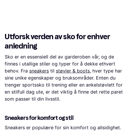
Løpesko, Unisex
1 345 kr
1 799 kr
Eller 6 betalinger av 237 kr
*
Eller 3 betalinger av 620 kr
*
5 butikker
9+ butikker
1
2
3
...
783
...
1563
Utforsk verden av sko for enhver
anledning
Sko er en essensiell del av garderoben vår, og de
finnes i utallige stiler og typer for å dekke ethvert
behov. Fra
sneakers
til
støvler & boots
, hver type har
sine unike egenskaper og bruksområder. Enten du
trenger sportssko til trening eller en ankelstøvlett for
en stilfull dag ute, er det viktig å finne det rette paret
som passer til din livsstil.
Sneakers for komfort og stil
Sneakers er populære for sin komfort og allsidighet.