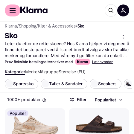
For kunder
For bedrifter
Klarna
/
Shopping
/
Klær & Accessories
/
Sko
Sko
Leter du etter de rette skoene? Hos Klarna hjelper vi deg med å 
finne det beste paret ved å liste et bredt utvalg av sko fra ulike 
merker og forhandlere. Med våre nyttige filter kan du enkelt 
sortere etter størrelse, farge, materiale eller pris, slik at du 
Prøv fleksible betalingsalternativer med
Lær hvordan
finner akkurat det du trenger. Dette gjør det enklere for deg å 
Kategorier
Merke
Målgruppe
Størrelse (EU)
navigere blant alle alternativer og velge det som passer dine 
preferanser og budsjett. Du kan også lese brukeranmeldelser 
Sportssko
Tøfler & Sandaler
Sneakers
for å få innsikt i andres erfaringer med produktet. Vi sørger for 
at du har all nødvendig informasjon for å ta den riktige 
beslutningen. Klarna gir deg muligheten til å sammenligne 
1000+ produkter
Filter
Popularitet
priser og finne de beste tilbudene. Start her for å oppdage ditt 
neste par sko!
Les mer om sko her
Populær