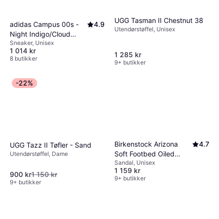
UGG Tasman II Chestnut 38
adidas Campus 00s -
4.9
Utendørstøffel, Unisex
Night Indigo/Cloud
Sneaker, Unisex
White/Off White
1 014 kr
1 285 kr
8 butikker
9+ butikker
-22%
Birkenstock Arizona
4.7
UGG Tazz II Tøfler - Sand
Soft Footbed Oiled
Utendørstøffel, Dame
Sandal, Unisex
Leather - Tobacco
1 159 kr
Brown
900 kr
1 150 kr
9+ butikker
9+ butikker