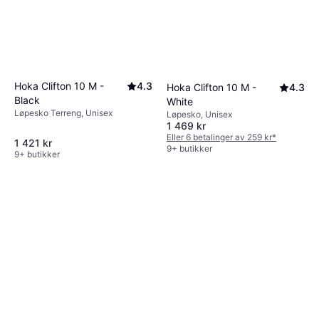
Hoka Clifton 10 M -
4.3
Hoka Clifton 10 M -
4.3
Black
White
Løpesko Terreng, Unisex
Løpesko, Unisex
1 469 kr
Eller 6 betalinger av 259 kr
*
1 421 kr
9+ butikker
9+ butikker