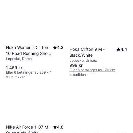
Hoka Women's Clifton
4.3
Hoka Clifton 9 M -
4.4
10 Road Running Shoes
Black/White
Løpesko, Dame
- Lilac Cream/Tangerine
Løpesko, Unisex
999 kr
Glow
1 469 kr
Eller 6 betalinger av 176 kr
*
Eller 6 betalinger av 259 kr
*
4 butikker
9+ butikker
Nike Air Force 1 '07 M -
4.8
Quadruple White