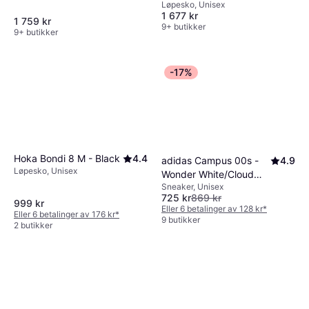
Løpesko, Unisex
Black/White
1 677 kr
1 759 kr
9+ butikker
9+ butikker
-17%
Hoka Bondi 8 M - Black
4.4
adidas Campus 00s -
4.9
Løpesko, Unisex
Wonder White/Cloud
Sneaker, Unisex
White/Gum
725 kr
869 kr
999 kr
Eller 6 betalinger av 128 kr
*
Eller 6 betalinger av 176 kr
*
9 butikker
2 butikker