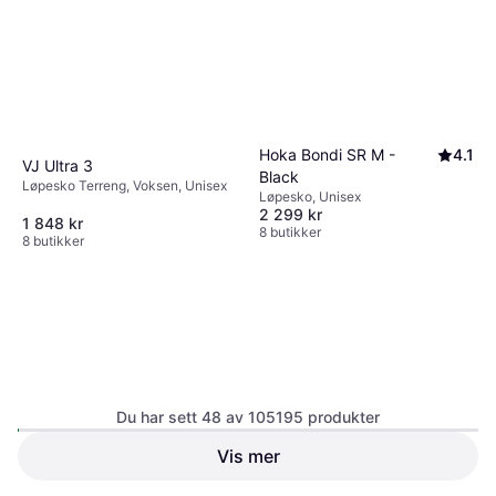
Hoka Bondi SR M -
4.1
VJ Ultra 3
Black
Løpesko Terreng, Voksen, Unisex
Løpesko, Unisex
2 299 kr
1 848 kr
8 butikker
8 butikker
Du har sett 48 av 105195 produkter
Hoka Bondi 9 Running
4.1
Vis mer
Sneakers - White
New Balance Fuelcell Rebel
Løpesko, Unisex
V5 Løpesko - Pink