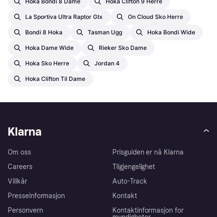
Hoka Bondi 8 Dame
Hoka Clifton 9 Herre
La Sportiva Ultra Raptor Gtx
On Cloud Sko Herre
Bondi 8 Hoka
Tasman Ugg
Hoka Bondi Wide
Hoka Dame Wide
Rieker Sko Dame
Hoka Sko Herre
Jordan 4
Hoka Clifton Til Dame
Klarna
Om oss
Prisguiden er nå Klarna
Careers
Tilgjengelighet
Villkår
Auto-Track
Presseinformasjon
Kontakt
Personvern
Kontaktinformasjon for