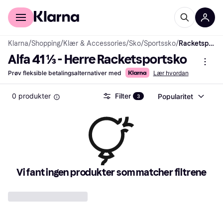
For kunder
For bedrifter
Klarna
/
Shopping
/
Klær & Accessories
/
Sko
/
Sportssko
/
Racketsportsko
Alfa 41 ⅓ - Herre Racketsportsko
Prøv fleksible betalingsalternativer med
Lær hvordan
0 produkter
Filter
Popularitet
3
Vi fant ingen produkter som matcher filtrene