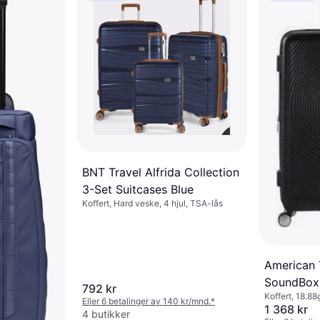
BNT Travel Alfrida Collection
3-Set Suitcases Blue
Koffert, Hard veske, 4 hjul, TSA-lås
American 
SoundBox
792 kr
Koffert, 18.88
Expandabl
Eller 6 betalinger av 140 kr/mnd.
*
TSA-lås, Kan 
1 368 kr
4 butikker
Black