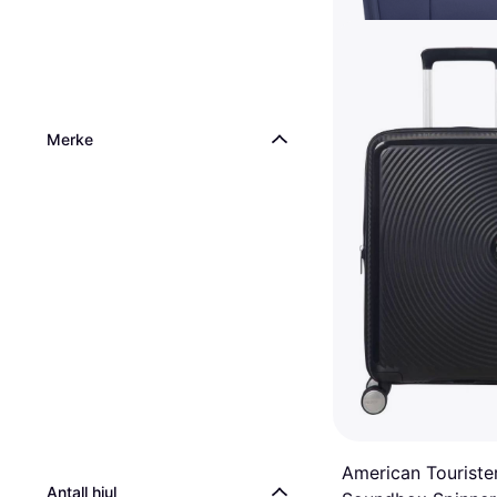
Db Hugger Roller
Merke
Check-in 60L
Koffert, 15.85gal, Myk ve
3 149 kr
9+ butikker
American Touriste
Antall hjul