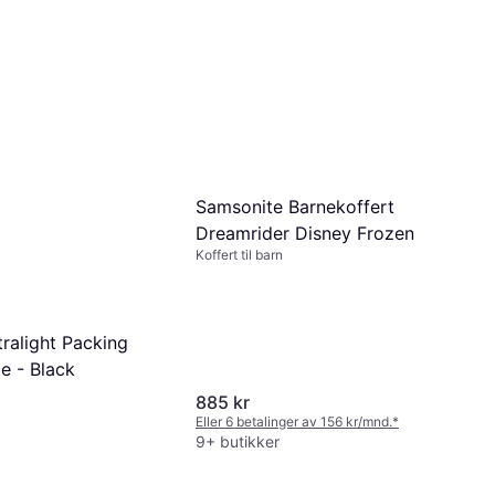
Samsonite Barnekoffert
Dreamrider Disney Frozen
Koffert til barn
ralight Packing
e - Black
885 kr
Eller 6 betalinger av 156 kr/mnd.
*
9+ butikker