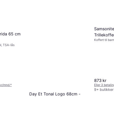
Samsonit
rida 65 cm
Trillekoff
Koffert til bar
Spider-M
ul, TSA-lås
873 kr
 kr/mnd.
*
Eller 3 betali
9+ butikker
Day Et Tonal Logo 68cm -
Cloud Rose
Koffert, 17.17gal, Hard veske, 4 hjul,
TSA-lås
1 269 kr