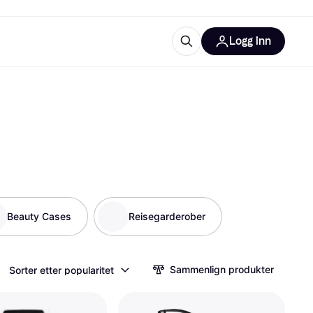
Logg inn
informasjon
utstyr
r Klarna?
tegorier
Beauty Cases
Reisegarderober
Sammenlign produkter
Sorter etter popularitet