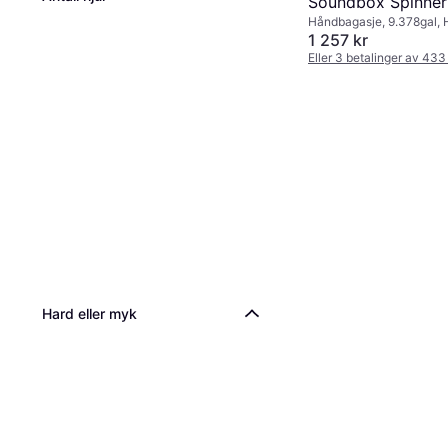
Soundbox Spinner
Håndbagasje, 9.378gal, 
Expandable 55cm
hjul, TSA-lås, Kan utvide
1 257 kr
Black
Eller 3 betalinger av 433
9+ butikker
Hard eller myk