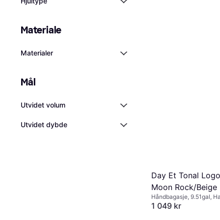
Hjultype
Materiale
Materialer
Mål
Utvidet volum
Utvidet dybde
Day Et Tonal Log
Moon Rock/Beige
Håndbagasje, 9.51gal, Ha
hjul, TSA-lås
1 049 kr
Eller 3 betalinger av 361