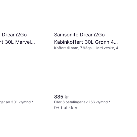
e Dream2Go
Samsonite Dream2Go
ert 30L Marvel
Kabinkoffert 30L Grønn 4
n
Koffert til barn, 7.93gal, Hard veske, 4
an
Hjul
hjul
885 kr
nger av 301 kr/mnd.
*
Eller 6 betalinger av 156 kr/mnd.
*
9+ butikker