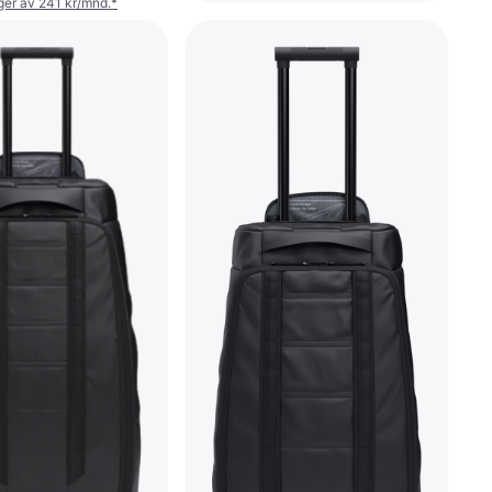
nger av 241 kr/mnd.
*
Osprey Transporter Wheeled
Duffel 120 Raven Black/Black
Reisetilbehør
2 550 kr
9 butikker