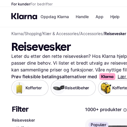
For kunder
For bedrifter
Oppdag Klarna
Handle
App
Hjelp
Klarna
/
Shopping
/
Klær & Accessories
/
Accessories
/
Reisevesker
Betalingsm
Butikker
Reisevesker
Betalingsme
Elkjøp
Betal nå
Bookin
Betal i 3 dele
Farmasi
Leter du etter den rette reisevesken? Hos Klarna hjel
Betal innen 
kicks.n
passer dine behov. Vi lister et bredt utvalg av reiseves
Finansiering
Norweg
kan sammenligne priser og funksjoner. Våre nyttige filtr
Vipps
størrelse, farge, materiale og pris. Dette gjør det enk
Prøv fleksible betalingsalternativer med
Lær
passer din stil og ditt budsjett. Du kan også lese bru
Kofferter
Reisetilbehør
Butikkovers
Kofferte
synes om produktene. Vi sørger for at du får all infor
valg. Start her for å finne din neste reiseveske!
Les me
Filter
1000+ produkter
Reisevesker
Populær