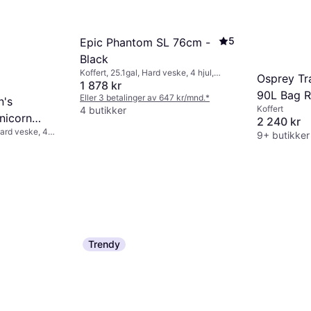
5
Epic Phantom SL 76cm -
Black
Koffert, 25.1gal, Hard veske, 4 hjul,
Osprey Tr
TSA-lås
1 878 kr
90L Bag R
Eller 3 betalinger av 647 kr/mnd.
*
n's
Koffert
4 butikker
nicorn
2 240 kr
 Hard veske, 4
9+ butikker
Trendy