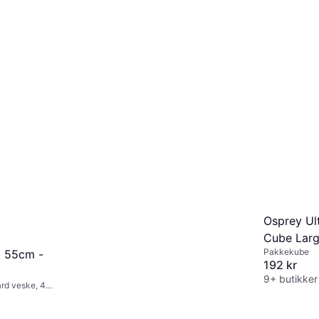
Eller 3 betalinger av 437 kr/mnd.
*
4 butikker
Osprey Ult
Cube Larg
Pakkekube
o 55cm -
192 kr
9+ butikker
rd veske, 4
 kr/mnd.
*