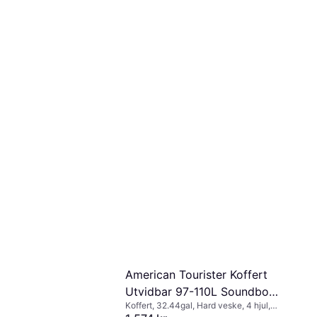
American Tourister Koffert
Utvidbar 97-110L Soundbox
Koffert, 32.44gal, Hard veske, 4 hjul,
Spinner
TSA-lås, Kan utvides