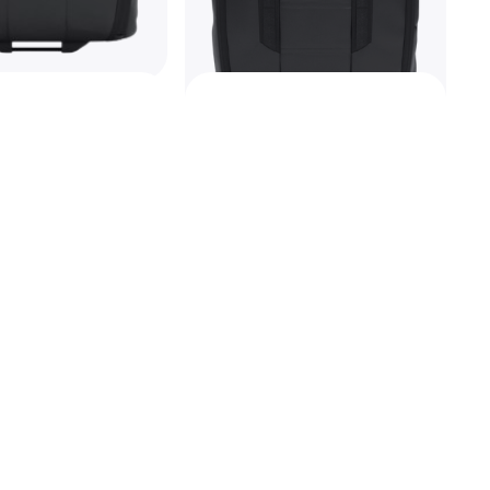
 Roller 88cm -
gal, Myk veske, 2 hjul
Db Hugger Roller 79cm -
nger av 1 136 kr/mnd.
*
Black Out
Koffert, 15.85gal, Myk veske, 2 hjul
3 199 kr
Eller 3 betalinger av 1 102 kr/mnd.
*
9+ butikker