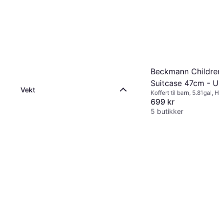
Beckmann Childre
Suitcase 47cm - U
Vekt
Koffert til barn, 5.81gal,
Princess Purple
hjul
699 kr
5 butikker