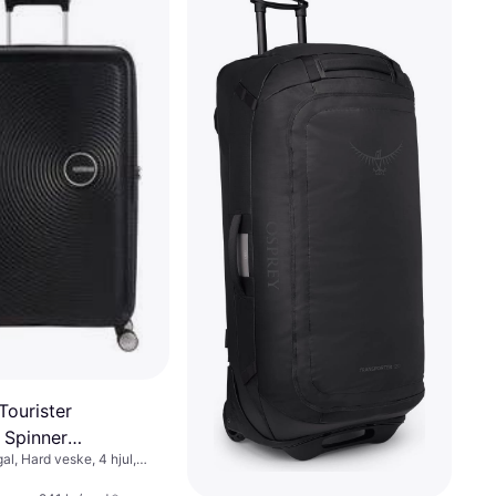
Tourister
 Spinner
gal, Hard veske, 4 hjul,
e 67cm - Bass
utvides