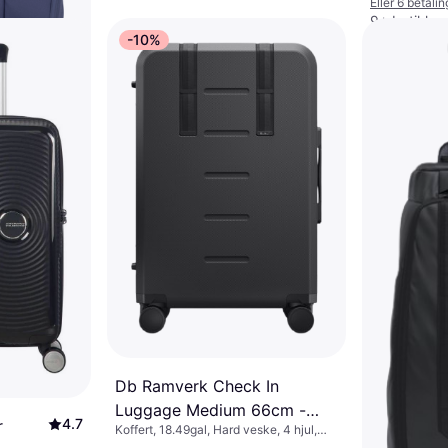
Eller 6 betali
9+ butikker
-10%
 Bag
ske, 2 hjul
Db Ramverk Check In
Luggage Medium 66cm -
4.7
r
Koffert, 18.49gal, Hard veske, 4 hjul,
Black Out
TSA-lås