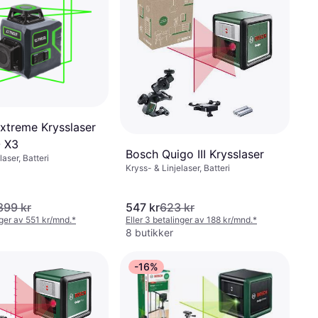
xtreme Krysslaser
 X3
Bosch Quigo III Krysslaser
laser, Batteri
Kryss- & Linjelaser, Batteri
899 kr
547 kr
623 kr
nger av 551 kr/mnd.
*
Eller 3 betalinger av 188 kr/mnd.
*
8 butikker
-16%