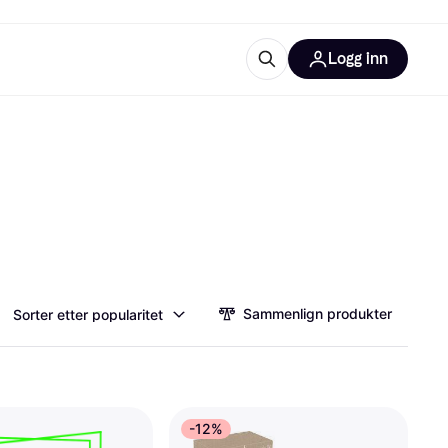
Logg inn
informasjon
utstyr
r Klarna?
tegorier
Sammenlign produkter
Sorter etter popularitet
-12%