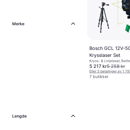
Merke
Bosch GCL 12V-5
Krysslaser Set
Kryss- & Linjelaser, Batte
5 217 kr
5 258 kr
Eller 3 betalinger av 1 7
7 butikker
Lengde