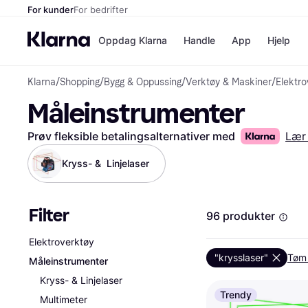
For kunder
For bedrifter
Oppdag Klarna
Handle
App
Hjelp
Klarna
/
Shopping
/
Bygg & Oppussing
/
Verktøy & Maskiner
/
Elektro
Betalingsm
Butikker
Måleinstrumenter
Betalingsme
Elkjøp
Betal nå
Bookin
Betal i 3 dele
Farmasi
Prøv fleksible betalingsalternativer med
Lær
Betal innen 
kicks.n
Finansiering
Norweg
Kryss- &  Linjelaser
Vipps
Filter
Butikkovers
96 produkter
Elektroverktøy
"krysslaser"
Tøm a
Måleinstrumenter
Kryss- & Linjelaser
Trendy
Multimeter