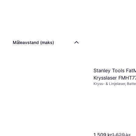
Måleavstand (maks)
Stanley Tools Fat
Krysslaser FMHT7
Kryss- & Linjelaser, Batte
1 509 kr
1 629 kr