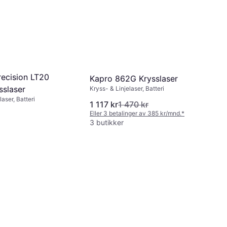
recision LT20
Kapro 862G Krysslaser
sslaser
Kryss- & Linjelaser, Batteri
laser, Batteri
1 117 kr
1 470 kr
Eller 3 betalinger av 385 kr/mnd.
*
3 butikker