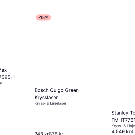
-15%
Max
7585-1
ri
Bosch Quigo Green
Krysslaser
Kryss- & Linjelaser
Stanley To
FMHT7761
Kryss- & Linje
4 549 kr
4
743 kr
878 kr