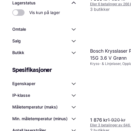
Lagerstatus
Eller 6 betalinger av 266
3 butikker
Vis kun på lager
Omtale
Salg
Bosch Krysslaser
Butikk
15G 3.6 V Grønn
Kryss- & Linjelaser, Oppl
Spesifikasjoner
Egenskaper
IP-klasse
Måletemperatur (maks)
Min. måletemperatur (minus)
1 876 kr
1 920 kr
Eller 3 betalinger av 646
2 butikker
Antall laserstråler