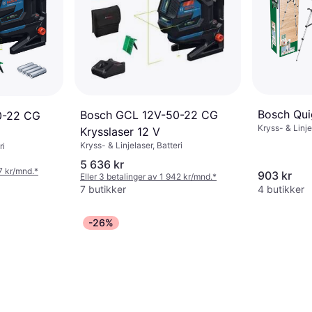
Bosch Qui
Bosch GCL 12V-50-22 CG
0-22 CG
Kryss- & Linje
Krysslaser 12 V
Kryss- & Linjelaser, Batteri
ri
5 636 kr
97 kr/mnd.
*
903 kr
Eller 3 betalinger av 1 942 kr/mnd.
*
7 butikker
4 butikker
-26%