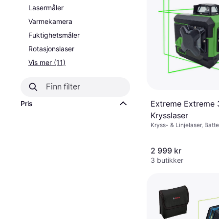
Lasermåler
Varmekamera
Fuktighetsmåler
Rotasjonslaser
Vis mer (11)
Extreme Extreme 
Pris
Krysslaser
Kryss- & Linjelaser, Batte
2 999 kr
3 butikker