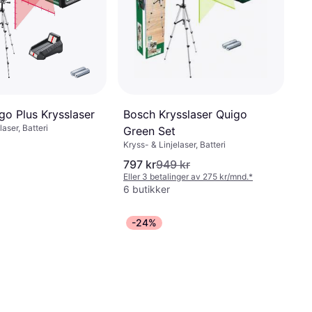
Bosch Krysslaser Quigo
go Plus Krysslaser
laser, Batteri
Green Set
Kryss- & Linjelaser, Batteri
797 kr
949 kr
Eller 3 betalinger av 275 kr/mnd.
*
6 butikker
-24%