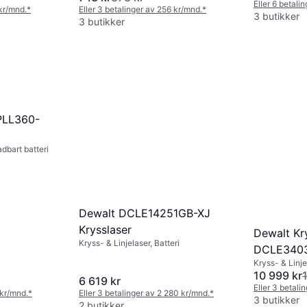
Eller 6 betali
 kr/mnd.
*
Eller 3 betalinger av 256 kr/mnd.
*
3 butikker
3 butikker
 PLL360-
adbart batteri
Dewalt DCLE14251GB-XJ
Krysslaser
Dewalt Kr
Kryss- & Linjelaser, Batteri
DCLE340
Kryss- & Linje
10 999 kr
6 619 kr
Eller 3 betali
 kr/mnd.
*
Eller 3 betalinger av 2 280 kr/mnd.
*
3 butikker
2 butikker