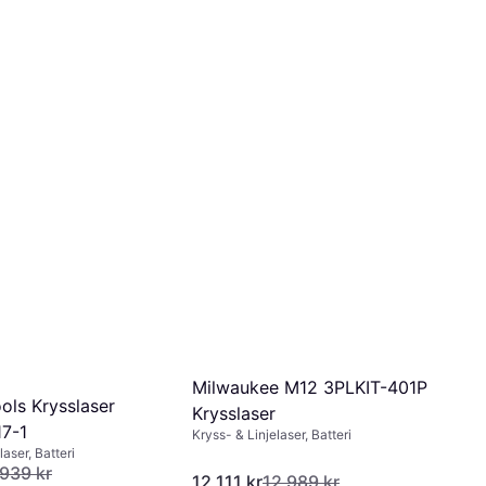
Milwaukee M12 3PLKIT-401P
ols Krysslaser
Krysslaser
7-1
Kryss- & Linjelaser, Batteri
laser, Batteri
 939 kr
12 111 kr
12 989 kr