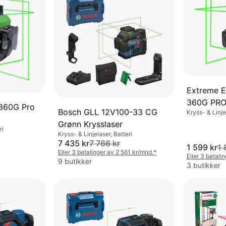
Extreme E
360G PRO
360G Pro
Bosch GLL 12V100-33 CG
Kryss- & Linje
Grønn Krysslaser
ri
Kryss- & Linjelaser, Batteri
7 435 kr
7 766 kr
1 599 kr
1 
Eller 3 betalinger av 2 561 kr/mnd.
*
Eller 3 betali
9 butikker
3 butikker