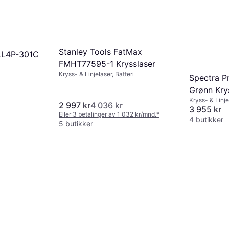
Stanley Tools FatMax
LL4P-301C
FMHT77595-1 Krysslaser
Kryss- & Linjelaser, Batteri
Spectra P
Grønn Kry
Kryss- & Linje
2 997 kr
4 036 kr
3 955 kr
Eller 3 betalinger av 1 032 kr/mnd.
*
4 butikker
5 butikker