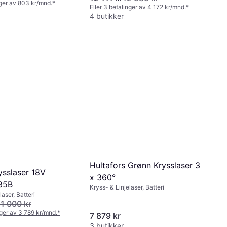
nger av 803 kr/mnd.
*
Eller 3 betalinger av 4 172 kr/mnd.
*
4 butikker
Hultafors Grønn Krysslaser 3
ysslaser 18V
x 360°
35B
Kryss- & Linjelaser, Batteri
laser, Batteri
11 000 kr
nger av 3 789 kr/mnd.
*
7 879 kr
3 butikker