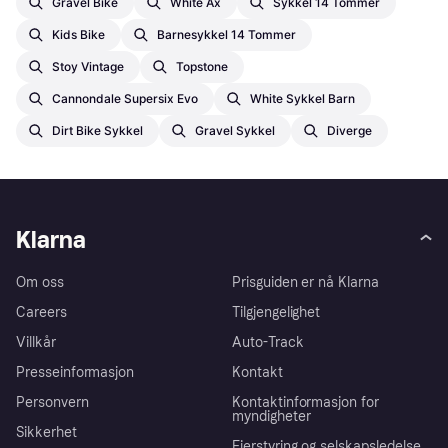
Gravel Bike
White Ax
Sykkel 14 Tommer
Kids Bike
Barnesykkel 14 Tommer
Stoy Vintage
Topstone
Cannondale Supersix Evo
White Sykkel Barn
Dirt Bike Sykkel
Gravel Sykkel
Diverge
Klarna
Om oss
Prisguiden er nå Klarna
Careers
Tilgjengelighet
Villkår
Auto-Track
Presseinformasjon
Kontakt
Personvern
Kontaktinformasjon for
myndigheter
Sikkerhet
Eierstyring og selskapsledelse