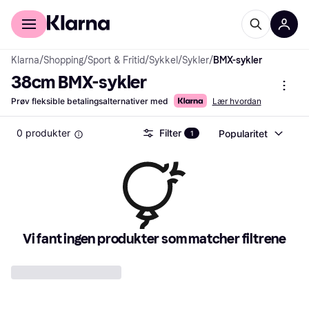
For kunder
For bedrifter
Klarna
/
Shopping
/
Sport & Fritid
/
Sykkel
/
Sykler
/
BMX-sykler
38cm BMX-sykler
Prøv fleksible betalingsalternativer med
Lær hvordan
0 produkter
Filter
Popularitet
1
Vi fant ingen produkter som matcher filtrene