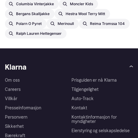
Columbia Vinterjakke
Moncler Kids
Bergans Skalljakke
Hestra Wool Terry Mitt
Polarn O Pyret
Merinoull
Reima Tromssa 104
Ralph Lauren Hettegenser
Klarna
Om oss
Prisguiden er nå Klarna
Careers
Tilgjengelighet
Villkår
Auto-Track
Presseinformasjon
Kontakt
Personvern
Kontaktinformasjon for
myndigheter
Sikkerhet
Eierstyring og selskapsledelse
Bærekraft