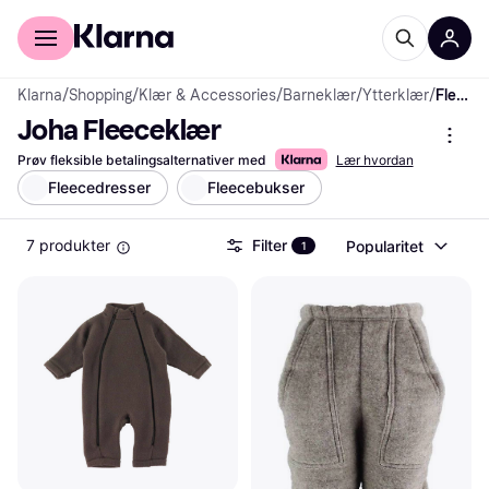
For kunder
For bedrifter
Klarna
/
Shopping
/
Klær & Accessories
/
Barneklær
/
Ytterklær
/
Fleeceklær
Joha Fleeceklær
Prøv fleksible betalingsalternativer med
Lær hvordan
Fleecedresser
Fleecebukser
7 produkter
Filter
Popularitet
1