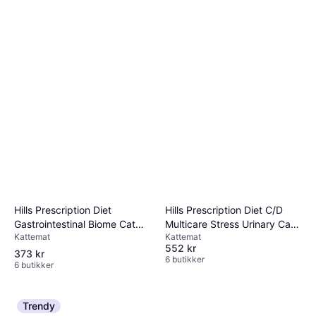
Hills Prescription Diet
Hills Prescription Diet C/D
Gastrointestinal Biome Cat
Multicare Stress Urinary Care
Kattemat
Kattemat
Food 1.5kg
with Ocean Fish Dry Cat Food
552 kr
3kg
373 kr
6 butikker
6 butikker
Trendy