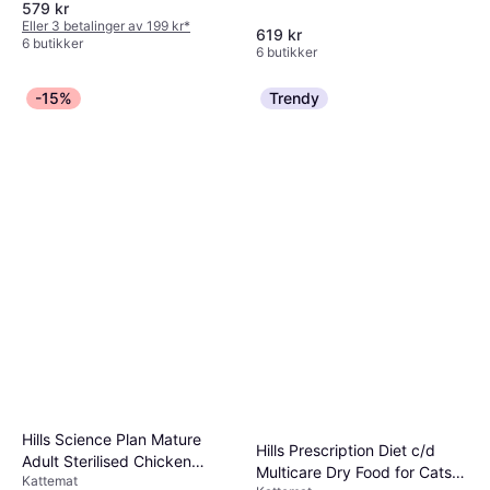
579 kr
Eller 3 betalinger av 199 kr
*
619 kr
6 butikker
6 butikker
-15%
Trendy
Hills Science Plan Mature
Hills Prescription Diet c/d
Adult Sterilised Chicken
Multicare Dry Food for Cats
Kattemat
Economy Pack: 10kg