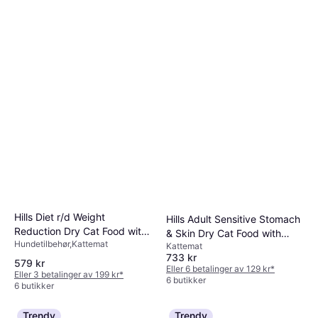
Hills Diet r/d Weight
Hills Adult Sensitive Stomach
Reduction Dry Cat Food with
& Skin Dry Cat Food with
Hundetilbehør,Kattemat
Chicken
Kattemat
Chicken 7kg
733 kr
579 kr
Eller 6 betalinger av 129 kr
*
Eller 3 betalinger av 199 kr
*
6 butikker
6 butikker
Trendy
Trendy