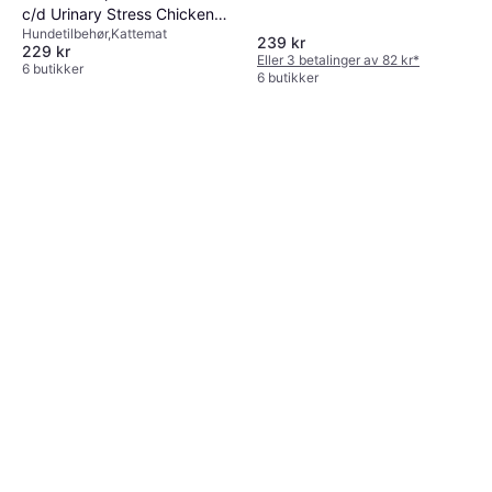
c/d Urinary Stress Chicken
Hundetilbehør,Kattemat
Saver
239 kr
229 kr
Eller 3 betalinger av 82 kr
*
6 butikker
6 butikker