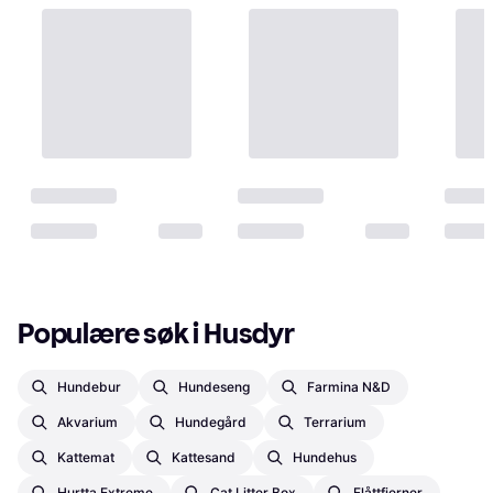
Populære søk i Husdyr
Hundebur
Hundeseng
Farmina N&d
Akvarium
Hundegård
Terrarium
Kattemat
Kattesand
Hundehus
Hurtta Extreme
Cat Litter Box
Flåttfjerner