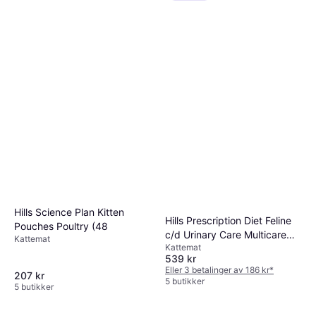
Hills Science Plan Kitten
Hills Prescription Diet Feline
Pouches Poultry (48
c/d Urinary Care Multicare
Kattemat
Kattemat
With Chicken 3kg
539 kr
Eller 3 betalinger av 186 kr
*
207 kr
5 butikker
5 butikker