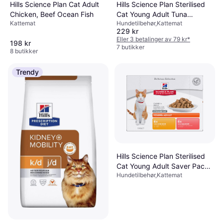
Hills Science Plan Sterilised
Hills Science Plan Cat Adult
Cat Young Adult Tuna
Chicken, Beef Ocean Fish
Hundetilbehør,Kattemat
Kattemat
Complementary: 12x85g
229 kr
Young Chicken Salmon
Eller 3 betalinger av 79 kr
*
198 kr
7 butikker
8 butikker
Trendy
Hills Science Plan Sterilised
Cat Young Adult Saver Pack:
Hundetilbehør,Kattemat
Chicken, Salmon