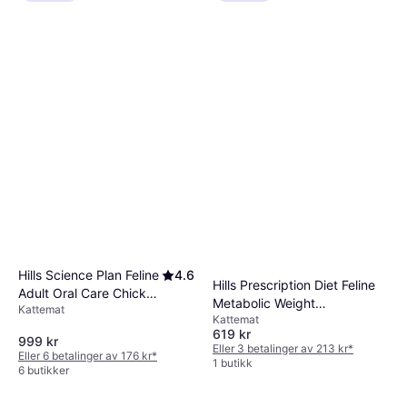
Hills Science Plan Feline
4.6
Hills Prescription Diet Feline
Adult Oral Care Chicken
Metabolic Weight
Kattemat
7kg
Kattemat
Management Tuna 3kg
619 kr
999 kr
Eller 3 betalinger av 213 kr
*
Eller 6 betalinger av 176 kr
*
1 butikk
6 butikker