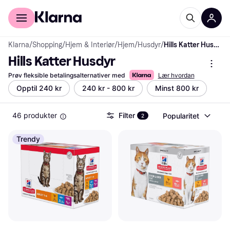
For kunder
For bedrifter
Klarna
/
Shopping
/
Hjem & Interiør
/
Hjem
/
Husdyr
/
Hills Katter Husdyr
Hills Katter Husdyr
Prøv fleksible betalingsalternativer med
Lær hvordan
Opptil 240 kr
240 kr - 800 kr
Minst 800 kr
46 produkter
Filter
Popularitet
2
Trendy