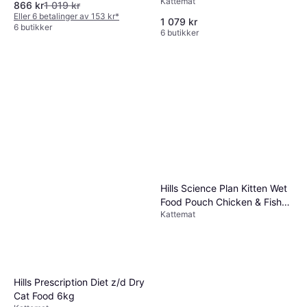
Kattemat
with Chicken 8kg
866 kr
1 019 kr
Eller 6 betalinger av 153 kr
*
1 079 kr
6 butikker
6 butikker
Hills Science Plan Kitten Wet
Food Pouch Chicken & Fish
Kattemat
12x85g
Hills Prescription Diet z/d Dry
Cat Food 6kg