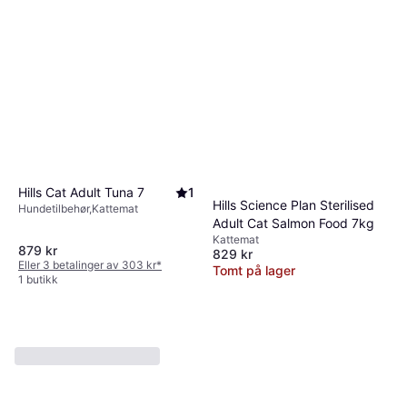
Hills Cat Adult Tuna 7
1
Hills Science Plan Sterilised
Hundetilbehør,Kattemat
Adult Cat Salmon Food 7kg
Kattemat
879 kr
829 kr
Eller 3 betalinger av 303 kr
*
Tomt på lager
1 butikk