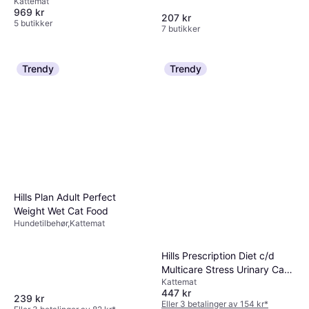
Kattemat
969 kr
207 kr
5 butikker
7 butikker
Trendy
Trendy
Hills Plan Adult Perfect
Weight Wet Cat Food
Hundetilbehør,Kattemat
Hills Prescription Diet c/d
Multicare Stress Urinary Care
Kattemat
Chicken 3kg
447 kr
239 kr
Eller 3 betalinger av 154 kr
*