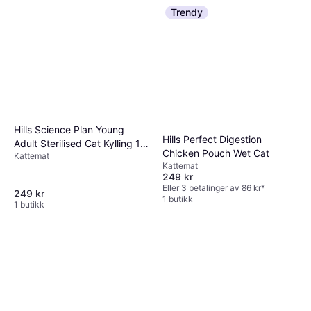
Trendy
Hills Science Plan Young
Hills Perfect Digestion
Adult Sterilised Cat Kylling 12
Chicken Pouch Wet Cat
Kattemat
1.5kg
Kattemat
249 kr
Eller 3 betalinger av 86 kr
*
249 kr
1 butikk
1 butikk