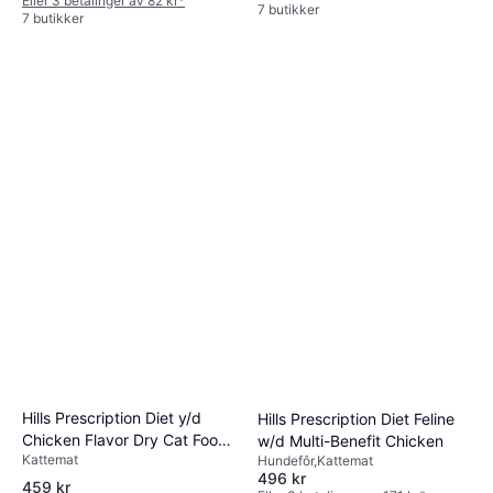
Eller 3 betalinger av 82 kr
*
7 butikker
7 butikker
Hills Prescription Diet y/d
Hills Prescription Diet Feline
Chicken Flavor Dry Cat Food
w/d Multi-Benefit Chicken
Kattemat
3kg
Hundefôr,Kattemat
496 kr
459 kr