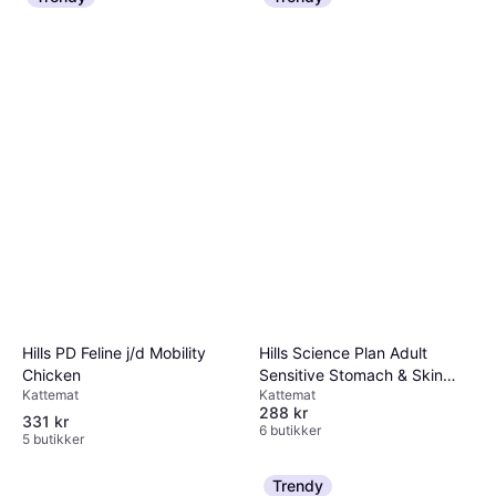
Hills PD Feline j/d Mobility
Hills Science Plan Adult
Chicken
Sensitive Stomach & Skin
Kattemat
Kattemat
with Chicken 1.5kg
288 kr
331 kr
6 butikker
5 butikker
Trendy