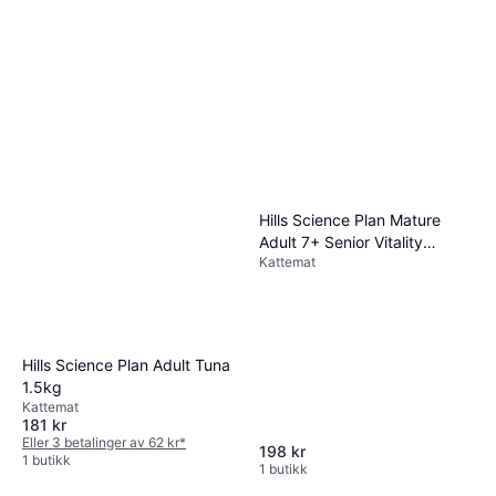
Hills Science Plan Mature
Adult 7+ Senior Vitality
Kattemat
(Chicken Salmon)
Hills Science Plan Adult Tuna
1.5kg
Kattemat
181 kr
Eller 3 betalinger av 62 kr
*
198 kr
1 butikk
1 butikk