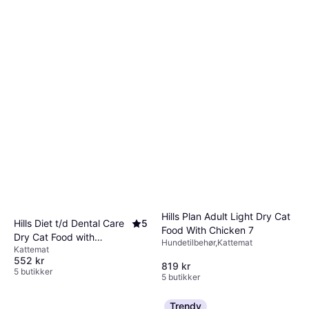
Hills Plan Adult Light Dry Cat
Hills Diet t/d Dental Care
5
Food With Chicken 7
Dry Cat Food with
Hundetilbehør,Kattemat
Kattemat
Chicken 3kg
552 kr
819 kr
5 butikker
5 butikker
Trendy