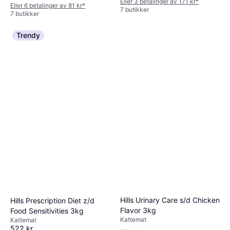
Eller 3 betalinger av 171 kr
*
Eller 6 betalinger av 81 kr
*
7 butikker
7 butikker
Trendy
Hills Urinary Care s/d Chicken
Hills Prescription Diet z/d
Flavor 3kg
Food Sensitivities 3kg
Kattemat
Kattemat
522 kr