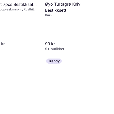
Øyo Turtagrø Kniv
t 7pcs Bestikksett
 oppvaskmaskin, Rustfritt
Bestikksett
fritt stål
Brun
 kr
99 kr
9+ butikker
Trendy