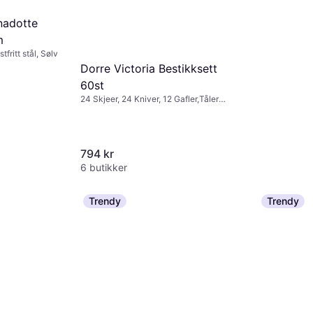
nadotte
m
fritt stål, Sølv
Dorre Victoria Bestikksett
60st
24 Skjeer, 24 Kniver, 12 Gafler,Tåler
oppvaskmaskin, Rustfritt stål, Sølv
794 kr
6 butikker
Trendy
Trendy
Eva Solo -