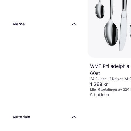
Merke
WMF Philadelphia 
60st
24 Skjeer, 12 Kniver, 24 G
oppvaskmaskin, Rustfritt s
1 269 kr
stål
Eller 6 betalinger av 224
9 butikker
Materiale