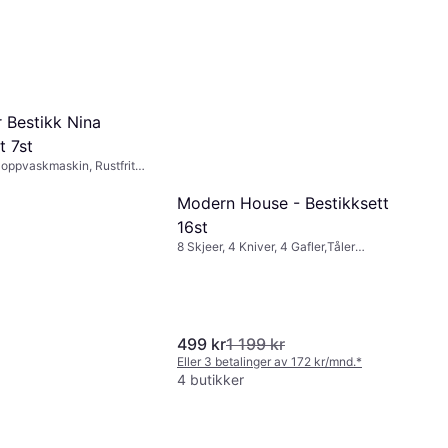
 Bestikk Nina
t 7st
 oppvaskmaskin, Rustfritt
stål
Modern House - Bestikksett
16st
8 Skjeer, 4 Kniver, 4 Gafler,Tåler
oppvaskmaskin, Rustfritt stål, Materiale
(håndtak): Plast, Brun
499 kr
1 199 kr
Eller 3 betalinger av 172 kr/mnd.
*
4 butikker