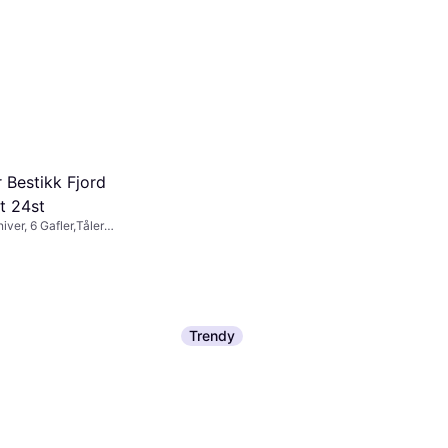
maskin, Håndvask, Tre,
Brun, Hvit
 Bestikk Fjord
t 24st
iver, 6 Gafler,Tåler
 Rustfritt stål, Rustfritt
aida Groovy Kakespade
23cm
Tåler oppvaskmaskin, Rustfritt stål, Sølv
35 kr
Trendy
6 butikker