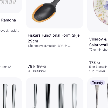
k Ramona
 oppvaskmaskin,
Fiskars Functional Form Skje
Villeroy &
29cm
Salatbest
Tåler oppvaskmaskin, BPA-fri,
Tåler mikrobø
Hengehull, Silikon, Plast, Svart
oppvaskmaskin
Hvit
173 kr
79 kr
89 kr
 kr/mnd.
*
Eller 3 betali
9+ butikker
5 butikker
Trendy