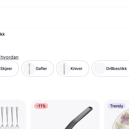
ikk
etoder
Handle og sammenlign priser
Shopping og belønninger
Bankvirksomhet
Mobil
Mer 
Foto & Video
Kontor
toder
Tilbud
Cashback
Klarnakortet
Gaming & Underholdning
Reise-eSIM
Hva e
g.com
Skjønnhet & Helse
Utforsk butikker
Klarna Saldo
Mobil & Wearables
r
et
Klær & Accessories
Medlemskap
Barn & Familie
 hvordan
30 dager
o
Leker & Hobby
Inviter en venn
Kjøretøy & Mobilitet
ian
Hjem & Interiør
Hage & Utemiljø
Skjeer
Gafler
Kniver
Grillbestikk
Lyd & Bilde
Kjøkkenapparater
Sport & Fritid
Hvitevarer
Data
Bøker, Filmer & Musikk
ikt
Bygg & Oppussing
Alle ka
-11%
Trendy