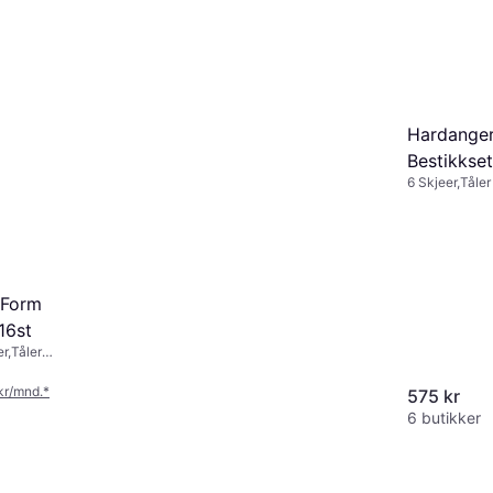
Hardanger
Bestikkset
6 Skjeer,Tåler
stål, Rustfritt 
 Form
16st
er,Tåler
stål, Sølv
 kr/mnd.
*
575 kr
6 butikker