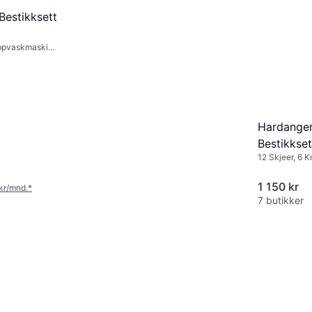
30cm
Bestikksett
Tåler oppvask
Natur, Beige, 
239 kr
8 butikker
 oppvaskmaskin,
håndtak): Tre,
Hardanger
Bestikkset
12 Skjeer, 6 Kn
oppvaskmaskin,
stål
1 150 kr
 kr/mnd.
*
7 butikker