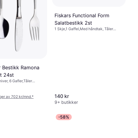
Fiskars Functional Form
Salatbestikk 2st
1 Skje,1 Gaffel,Med håndtak, Tåler
oppvaskmaskin, Rustfritt stål, Materiale
(håndtak): Plast, Rustfritt stål,
Transparent, Grønn, Sølv
 Bestikk Ramona
t 24st
iver, 6 Gafler,Tåler
 Rustfritt stål, Rustfritt
140 kr
nger av 702 kr/mnd.
*
9+ butikker
-58%