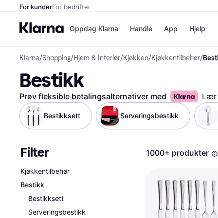
For kunder
For bedrifter
Oppdag Klarna
Handle
App
Hjelp
Klarna
/
Shopping
/
Hjem & Interiør
/
Kjøkken
/
Kjøkkentilbehør
/
Best
Betalingsm
Butikker
Bestikk
Betalingsme
Elkjøp
Betal nå
Bookin
Betal i 3 dele
Farmasi
Prøv fleksible betalingsalternativer med
Lær
Betal innen 
kicks.n
Finansiering
Norweg
Bestikksett
Serveringsbestikk
Vipps
Filter
Butikkovers
1000+ produkter
Kjøkkentilbehør
Bestikk
Bestikksett
Serveringsbestikk