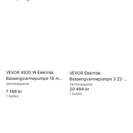
VEVOR 4920 W Elektrisk
VEVOR Elektrisk
Bassengvarmepumpe 18 m³
Bassengvarmepumpe 3.22-
Varmeapparat
COP 5 29
Varmeapparat
15.25 kW AC220-240 V 50
20 494 kr
Hz
7 166 kr
1 butikk
1 butikk