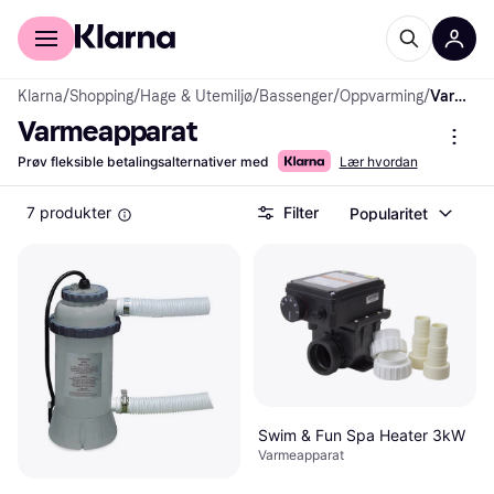
For kunder
For bedrifter
Klarna
/
Shopping
/
Hage & Utemiljø
/
Bassenger
/
Oppvarming
/
Varmeapparat
Varmeapparat
Prøv fleksible betalingsalternativer med
Lær hvordan
7 produkter
Filter
Popularitet
Swim & Fun Spa Heater 3kW
Varmeapparat