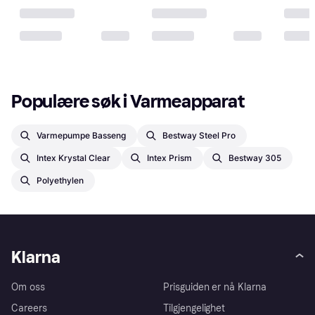
Populære søk i Varmeapparat
Varmepumpe Basseng
Bestway Steel Pro
Intex Krystal Clear
Intex Prism
Bestway 305
Polyethylen
Klarna
Om oss
Prisguiden er nå Klarna
Careers
Tilgjengelighet