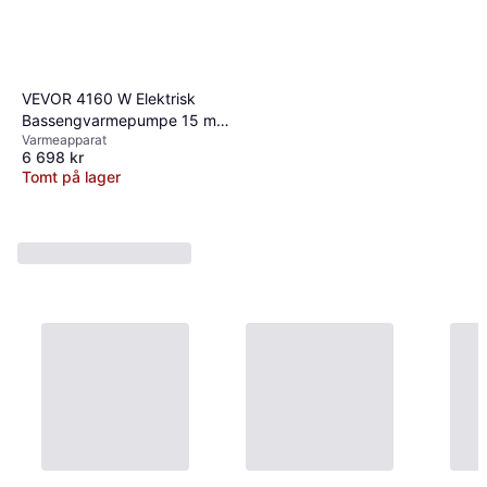
VEVOR 4160 W Elektrisk
Bassengvarmepumpe 15 m³
Varmeapparat
COP 5 14
6 698 kr
Tomt på lager