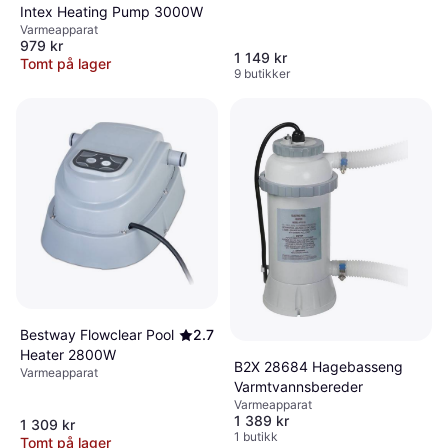
Intex Heating Pump 3000W
Varmeapparat
979 kr
1 149 kr
Tomt på lager
9 butikker
Bestway Flowclear Pool
2.7
Heater 2800W
B2X 28684 Hagebasseng
Varmeapparat
Varmtvannsbereder
Varmeapparat
1 389 kr
1 309 kr
1 butikk
Tomt på lager