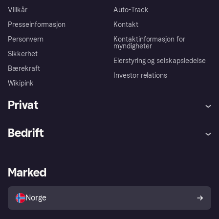
Villkår
Auto-Track
Presseinformasjon
Kontakt
Personvern
Kontaktinformasjon for
myndigheter
Sikkerhet
Eierstyring og selskapsledelse
Bærekraft
Investor relations
Wikipink
Privat
Hjelp
Kjøperbeskyttelse
Bedrift
Logg inn
Klager
Butikksupport
Developers portal
Klarna-appen
Kredittavtale
Merchant portal
Driftsstatus
Marked
Utforsk butikker
Personverninnstillinger
Selg med Klarna
Plattformer og partnere
Norge