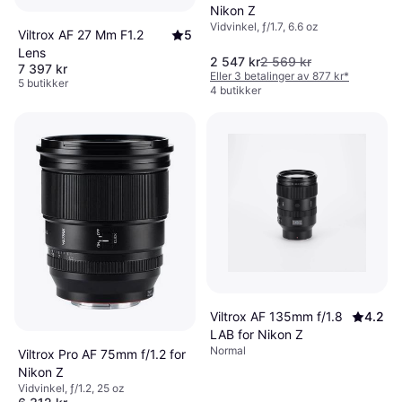
Nikon Z
Vidvinkel, ƒ/1.7, 6.6 oz
Viltrox AF 27 Mm F1.2
5
Lens
2 547 kr
2 569 kr
7 397 kr
Eller 3 betalinger av 877 kr
*
5 butikker
4 butikker
Viltrox AF 135mm f/1.8
4.2
LAB for Nikon Z
Normal
Viltrox Pro AF 75mm f/1.2 for
Nikon Z
Vidvinkel, ƒ/1.2, 25 oz