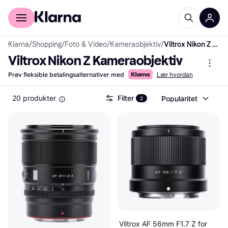
For kunder
For bedrifter
Klarna
/
Shopping
/
Foto & Video
/
Kameraobjektiv
/
Viltrox Nikon Z Kameraobjektiv
Viltrox Nikon Z Kameraobjektiv
Prøv fleksible betalingsalternativer med
Lær hvordan
20 produkter
Filter
Popularitet
2
Viltrox AF 56mm F1.7 Z for