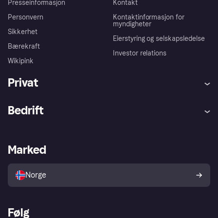
Presseinformasjon
Kontakt
Personvern
Kontaktinformasjon for
myndigheter
Sikkerhet
Eierstyring og selskapsledelse
Bærekraft
Investor relations
Wikipink
Privat
Hjelp
Kjøperbeskyttelse
Bedrift
Logg inn
Klager
Butikksupport
Developers portal
Klarna-appen
Kredittavtale
Merchant portal
Driftsstatus
Marked
Utforsk butikker
Personverninnstillinger
Selg med Klarna
Plattformer og partnere
Norge
Følg