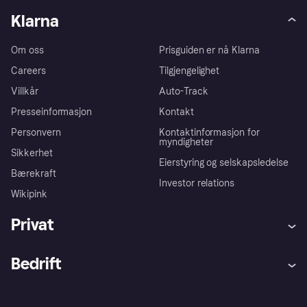
Klarna
Om oss
Prisguiden er nå Klarna
Careers
Tilgjengelighet
Villkår
Auto-Track
Presseinformasjon
Kontakt
Personvern
Kontaktinformasjon for
myndigheter
Sikkerhet
Eierstyring og selskapsledelse
Bærekraft
Investor relations
Wikipink
Privat
Hjelp
Kjøperbeskyttelse
Bedrift
Logg inn
Klager
Butikksupport
Developers portal
Klarna-appen
Kredittavtale