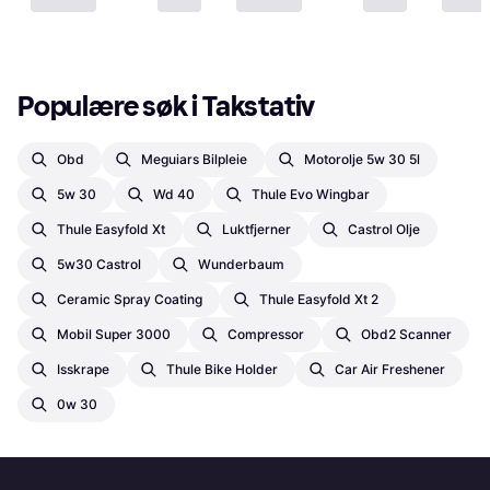
Populære søk i Takstativ
Obd
Meguiars Bilpleie
Motorolje 5w 30 5l
5w 30
Wd 40
Thule Evo Wingbar
Thule Easyfold Xt
Luktfjerner
Castrol Olje
5w30 Castrol
Wunderbaum
Ceramic Spray Coating
Thule Easyfold Xt 2
Mobil Super 3000
Compressor
Obd2 Scanner
Isskrape
Thule Bike Holder
Car Air Freshener
0w 30