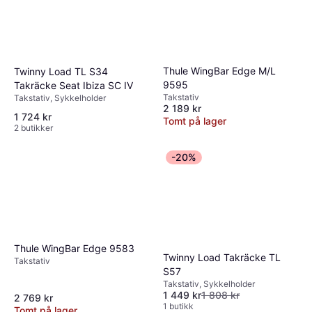
Thule WingBar Edge M/L
Twinny Load TL S34
9595
Takräcke Seat Ibiza SC IV
Takstativ
Takstativ, Sykkelholder
2 189 kr
1 724 kr
Tomt på lager
2 butikker
-20%
Thule WingBar Edge 9583
Twinny Load Takräcke TL
Takstativ
S57
Takstativ, Sykkelholder
1 449 kr
1 808 kr
2 769 kr
1 butikk
Tomt på lager