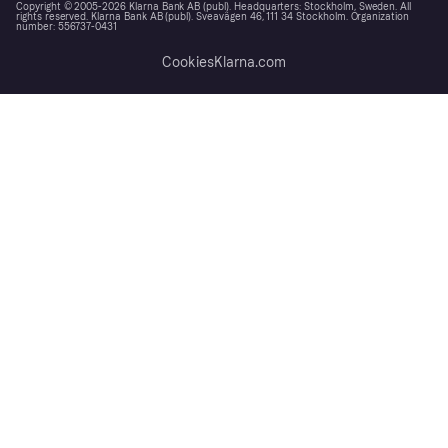
Copyright © 2005-2026 Klarna Bank AB (publ). Headquarters: Stockholm, Sweden. All
rights reserved. Klarna Bank AB (publ). Sveavägen 46, 111 34 Stockholm. Organization
number: 556737-0431
Cookies
Klarna.com