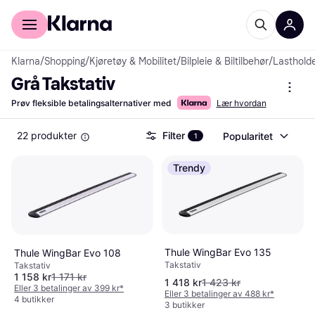
For kunder
For bedrifter
Klarna
/
Shopping
/
Kjøretøy & Mobilitet
/
Bilpleie & Biltilbehør
/
Lasthold
Grå Takstativ
Prøv fleksible betalingsalternativer med
Lær hvordan
22 produkter
Filter
Popularitet
1
Trendy
Thule WingBar Evo 135
Thule WingBar Evo 108
Takstativ
Takstativ
1 158 kr
1 171 kr
1 418 kr
1 423 kr
Eller 3 betalinger av 399 kr
*
Eller 3 betalinger av 488 kr
*
4 butikker
3 butikker