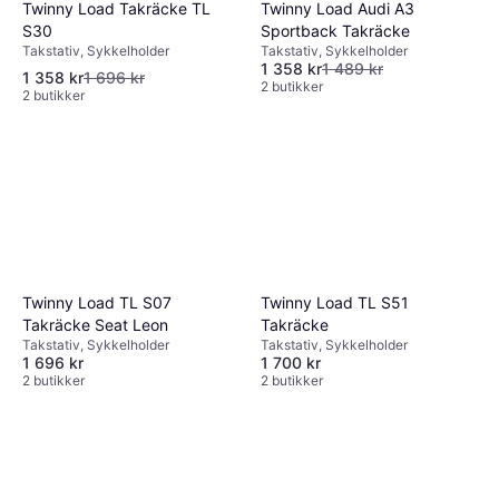
Twinny Load Takräcke TL
Twinny Load Audi A3
S30
Sportback Takräcke
Takstativ, Sykkelholder
Takstativ, Sykkelholder
1 358 kr
1 489 kr
1 358 kr
1 696 kr
2 butikker
2 butikker
Twinny Load TL S07
Twinny Load TL S51
Takräcke Seat Leon
Takräcke
Takstativ, Sykkelholder
Takstativ, Sykkelholder
1 696 kr
1 700 kr
2 butikker
2 butikker