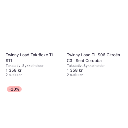
Twinny Load Takräcke TL
Twinny Load TL S06 Citroën
S11
C3 I Seat Cordoba
Takstativ, Sykkelholder
Takstativ, Sykkelholder
1 358 kr
1 358 kr
2 butikker
2 butikker
-20%