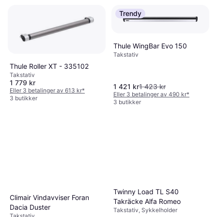
Trendy
Thule WingBar Evo 150
Takstativ
Thule Roller XT - 335102
Takstativ
1 779 kr
1 421 kr
1 423 kr
Eller 3 betalinger av 613 kr
*
Eller 3 betalinger av 490 kr
*
3 butikker
3 butikker
Twinny Load TL S40
Climair Vindavviser Foran
Takräcke Alfa Romeo
Dacia Duster
Takstativ, Sykkelholder
Takstativ