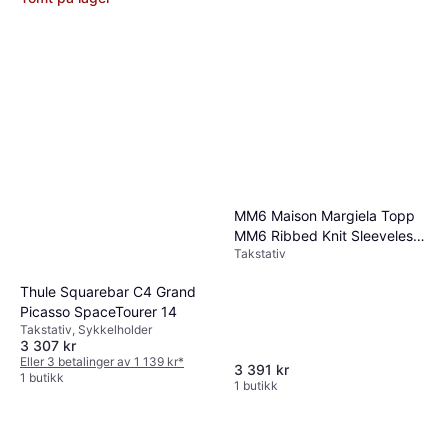
MM6 Maison Margiela Topp
MM6 Ribbed Knit Sleeveless
Takstativ
Top Grey XS
Thule Squarebar C4 Grand
Picasso SpaceTourer 14
Takstativ, Sykkelholder
3 307 kr
Eller 3 betalinger av 1 139 kr
*
3 391 kr
1 butikk
1 butikk