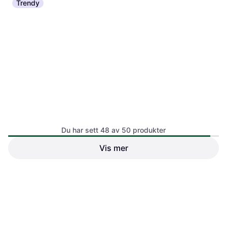
Trendy
Metzeler ME888 Marathon
Du har sett 48 av 50 produkter
Ultra 200/55 R17 78V M/C TL
Vis mer
Pirelli Diablo Supercorsa V4
200/60 ZR17 TL 80W Rear
3 383 kr
3 406 kr
3 butikker
3 butikker
1
2