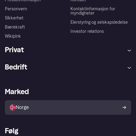
Personvern
Kontaktinformasjon for
myndigheter
Sikkerhet
Eierstyring og selskapsledelse
Bærekraft
Investor relations
Wikipink
Privat
Hjelp
Kjøperbeskyttelse
Bedrift
Logg inn
Klager
Butikksupport
Developers portal
Klarna-appen
Kredittavtale
Merchant portal
Driftsstatus
Marked
Utforsk butikker
Personverninnstillinger
Selg med Klarna
Plattformer og partnere
Norge
Følg