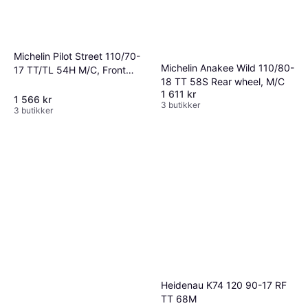
Michelin Pilot Street 110/70-
Michelin Anakee Wild 110/80-
17 TT/TL 54H M/C, Front
18 TT 58S Rear wheel, M/C
wheel
1 611 kr
1 566 kr
3 butikker
3 butikker
Heidenau K74 120 90-17 RF
TT 68M