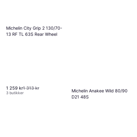
Michelin City Grip 2 130/70-
13 RF TL 63S Rear Wheel
1 259 kr
1 313 kr
Michelin Anakee Wild 80/90
3 butikker
D21 48S
1 404 kr
1 407 kr
3 butikker