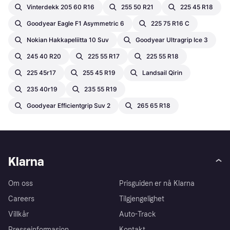
Vinterdekk 205 60 R16
255 50 R21
225 45 R18
Goodyear Eagle F1 Asymmetric 6
225 75 R16 C
Nokian Hakkapeliitta 10 Suv
Goodyear Ultragrip Ice 3
245 40 R20
225 55 R17
225 55 R18
225 45r17
255 45 R19
Landsail Qirin
235 40r19
235 55 R19
Goodyear Efficientgrip Suv 2
265 65 R18
Klarna
Om oss
Prisguiden er nå Klarna
Careers
Tilgjengelighet
Villkår
Auto-Track
Presseinformasjon
Kontakt