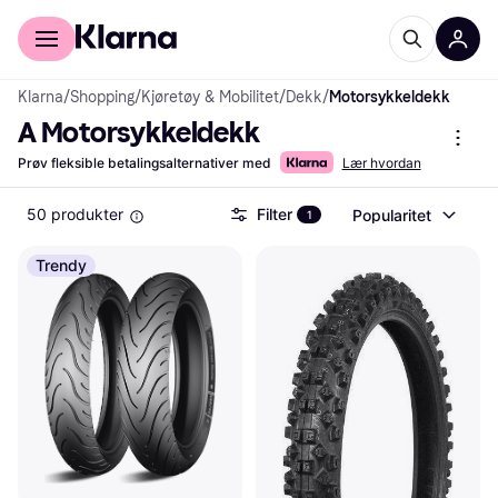
For kunder
For bedrifter
Klarna
/
Shopping
/
Kjøretøy & Mobilitet
/
Dekk
/
Motorsykkeldekk
A Motorsykkeldekk
Prøv fleksible betalingsalternativer med
Lær hvordan
50 produkter
Filter
Popularitet
1
Trendy