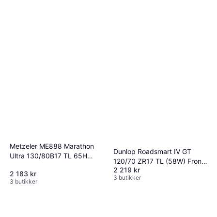
Metzeler ME888 Marathon
Dunlop Roadsmart IV GT
Ultra 130/80B17 TL 65H
120/70 ZR17 TL (58W) Front
Front Wheel
2 219 kr
wheel
2 183 kr
3 butikker
3 butikker