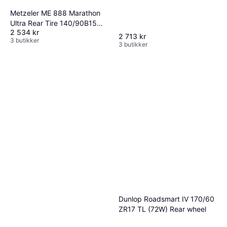
Metzeler ME 888 Marathon
Ultra Rear Tire 140/90B15
2 534 kr
2408700
2 713 kr
3 butikker
3 butikker
Dunlop Roadsmart IV 170/60
ZR17 TL (72W) Rear wheel