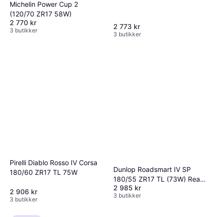
Michelin Power Cup 2
(120/70 ZR17 58W)
2 770 kr
2 773 kr
3 butikker
3 butikker
Pirelli Diablo Rosso IV Corsa
Dunlop Roadsmart IV SP
180/60 ZR17 TL 75W
180/55 ZR17 TL (73W) Rear
2 985 kr
wheel
2 906 kr
3 butikker
3 butikker