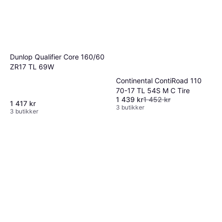
Dunlop Qualifier Core 160/60
ZR17 TL 69W
Continental ContiRoad 110
70-17 TL 54S M C Tire
1 439 kr
1 452 kr
1 417 kr
3 butikker
3 butikker