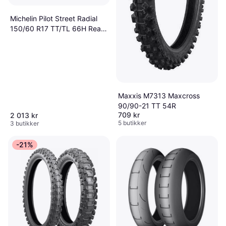
Michelin Pilot Street Radial
150/60 R17 TT/TL 66H Rear
wheel
Maxxis M7313 Maxcross
90/90-21 TT 54R
709 kr
2 013 kr
5 butikker
3 butikker
-21%