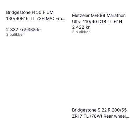
Bridgestone H 50 F UM
Metzeler ME888 Marathon
130/90B16 TL 73H M/C Front
Ultra 110/90 D18 TL 61H
wheel
2 422 kr
2 337 kr
2 338 kr
3 butikker
3 butikker
Bridgestone S 22 R 200/55
ZR17 TL (78W) Rear wheel,
M/C