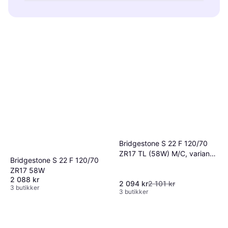
værforhold og din motorsykkelmodell. Sjekk
Motorsykkeldekk bør byttes når
også produsentens anbefalinger for best
mønsterdybden er lav eller dekket viser tegn
mulig tilpasning.
på slitasje. Regelmessig inspeksjon kan
forhindre uventede problemer. Følg
produsentens retningslinjer for levetid og
vedlikehold.
Bridgestone S 22 F 120/70
ZR17 TL (58W) M/C, variant
Bridgestone S 22 F 120/70
G, Front wheel
ZR17 58W
2 088 kr
2 094 kr
2 101 kr
3 butikker
3 butikker