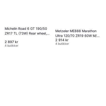
Michelin Road 6 GT 190/50
Metzeler ME888 Marathon
ZR17 TL (73W) Rear wheel,
Ultra 120/70 ZR19 60W M/C
M/C, variant GT
2 914 kr
TL
2 897 kr
4 butikker
4 butikker