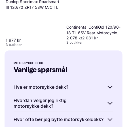
Dunlop Sportmax Roadsmart
III 120/70 ZR17 58W M/C TL
Continental ContiGo! 120/90-
18 TL 65V Rear Motorcycle
2 078 kr
2 081 kr
Tire
1 977 kr
3 butikker
3 butikker
MOTORSYKKELDEKK
Vanlige spørsmål
Hva er motorsykkeldekk?
Motorsykkeldekk er spesialdekk designet for
Hvordan velger jeg riktig
motorsykkeldekk?
motorsykler. De gir grep, stabilitet og komfort
under kjøring. Når du velger motorsykkeldekk,
Riktig motorsykkeldekk avhenger av kjørestil
Hvor ofte bør jeg bytte motorsykkeldekk?
vurder dekkmønster, materiale og størrelse
og terreng. Tenk på dekkets slitebane,
for å sikre optimal ytelse og sikkerhet.