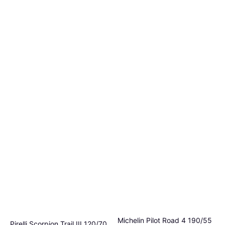
Michelin Pilot Road 4 190/55
Pirelli Scorpion Trail III 120/70