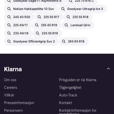
Goodyear Eagle F1 Asymmetric 6
225 75 R16 C
Nokian Hakkapeliitta 10 Suv
Goodyear Ultragrip Ice 3
245 40 R20
225 55 R17
225 55 R18
225 45r17
255 45 R19
Landsail Qirin
235 40r19
235 55 R19
Goodyear Efficientgrip Suv 2
265 65 R18
Klarna
Om oss
Prisguiden er nå Klarna
Careers
Tilgjengelighet
Villkår
Auto-Track
Presseinformasjon
Kontakt
Personvern
Kontaktinformasjon for