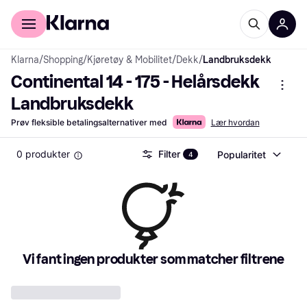
For kunder
For bedrifter
Klarna
/
Shopping
/
Kjøretøy & Mobilitet
/
Dekk
/
Landbruksdekk
Continental 14 - 175 - Helårsdekk 
Landbruksdekk
Prøv fleksible betalingsalternativer med
Lær hvordan
0 produkter
Filter
Popularitet
4
Vi fant ingen produkter som matcher filtrene