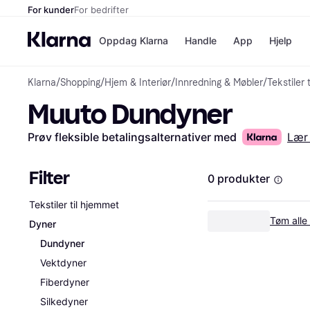
For kunder
For bedrifter
Oppdag Klarna
Handle
App
Hjelp
Klarna
/
Shopping
/
Hjem & Interiør
/
Innredning & Møbler
/
Tekstiler 
Betalingsm
Butikker
Muuto Dundyner
Betalingsme
Elkjøp
Betal nå
Bookin
Betal i 3 dele
Farmasi
Prøv fleksible betalingsalternativer med
Lær
Betal innen 
kicks.n
Finansiering
Norweg
Vipps
Filter
0 produkter
Tekstiler til hjemmet
Butikkovers
Tøm alle f
Dyner
Dundyner
Vektdyner
Fiberdyner
Silkedyner