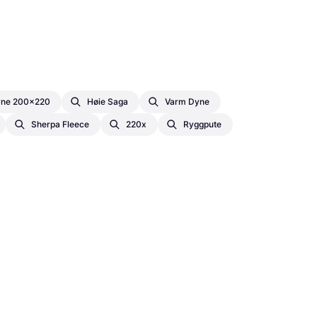
ne 200x220
Høie Saga
Varm Dyne
Sherpa Fleece
220x
Ryggpute