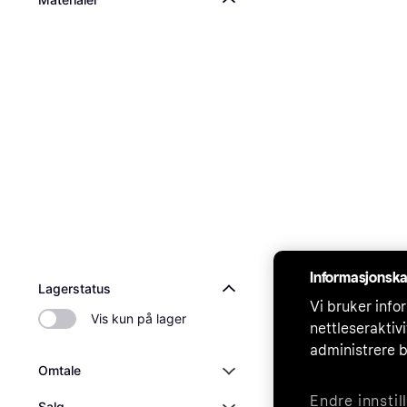
Informasjonska
Lagerstatus
Vi bruker infor
Vis kun på lager
nettleseraktiv
administrere b
Omtale
Endre innstil
Salg