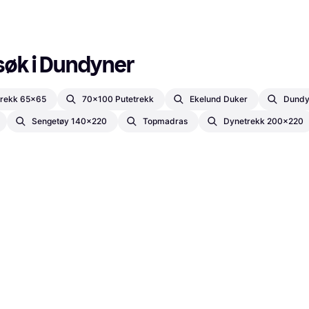
søk i Dundyner
trekk 65x65
70x100 Putetrekk
Ekelund Duker
Dundy
Sengetøy 140x220
Topmadras
Dynetrekk 200x220