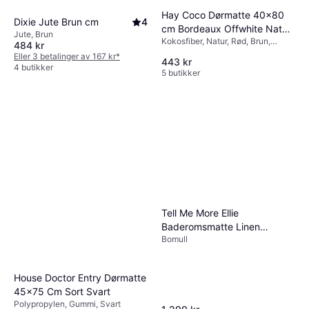
Hay Coco Dørmatte 40x80
Dixie Jute Brun cm
4
cm Bordeaux Offwhite Natur,
Jute, Brun
Kokosfiber, Natur, Rød, Brun,
Rød, Brun, Multifarget
484 kr
Multifarget
Eller 3 betalinger av 167 kr
*
443 kr
4 butikker
5 butikker
Tell Me More Ellie
Baderomsmatte Linen
Bomull
60x100 Beige
House Doctor Entry Dørmatte
45x75 Cm Sort Svart
Polypropylen, Gummi, Svart