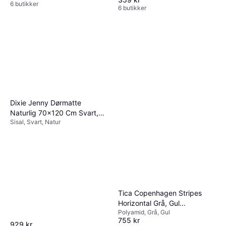
6 butikker
6 butikker
Dixie Jenny Dørmatte
Naturlig 70x120 Cm Svart,
Sisal, Svart, Natur
Natur 70 x 120cm
Tica Copenhagen Stripes
Horizontal Grå, Gul
Polyamid, Grå, Gul
67x120cm
755 kr
929 kr