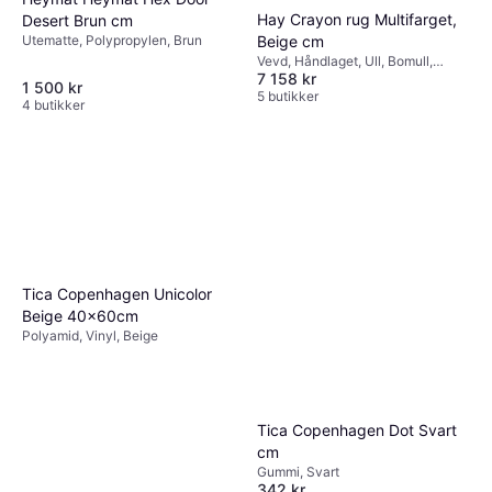
Hay Crayon rug Multifarget,
Desert Brun cm
Beige cm
Utematte, Polypropylen, Brun
Vevd, Håndlaget, Ull, Bomull,
7 158 kr
Viskose, Multifarget, Beige
1 500 kr
5 butikker
4 butikker
Tica Copenhagen Unicolor
Beige 40x60cm
Polyamid, Vinyl, Beige
Tica Copenhagen Dot Svart
cm
Gummi, Svart
342 kr