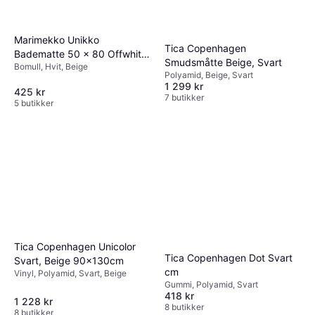
Marimekko Unikko
Tica Copenhagen
Badematte 50 x 80 Offwhite
Smudsmåtte Beige, Svart
Bomull, Hvit, Beige
Hvit, Beige cm
Polyamid, Beige, Svart
1 299 kr
425 kr
7 butikker
5 butikker
Tica Copenhagen Unicolor
Tica Copenhagen Dot Svart
Svart, Beige 90x130cm
cm
Vinyl, Polyamid, Svart, Beige
Gummi, Polyamid, Svart
418 kr
1 228 kr
8 butikker
8 butikker