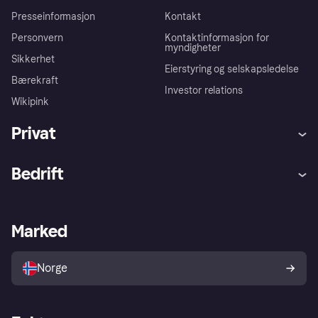
Presseinformasjon
Kontakt
Personvern
Kontaktinformasjon for
myndigheter
Sikkerhet
Eierstyring og selskapsledelse
Bærekraft
Investor relations
Wikipink
Privat
Hjelp
Kjøperbeskyttelse
Bedrift
Logg inn
Klager
Butikksupport
Developers portal
Klarna-appen
Kredittavtale
Merchant portal
Driftsstatus
Marked
Utforsk butikker
Personverninnstillinger
Selg med Klarna
Plattformer og partnere
Norge