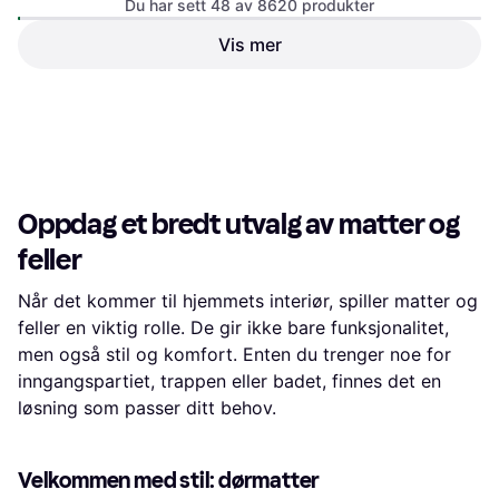
Du har sett 48 av 8620 produkter
Vis mer
Haymat 62011 Beige
60x90cm
Plast, Beige
2 300 kr
689 kr
6 butikker
7 butikker
1
2
3
...
92
...
180
Oppdag et bredt utvalg av matter og
feller
Når det kommer til hjemmets interiør, spiller matter og
feller en viktig rolle. De gir ikke bare funksjonalitet,
men også stil og komfort. Enten du trenger noe for
inngangspartiet, trappen eller badet, finnes det en
løsning som passer ditt behov.
Velkommen med stil: dørmatter