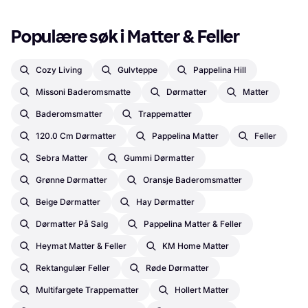
Populære søk i Matter & Feller
Cozy Living
Gulvteppe
Pappelina Hill
Missoni Baderomsmatte
Dørmatter
Matter
Baderomsmatter
Trappematter
120.0 Cm Dørmatter
Pappelina Matter
Feller
Sebra Matter
Gummi Dørmatter
Grønne Dørmatter
Oransje Baderomsmatter
Beige Dørmatter
Hay Dørmatter
Dørmatter På Salg
Pappelina Matter & Feller
Heymat Matter & Feller
KM Home Matter
Rektangulær Feller
Røde Dørmatter
Multifargete Trappematter
Hollert Matter