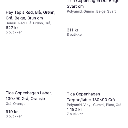
Tica Copenhagen Dot Beige,
Svart cm
Polyamid, Gummi, Beige, Svart
Hay Tapis Rød, Blå, Grønn,
Grå, Beige, Brun cm
Bomull, Rød, Blå, Grønn, Grå,
627 kr
Beige, Brun
311 kr
5 butikker
8 butikker
Tica Copenhagen Løber,
Tica Copenhagen
130x90 Grå, Oransje
Tæppe/løber 130x90 Grå
Grå, Oransje
Polyamid, Vinyl, Gummi, Plast, Grå
1 192 kr
919 kr
7 butikker
6 butikker