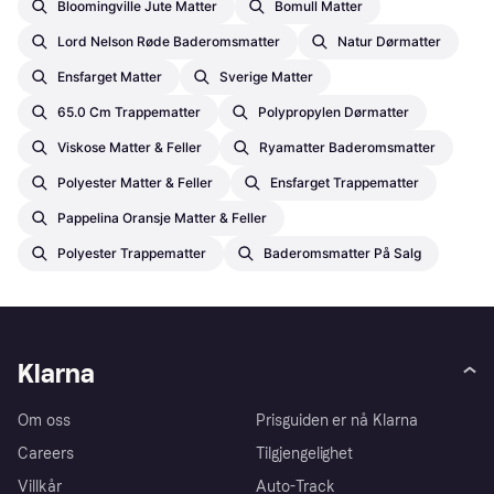
Bloomingville Jute Matter
Bomull Matter
Lord Nelson Røde Baderomsmatter
Natur Dørmatter
Ensfarget Matter
Sverige Matter
65.0 Cm Trappematter
Polypropylen Dørmatter
Viskose Matter & Feller
Ryamatter Baderomsmatter
Polyester Matter & Feller
Ensfarget Trappematter
Pappelina Oransje Matter & Feller
Polyester Trappematter
Baderomsmatter På Salg
Klarna
Om oss
Prisguiden er nå Klarna
Careers
Tilgjengelighet
Villkår
Auto-Track