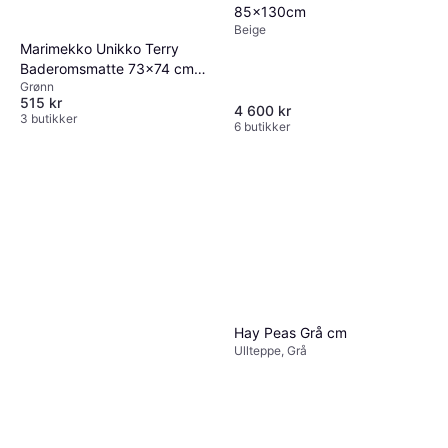
85x130cm
Beige
Marimekko Unikko Terry
Baderomsmatte 73x74 cm
Grønn
Grønn Grønn
515 kr
4 600 kr
3 butikker
6 butikker
Hay Peas Grå cm
Ullteppe, Grå