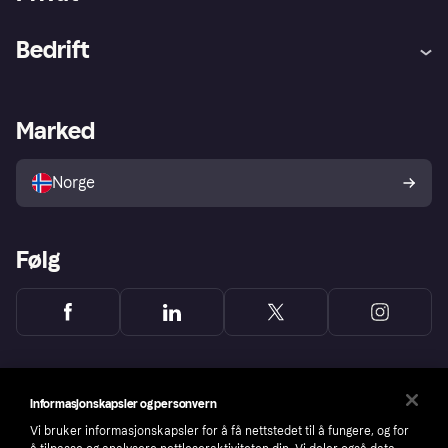
Hjelp
Kjøperbeskyttelse
Bedrift
Logg inn
Klager
Butikksupport
Developers portal
Klarna-appen
Kredittavtale
Merchant portal
Driftsstatus
Marked
Utforsk butikker
Personverninnstillinger
Selg med Klarna
Plattformer og partnere
Norge
Følg
Informasjonskapsler og personvern
Vi bruker informasjonskapsler for å få nettstedet til å fungere, og for