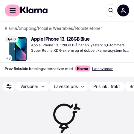
For kunder
For bedrifter
Klarna
/
Shopping
/
Mobil & Wearables
/
Mobiltelefoner
Apple iPhone 13, 128GB Blue
4,6
Apple iPhone 13, 128GB Blå har en lyssterk 6,1-tommers 
Super Retina XDR-skjerm og et dobbelt kamerasystem for 
bilder og videoer av høy kvalitet. Egnet for daglig bruk.
+
3
Prøv fleksible betalingsalternativer med
Lær hvordan
Versjoner
Laveste pris
Pris inkl. frakt
Br