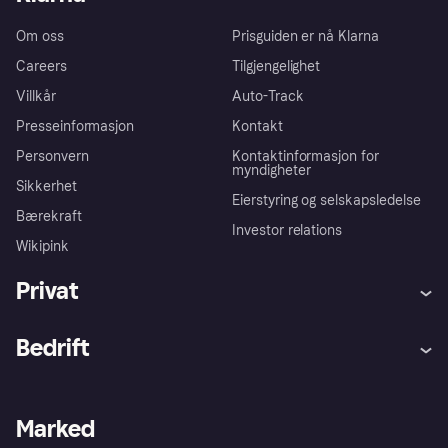
Om oss
Prisguiden er nå Klarna
Careers
Tilgjengelighet
Villkår
Auto-Track
Presseinformasjon
Kontakt
Personvern
Kontaktinformasjon for
myndigheter
Sikkerhet
Eierstyring og selskapsledelse
Bærekraft
Investor relations
Wikipink
Privat
Hjelp
Kjøperbeskyttelse
Bedrift
Logg inn
Klager
Butikksupport
Developers portal
Klarna-appen
Kredittavtale
Merchant portal
Driftsstatus
Marked
Utforsk butikker
Personverninnstillinger