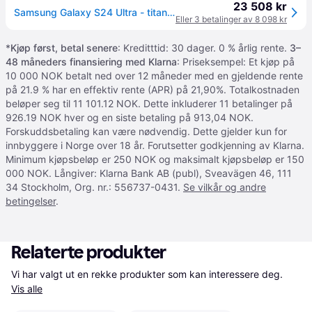
23 508 kr
Samsung Galaxy S24 Ultra - titansvart - 5G smarttelefon - 512 GB - GSM (SM-S928BZKHEUB)
Eller 3 betalinger av 8 098 kr
*
Kjøp først, betal senere
: Kreditttid: 30 dager. 0 % årlig rente.
3–
48 måneders finansiering med Klarna
: Priseksempel: Et kjøp på
10 000 NOK betalt ned over 12 måneder med en gjeldende rente
på 21.9 % har en effektiv rente (APR) på 21,90%. Totalkostnaden
beløper seg til 11 101.12 NOK. Dette inkluderer 11 betalinger på
926.19 NOK hver og en siste betaling på 913,04 NOK.
Forskuddsbetaling kan være nødvendig. Dette gjelder kun for
innbyggere i Norge over 18 år. Forutsetter godkjenning av Klarna.
Minimum kjøpsbeløp er 250 NOK og maksimalt kjøpsbeløp er 150
000 NOK. Långiver: Klarna Bank AB (publ), Sveavägen 46, 111
34 Stockholm, Org. nr.: 556737-0431.
Se vilkår og andre
betingelser
.
Relaterte produkter
Vi har valgt ut en rekke produkter som kan interessere deg. 
Vis alle