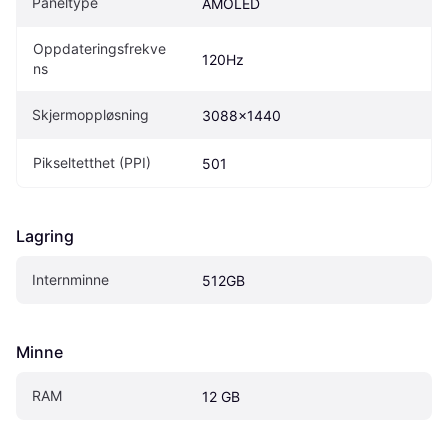
Paneltype
AMOLED
Oppdateringsfrekve
120Hz
ns
Skjermoppløsning
3088x1440
Pikseltetthet (PPI)
501
Lagring
Internminne
512GB
Minne
RAM
12 GB