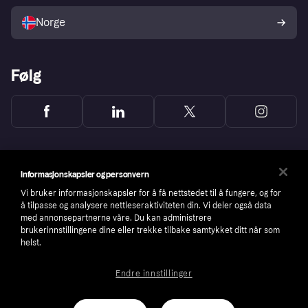
Selg med Klarna
Plattformer og partnere
Norge
Følg
Informasjonskapsler og personvern
Vi bruker informasjonskapsler for å få nettstedet til å fungere, og for
å tilpasse og analysere nettleseraktiviteten din. Vi deler også data
med annonsepartnerne våre. Du kan administrere
brukerinnstillingene dine eller trekke tilbake samtykket ditt når som
helst.
Endre innstillinger
Copyright © 2005-2026 Klarna Bank AB (publ). Headquarters: Stockholm, Sweden. All
rights reserved. Klarna Bank AB (publ). Sveavägen 46, 111 34 Stockholm. Organization
number: 556737-0431