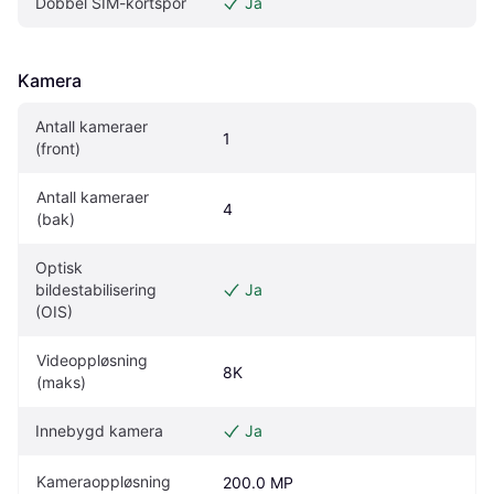
Dobbel SIM-kortspor
Ja
Kamera
Antall kameraer 
1
(front)
Antall kameraer 
4
(bak)
Optisk 
bildestabilisering 
Ja
(OIS)
Videoppløsning 
8K
(maks)
Innebygd kamera
Ja
Kameraoppløsning
200.0 MP