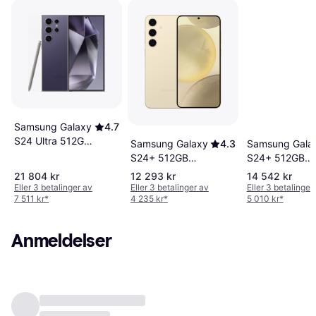
Samsung Galaxy
4.7
S24 Ultra 512GB
Samsung Galaxy
4.3
Samsung Gala
Titanium Violet
S24+ 512GB
S24+ 512GB
Amber Yellow
Cobalt Violet
21 804 kr
12 293 kr
14 542 kr
Eller 3 betalinger av
Eller 3 betalinger av
Eller 3 betalinger
7 511 kr
*
4 235 kr
*
5 010 kr
*
Anmeldelser