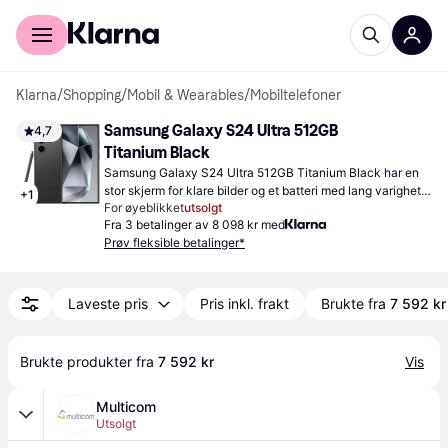
For kunder
For bedrifter
Klarna
/
Shopping
/
Mobil & Wearables
/
Mobiltelefoner
Samsung Galaxy S24 Ultra 512GB 
4,7
Titanium Black
Samsung Galaxy S24 Ultra 512GB Titanium Black har en 
stor skjerm for klare bilder og et batteri med lang varighet. 
+
1
For øyeblikket
utsolgt
Passer godt for deg som trenger mye lagringsplass.
Fra 3 betalinger av 8 098 kr med
Prøv fleksible betalinger*
Laveste pris
Pris inkl. frakt
Brukte fra
7 592 kr
Brukte produkter fra 
7 592 kr
Vis
Multicom
Utsolgt