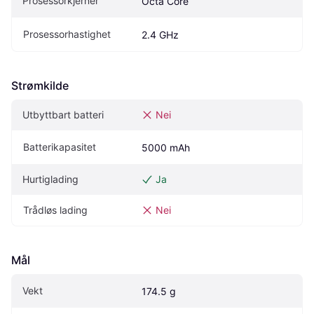
Prosessorkjerner
Octa Core
Prosessorhastighet
2.4 GHz
Strømkilde
Utbyttbart batteri
Nei
Batterikapasitet
5000 mAh
Hurtiglading
Ja
Trådløs lading
Nei
Mål
Vekt
174.5 g