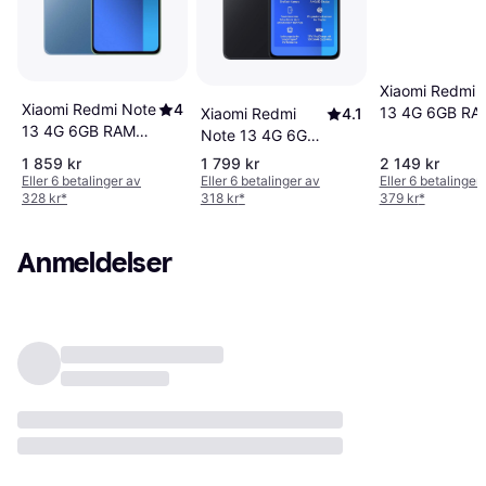
Xiaomi Redmi 
Xiaomi Redmi Note
4
13 4G 6GB RA
Xiaomi Redmi
4.1
13 4G 6GB RAM
128GB Mint Gr
Note 13 4G 6GB
128GB Ice Blue
RAM 128GB
1 859 kr
1 799 kr
2 149 kr
Midnight Black
Eller 6 betalinger av
Eller 6 betalinger av
Eller 6 betalinger
328 kr
*
318 kr
*
379 kr
*
Anmeldelser