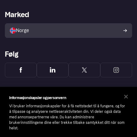
Butikksupport
Developers portal
Klarna-appen
Kredittavtale
Merchant portal
Driftsstatus
Marked
Utforsk butikker
Personverninnstillinger
Selg med Klarna
Plattformer og partnere
Norge
Følg
Informasjonskapsler og personvern
Vi bruker informasjonskapsler for å få nettstedet til å fungere, og for
å tilpasse og analysere nettleseraktiviteten din. Vi deler også data
med annonsepartnerne våre. Du kan administrere
brukerinnstillingene dine eller trekke tilbake samtykket ditt når som
helst.