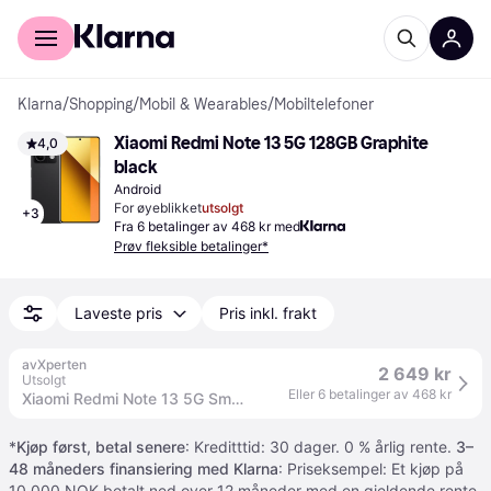
For kunder
For bedrifter
Klarna
/
Shopping
/
Mobil & Wearables
/
Mobiltelefoner
Xiaomi Redmi Note 13 5G 128GB Graphite 
4,0
black
Android
For øyeblikket
utsolgt
+
3
Fra 6 betalinger av 468 kr med
Prøv fleksible betalinger*
Laveste pris
Pris inkl. frakt
avXperten
2 649 kr
Utsolgt
Eller 6 betalinger av 468 kr
Xiaomi Redmi Note 13 5G Smarttelefon - 6,67", Dual SIM, USB-C, 6GB RAM, 128GB - Svart
*
Kjøp først, betal senere
: Kreditttid: 30 dager. 0 % årlig rente.
3–
48 måneders finansiering med Klarna
: Priseksempel: Et kjøp på
10 000 NOK betalt ned over 12 måneder med en gjeldende rente