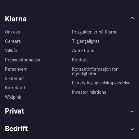
Klarna
Om oss
Prisguiden er nå Klarna
Careers
Tilgjengelighet
Villkår
Auto-Track
Presseinformasjon
Kontakt
Personvern
Kontaktinformasjon for
myndigheter
Sikkerhet
Eierstyring og selskapsledelse
Bærekraft
Investor relations
Wikipink
Privat
Hjelp
Kjøperbeskyttelse
Bedrift
Logg inn
Klager