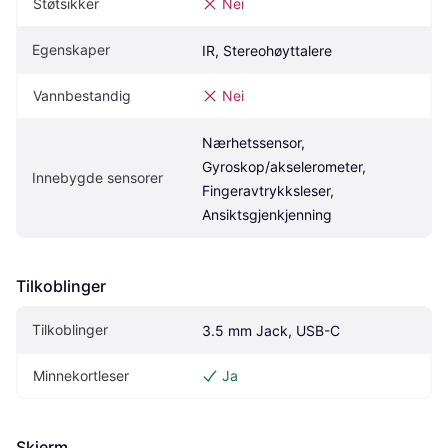
Støtsikker
Nei
Egenskaper
IR, Stereohøyttalere
Vannbestandig
Nei
Nærhetssensor, 
Gyroskop/akselerometer, 
Innebygde sensorer
Fingeravtrykksleser, 
Ansiktsgjenkjenning
Tilkoblinger
Tilkoblinger
3.5 mm Jack, USB-C
Minnekortleser
Ja
Skjerm