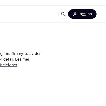
Logg inn
informasjon
utstyr
r Klarna?
jerm. Dra nytte av den 
 detalj.
Les mer
ltelefoner
tegorier