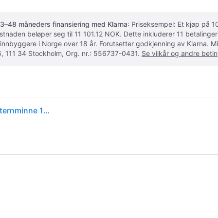
3–48 måneders finansiering med Klarna
: Priseksempel: Et kjøp på
ostnaden beløper seg til 11 101.12 NOK. Dette inkluderer 11 betalin
 innbyggere i Norge over 18 år. Forutsetter godkjenning av Klarna.
, 111 34 Stockholm, Org. nr.: 556737-0431.
Se vilkår og andre betin
Apple iPhone 16 - 5G smartphone - dobbelt-SIM / Internminne 128 GB - OLED display - 6.1 - 2556 x 1179 piksler - 2x bakkameraer 48 MP, 12 MP - front camera 12 MP - ultramarin