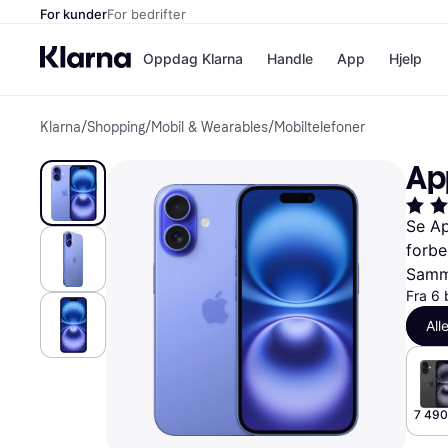
For kunder
For bedrifter
Oppdag Klarna
Handle
App
Hjelp
Klarna
/
Shopping
/
Mobil & Wearables
/
Mobiltelefoner
Betalingsm
Butikker
Betalingsme
Elkjøp
Ap
Betal nå
Bookin
Betal i 3 dele
Farmasi
Betal innen 
kicks.n
Se Ap
Finansiering
Norweg
forbe
Vipps
Samme
Fra 6 
Butikkovers
All
7 490