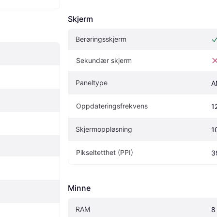
Skjerm
Berøringsskjerm
Sekundær skjerm
Paneltype
A
Oppdateringsfrekvens
1
Skjermoppløsning
1
Pikseltetthet (PPI)
3
Minne
RAM
8