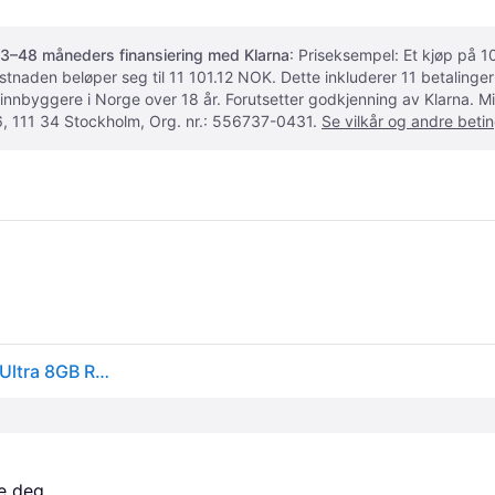
3–48 måneders finansiering med Klarna
: Priseksempel: Et kjøp på
ostnaden beløper seg til 11 101.12 NOK. Dette inkluderer 11 betalin
 innbyggere i Norge over 18 år. Forutsetter godkjenning av Klarna.
, 111 34 Stockholm, Org. nr.: 556737-0431.
Se vilkår og andre betin
HONOR 400 Lite 6.7 Inch MediaTek Dimensity 7025-Ultra 8GB RAM 256GB Storage Velvet Grey Mobile Phone (5109BRUX)
e deg. 