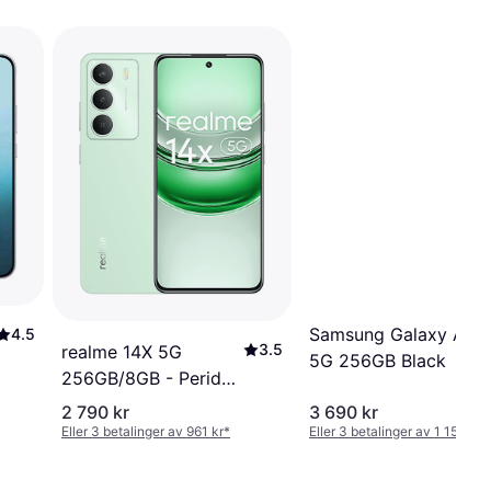
Samsung Galaxy A17
4.5
3.5
realme 14X 5G
5G 256GB Black
256GB/8GB - Peridot
Green
2 790 kr
3 690 kr
Eller 3 betalinger av 961 kr
*
Eller 3 betalinger av 1 154 kr
*