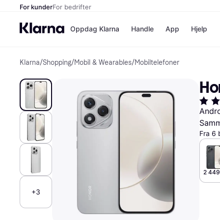
For kunder
For bedrifter
Oppdag Klarna
Handle
App
Hjelp
Klarna
/
Shopping
/
Mobil & Wearables
/
Mobiltelefoner
Betalingsm
Butikker
Betalingsme
Elkjøp
Ho
Betal nå
Bookin
Betal i 3 dele
Farmasi
Betal innen 
kicks.n
Andr
Finansiering
Norweg
Samme
Vipps
Fra 6 
Butikkovers
2 449
+3