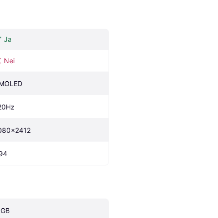
Ja
Nei
MOLED
20Hz
080x2412
94
 GB