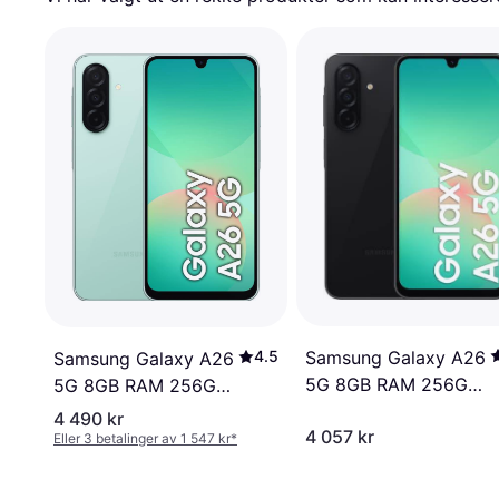
4.5
Samsung Galaxy A26
Samsung Galaxy A26
5G 8GB RAM 256GB
5G 8GB RAM 256GB
Awesome Black
Awesome Mint
4 490 kr
4 057 kr
Eller 3 betalinger av 1 547 kr
*