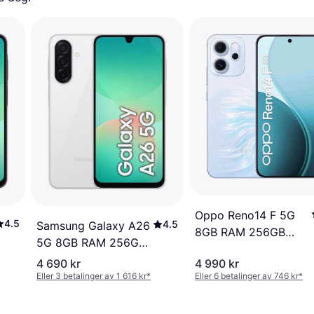
Oppo Reno14 F 5G
4.5
4.5
Samsung Galaxy A26
8GB RAM 256GB
5G 8GB RAM 256GB
Opal Blue
Awesome White
4 690 kr
4 990 kr
Eller 3 betalinger av 1 616 kr
*
Eller 6 betalinger av 746 kr
*