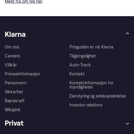
Meld fra om feil her
.
Klarna
Om oss
Prisguiden er nå Klarna
Careers
Tilgjengelighet
Villkår
Auto-Track
Presseinformasjon
Kontakt
Personvern
Kontaktinformasjon for
myndigheter
Sikkerhet
Eierstyring og selskapsledelse
Bærekraft
Investor relations
Wikipink
Privat