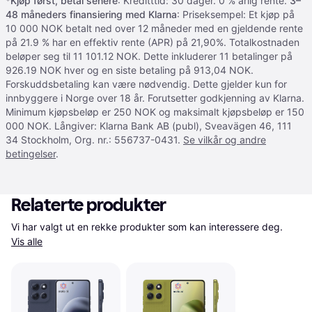
*
Kjøp først, betal senere
: Kreditttid: 30 dager. 0 % årlig rente.
3–
48 måneders finansiering med Klarna
: Priseksempel: Et kjøp på
10 000 NOK betalt ned over 12 måneder med en gjeldende rente
på 21.9 % har en effektiv rente (APR) på 21,90%. Totalkostnaden
beløper seg til 11 101.12 NOK. Dette inkluderer 11 betalinger på
926.19 NOK hver og en siste betaling på 913,04 NOK.
Forskuddsbetaling kan være nødvendig. Dette gjelder kun for
innbyggere i Norge over 18 år. Forutsetter godkjenning av Klarna.
Minimum kjøpsbeløp er 250 NOK og maksimalt kjøpsbeløp er 150
000 NOK. Långiver: Klarna Bank AB (publ), Sveavägen 46, 111
34 Stockholm, Org. nr.: 556737-0431.
Se vilkår og andre
betingelser
.
Relaterte produkter
Vi har valgt ut en rekke produkter som kan interessere deg. 
Vis alle