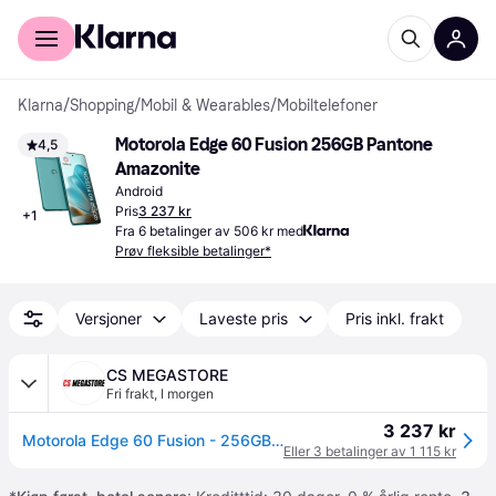
For kunder
For bedrifter
Klarna
/
Shopping
/
Mobil & Wearables
/
Mobiltelefoner
Motorola Edge 60 Fusion 256GB Pantone 
4,5
Amazonite
Android
Pris
3 237 kr
+
1
Fra 6 betalinger av 506 kr med
Prøv fleksible betalinger*
Versjoner
Laveste pris
Pris inkl. frakt
CS MEGASTORE
Fri frakt
,
I morgen
3 237 kr
Motorola Edge 60 Fusion - 256GB/8GB - Amazonit
Eller 3 betalinger av 1 115 kr