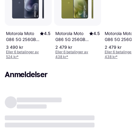
Motorola Moto
4.5
Motorola Moto
4.5
Motorola Moto
G86 5G 256GB
G86 5G 256GB
G86 5G 256G
Pantone
Pantone Golden
Pantone Cosm
3 490 kr
2 479 kr
2 479 kr
Spellbound
Cypress
Sky
Eller 6 betalinger av
Eller 6 betalinger av
Eller 6 betalinger
524 kr
*
438 kr
*
438 kr
*
Anmeldelser