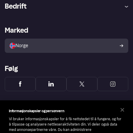
Hjelp
Kjøperbeskyttelse
Bedrift
Logg inn
Klager
Butikksupport
Developers portal
Klarna-appen
Kredittavtale
Merchant portal
Driftsstatus
Marked
Utforsk butikker
Personverninnstillinger
Selg med Klarna
Plattformer og partnere
Norge
Følg
Informasjonskapsler og personvern
Vi bruker informasjonskapsler for å få nettstedet til å fungere, og for
å tilpasse og analysere nettleseraktiviteten din. Vi deler også data
med annonsepartnerne våre. Du kan administrere