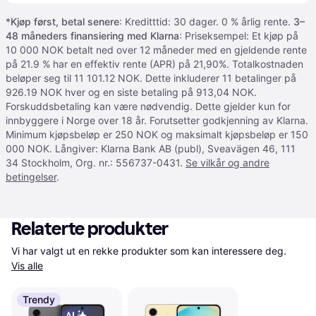
*
Kjøp først, betal senere
: Kreditttid: 30 dager. 0 % årlig rente.
3–
48 måneders finansiering med Klarna
: Priseksempel: Et kjøp på
10 000 NOK betalt ned over 12 måneder med en gjeldende rente
på 21.9 % har en effektiv rente (APR) på 21,90%. Totalkostnaden
beløper seg til 11 101.12 NOK. Dette inkluderer 11 betalinger på
926.19 NOK hver og en siste betaling på 913,04 NOK.
Forskuddsbetaling kan være nødvendig. Dette gjelder kun for
innbyggere i Norge over 18 år. Forutsetter godkjenning av Klarna.
Minimum kjøpsbeløp er 250 NOK og maksimalt kjøpsbeløp er 150
000 NOK. Långiver: Klarna Bank AB (publ), Sveavägen 46, 111
34 Stockholm, Org. nr.: 556737-0431.
Se vilkår og andre
betingelser
.
Relaterte produkter
Vi har valgt ut en rekke produkter som kan interessere deg. 
Vis alle
Trendy