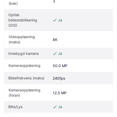
3
(bak)
Optisk 
bildestabilisering 
Ja
(OIS)
Videoppløsning 
8K
(maks)
Innebygd kamera
Ja
Kameraoppløsning
50.0 MP
Bildefrekvens (maks)
240fps
Kameraoppløsning 
12.0 MP
(foran)
Blits/Lys
Ja