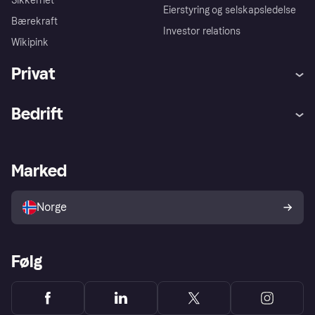
Sikkerhet
Eierstyring og selskapsledelse
Bærekraft
Investor relations
Wikipink
Privat
Hjelp
Kjøperbeskyttelse
Bedrift
Logg inn
Klager
Butikksupport
Developers portal
Klarna-appen
Kredittavtale
Merchant portal
Driftsstatus
Marked
Utforsk butikker
Personverninnstillinger
Selg med Klarna
Plattformer og partnere
Norge
Følg