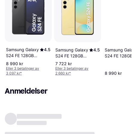
Samsung Galaxy
4.5
Samsung Gala
Samsung Galaxy
4.5
S24 FE 128GB
S24 FE 128GB
S24 FE 128GB
Graphite
Blue
Yellow
8 990 kr
7 722 kr
Eller 3 betalinger av
Eller 3 betalinger av
8 990 kr
3 097 kr
*
2 660 kr
*
Anmeldelser