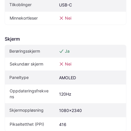
Tilkoblinger
USB-C
Minnekortleser
Nei
Skjerm
Berøringsskjerm
Ja
Sekundær skjerm
Nei
Paneltype
AMOLED
Oppdateringsfrekve
120Hz
ns
Skjermoppløsning
1080x2340
Pikseltetthet (PPI)
416