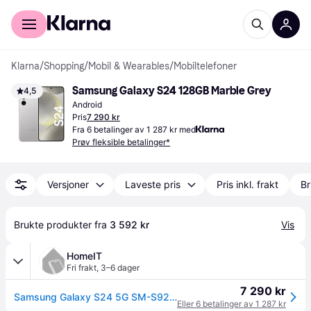
For kunder
For bedrifter
Klarna
/
Shopping
/
Mobil & Wearables
/
Mobiltelefoner
Samsung Galaxy S24 128GB Marble Grey
4,5
Android
Pris
7 290 kr
Fra 6 betalinger av 1 287 kr med
Prøv fleksible betalinger*
Versjoner
Laveste pris
Pris inkl. frakt
Br
Brukte produkter fra 
3 592 kr
Vis
HomeIT
Fri frakt
,
3–6 dager
7 290 kr
Samsung Galaxy S24 5G SM-S921B 8GB RAM 128GB Marble Grey
Eller 6 betalinger av 1 287 kr