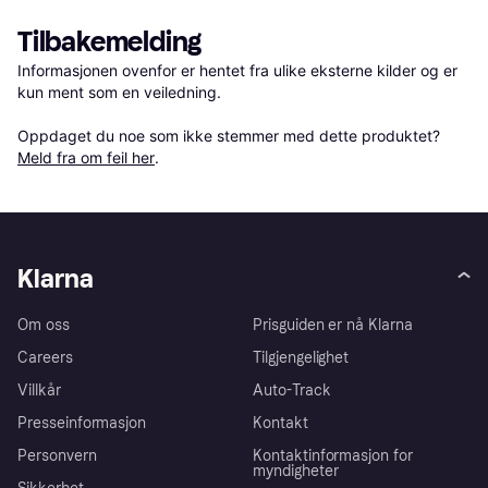
Tilbakemelding
Informasjonen ovenfor er hentet fra ulike eksterne kilder og er 
kun ment som en veiledning.

Oppdaget du noe som ikke stemmer med dette produktet? 
Meld fra om feil her
.
Klarna
Om oss
Prisguiden er nå Klarna
Careers
Tilgjengelighet
Villkår
Auto-Track
Presseinformasjon
Kontakt
Personvern
Kontaktinformasjon for
myndigheter