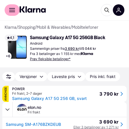
For kunder
For bedrifter
Klarna
/
Shopping
/
Mobil & Wearables
/
Mobiltelefoner
Samsung Galaxy A17 5G 256GB Black
4,1
Android
Sammenlign priser fra
3 690 kr
til
5 044 kr
Fra 3 betalinger av 1 155 kr med
+
6
Prøv fleksible betalinger*
Versjoner
Laveste pris
Pris inkl. frakt
POWER
ANNONSE
3 790 kr
Fri frakt
,
2–7 dager
Samsung Galaxy A17 5G 256 GB, svart
elon.no
Fri frakt
3 690 kr
Samsung SM-A176BZKDEUB
Eller 3 betalinger av 1 271 kr