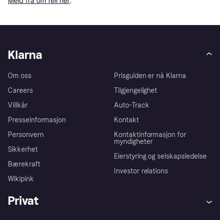
Meld fra om feil her
.
Klarna
Om oss
Prisguiden er nå Klarna
Careers
Tilgjengelighet
Villkår
Auto-Track
Presseinformasjon
Kontakt
Personvern
Kontaktinformasjon for
myndigheter
Sikkerhet
Eierstyring og selskapsledelse
Bærekraft
Investor relations
Wikipink
Privat