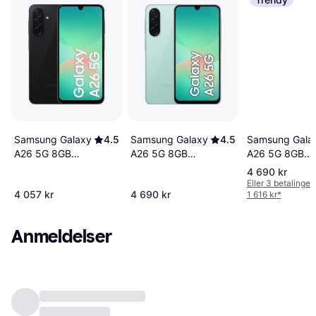
Samsung Galaxy
4.5
Samsung Galaxy
4.5
Samsung Gala
A26 5G 8GB
A26 5G 8GB
A26 5G 8GB
RAM 256GB
RAM 256GB
RAM 256GB
4 690 kr
Awesome Black
Awesome Mint
Awesome Whit
Eller 3 betalinger
4 057 kr
4 690 kr
1 616 kr
*
Anmeldelser