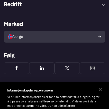
Hjelp
Kjøperbeskyttelse
Bedrift
Logg inn
Klager
Butikksupport
Developers portal
Klarna-appen
Kredittavtale
Merchant portal
Driftsstatus
Marked
Utforsk butikker
Personverninnstillinger
Selg med Klarna
Plattformer og partnere
Norge
Følg
Informasjonskapsler og personvern
Vi bruker informasjonskapsler for å få nettstedet til å fungere, og for
å tilpasse og analysere nettleseraktiviteten din. Vi deler også data
med annonsepartnerne våre. Du kan administrere