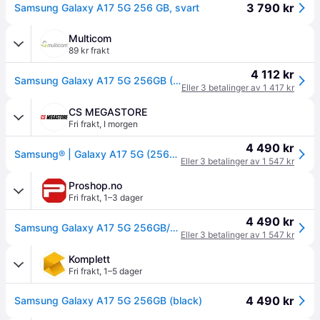
3 790 kr
Samsung Galaxy A17 5G 256 GB, svart
Multicom
89 kr frakt
4 112 kr
Samsung Galaxy A17 5G 256GB (SM-A176BZKDEUB)
Eller 3 betalinger av 1 417 kr
CS MEGASTORE
Fri frakt
,
I morgen
4 490 kr
Samsung® | Galaxy A17 5G (256GB) - Black
Eller 3 betalinger av 1 547 kr
Proshop.no
Fri frakt
,
1–3 dager
4 490 kr
Samsung Galaxy A17 5G 256GB/8GB - Black
Eller 3 betalinger av 1 547 kr
Komplett
Fri frakt
,
1–5 dager
4 490 kr
Samsung Galaxy A17 5G 256GB (black)