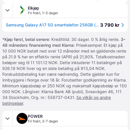
Elkjøp
Fri frakt
,
1–3 dager
3 790 kr
Samsung Galaxy A17 5G smarttelefon 256GB (sort)
*
Kjøp først, betal senere
: Kreditttid: 30 dager. 0 % årlig rente.
3–
48 måneders finansiering med Klarna
: Priseksempel: Et kjøp på
10 000 NOK betalt ned over 12 måneder med en gjeldende rente
på 21.9 % har en effektiv rente (APR) på 21,90%. Totalkostnaden
beløper seg til 11 101.12 NOK. Dette inkluderer 11 betalinger på
926.19 NOK hver og en siste betaling på 913,04 NOK.
Forskuddsbetaling kan være nødvendig. Dette gjelder kun for
innbyggere i Norge over 18 år. Forutsetter godkjenning av Klarna.
Minimum kjøpsbeløp er 250 NOK og maksimalt kjøpsbeløp er 150
000 NOK. Långiver: Klarna Bank AB (publ), Sveavägen 46, 111
34 Stockholm, Org. nr.: 556737-0431.
Se vilkår og andre
betingelser
.
POWER
Fri frakt
,
2–7 dager