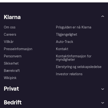
Klarna
Om oss
Prisguiden er nå Klarna
Careers
Tilgjengelighet
Villkår
Auto-Track
Presseinformasjon
Kontakt
Personvern
Kontaktinformasjon for
myndigheter
Sikkerhet
Eierstyring og selskapsledelse
Bærekraft
Investor relations
Wikipink
Privat
Hjelp
Kjøperbeskyttelse
Bedrift
Logg inn
Klager