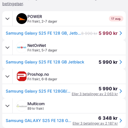
betingelser
.
POWER
17 aug.
Fri frakt
,
2–7 dager
5 990 kr
Samsung Galaxy S25 FE 128 GB, Jetblack
8 990 kr
NetOnNet
Fri frakt
,
5–7 dager
5 990 kr
Samsung Galaxy S25 FE 128 GB Jetblack
Proshop.no
Fri frakt
,
6–8 dager
5 990 kr
Samsung Galaxy S25 FE 128GB/8GB - Jetblack
Eller 3 betalinger av 2 063 kr
Multicom
89 kr frakt
6 348 kr
Samsung GALAXY S25 FE 128 GB JETBLACK SMD (SM-S731BZKDEUB)
Eller 3 betalinger av 2 187 kr