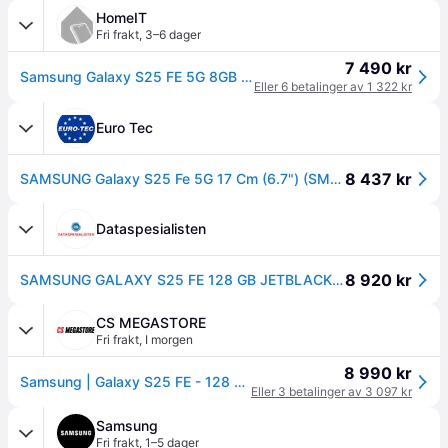
HomeIT
Fri frakt
,
3–6 dager
7 490 kr
Samsung Galaxy S25 FE 5G 8GB RAM 128GB Jetblack
Eller 6 betalinger av 1 322 kr
Euro Tec
8 437 kr
SAMSUNG Galaxy S25 Fe 5G 17 Cm (6.7") (SM-S731BZKDEUE)
Dataspesialisten
8 920 kr
SAMSUNG GALAXY S25 FE 128 GB JETBLACK SMD (SM-S731BZKDEUB)
CS MEGASTORE
Fri frakt
,
I morgen
8 990 kr
Samsung | Galaxy S25 FE - 128 GB | Jetblack
Eller 3 betalinger av 3 097 kr
Samsung
Fri frakt
,
1–5 dager