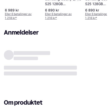
White
S25 128GB
S25 128GB
Silver Shadow
Blueblack
6 989 kr
6 890 kr
6 890 kr
Eller 6 betalinger av
Eller 6 betalinger av
Eller 6 betalinger
1 218 kr
*
1 216 kr
*
1 216 kr
*
Anmeldelser
Om produktet