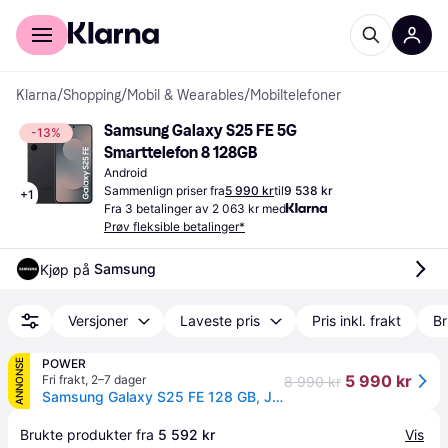
For kunder
For bedrifter
Klarna
/
Shopping
/
Mobil & Wearables
/
Mobiltelefoner
Samsung Galaxy S25 FE 5G 
-13%
Smarttelefon 8 128GB
Android
Sammenlign priser fra
5 990 kr
til
9 538 kr
+
1
Fra 3 betalinger av 2 063 kr med
Prøv fleksible betalinger*
Samsung
Kjøp på 
Versjoner
Laveste pris
Pris inkl. frakt
Br
POWER
ANNONSE
5 990 kr
Fri frakt
,
2–7 dager
8 990 kr
Samsung Galaxy S25 FE 128 GB, Jetblack
Brukte produkter fra 
5 592 kr
Vis