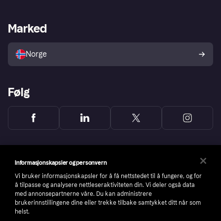
Butikksupport
Developers portal
Klarna-appen
Kredittavtale
Merchant portal
Driftsstatus
Marked
Utforsk butikker
Personverninnstillinger
Selg med Klarna
Plattformer og partnere
Norge
Følg
Informasjonskapsler og personvern
Vi bruker informasjonskapsler for å få nettstedet til å fungere, og for
å tilpasse og analysere nettleseraktiviteten din. Vi deler også data
med annonsepartnerne våre. Du kan administrere
brukerinnstillingene dine eller trekke tilbake samtykket ditt når som
helst.