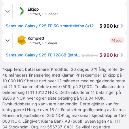
Elkjøp
Fri frakt
,
1–3 dager
5 990 kr
Samsung Galaxy S25 FE 5G smarttelefon 8/128GB (Jet black)
Komplett
16 aug.
Fri frakt
,
1–5 dager
5 990 kr
Samsung Galaxy S25 FE 128GB (jetblack)
8 990 kr
*
Kjøp først, betal senere
: Kreditttid: 30 dager. 0 % årlig rente.
3–
48 måneders finansiering med Klarna
: Priseksempel: Et kjøp på
10 000 NOK betalt ned over 12 måneder med en gjeldende rente
på 21.9 % har en effektiv rente (APR) på 21,90%. Totalkostnaden
beløper seg til 11 101.12 NOK. Dette inkluderer 11 betalinger på
926.19 NOK hver og en siste betaling på 913,04 NOK.
Forskuddsbetaling kan være nødvendig. Dette gjelder kun for
innbyggere i Norge over 18 år. Forutsetter godkjenning av Klarna.
Minimum kjøpsbeløp er 250 NOK og maksimalt kjøpsbeløp er 150
000 NOK. Långiver: Klarna Bank AB (publ), Sveavägen 46, 111
34 Stockholm, Org. nr.: 556737-0431.
Se vilkår og andre