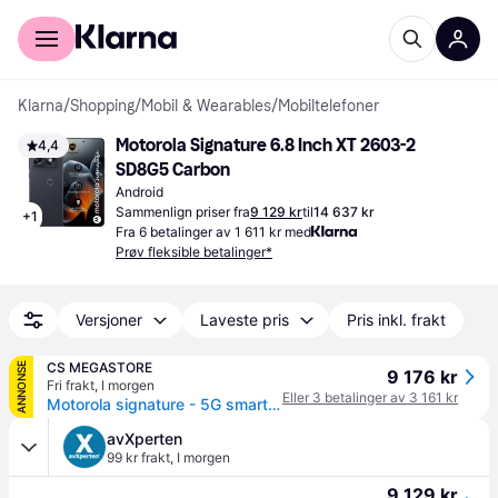
For kunder
For bedrifter
Klarna
/
Shopping
/
Mobil & Wearables
/
Mobiltelefoner
Motorola Signature 6.8 Inch XT 2603-2 
4,4
SD8G5 Carbon
Android
Sammenlign priser fra
9 129 kr
til
14 637 kr
+
1
Fra 6 betalinger av 1 611 kr med
Prøv fleksible betalinger*
Versjoner
Laveste pris
Pris inkl. frakt
CS MEGASTORE
ANNONSE
9 176 kr
Fri frakt
,
I morgen
Eller 3 betalinger av 3 161 kr
Motorola signature - 5G smarttelefon - dobbelt-SIM - RAM 16 GB / Internminne 512 GB - OLED-display - 6.78 - 2780 x 1264 piksler (165 Hz) - 3x bakkamera 50 MP, 50 MP, 50 MP - front camera 50 MP - pantone karbon
avXperten
99 kr frakt
,
I morgen
9 129 kr