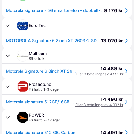
9 176 kr
Motorola signature - 5G smarttelefon - dobbelt-SIM - RAM 16 GB / Internminne 512 GB - OLED-display - 6.78" - 2780 x 1264 piksler (165 Hz) - 3x bakk...
Euro Tec
13 020 kr
MOTOROLA Signature 6.8inch XT 2603-2 SD8G5 16GB 512GB 5G DS IP68 IP69 5200mAh 90w Carbon Black (PBAB0002SE)
Multicom
89 kr frakt
14 489 kr
Motorola Signature 6.8inch XT 2603-2 SD8G5 16GB 512GB 5G DS IP68 IP69 5200mAh 90w Carbon Black (PBAB0002SE)
Eller 3 betalinger av 4 991 kr
Proshop.no
Fri frakt
,
1–3 dager
14 490 kr
Motorola signature 512GB/16GB - PANTONE Carbon
Eller 3 betalinger av 4 992 kr
POWER
Fri frakt
,
2–7 dager
14 490 kr
Motorola signature 512 GB, Carbon