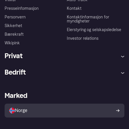
Presseinformasjon
Kontakt
Personvern
Kontaktinformasjon for
myndigheter
Sikkerhet
Eierstyring og selskapsledelse
Bærekraft
Investor relations
Wikipink
Privat
Hjelp
Kjøperbeskyttelse
Bedrift
Logg inn
Klager
Butikksupport
Developers portal
Klarna-appen
Kredittavtale
Merchant portal
Driftsstatus
Marked
Utforsk butikker
Personverninnstillinger
Selg med Klarna
Plattformer og partnere
Norge