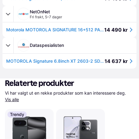
NetOnNet
Fri frakt
,
5–7 dager
14 490 kr
Motorola MOTOROLA SIGNATURE 16+512 PANTONE CARBON
Dataspesialisten
14 637 kr
MOTOROLA Signature 6.8inch XT 2603-2 SD8G5 16GB 512GB 5G DS IP68 IP69 5200mAh 90w Carbon Black (PBAB0002SE)
Relaterte produkter
Vi har valgt ut en rekke produkter som kan interessere deg. 
Vis alle
Trendy