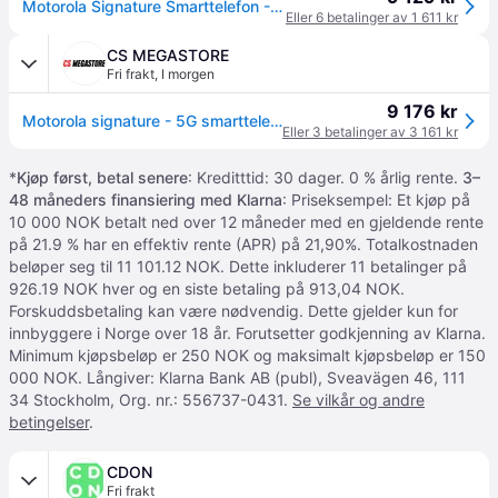
Motorola Signature Smarttelefon - 6.78", 5G, Dual SIM, 16GB RAM, 512GB - Svart
Eller 6 betalinger av 1 611 kr
CS MEGASTORE
Fri frakt
,
I morgen
9 176 kr
Motorola signature - 5G smarttelefon - dobbelt-SIM - RAM 16 GB / Internminne 512 GB - OLED-display - 6.78 - 2780 x 1264 piksler (165 Hz) - 3x bakkamera 50 MP, 50 MP, 50 MP - front camera 50 MP - pantone karbon
Eller 3 betalinger av 3 161 kr
*
Kjøp først, betal senere
: Kreditttid: 30 dager. 0 % årlig rente.
3–
48 måneders finansiering med Klarna
: Priseksempel: Et kjøp på
10 000 NOK betalt ned over 12 måneder med en gjeldende rente
på 21.9 % har en effektiv rente (APR) på 21,90%. Totalkostnaden
beløper seg til 11 101.12 NOK. Dette inkluderer 11 betalinger på
926.19 NOK hver og en siste betaling på 913,04 NOK.
Forskuddsbetaling kan være nødvendig. Dette gjelder kun for
innbyggere i Norge over 18 år. Forutsetter godkjenning av Klarna.
Minimum kjøpsbeløp er 250 NOK og maksimalt kjøpsbeløp er 150
000 NOK. Långiver: Klarna Bank AB (publ), Sveavägen 46, 111
34 Stockholm, Org. nr.: 556737-0431.
Se vilkår og andre
betingelser
.
CDON
Fri frakt