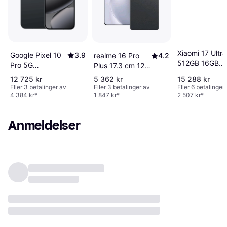
Xiaomi 17 Ultra
Google Pixel 10
3.9
realme 16 Pro
4.2
512GB 16GB
Pro 5G
Plus 17.3 cm 12
Black
Smarttelefon
GB 512 GB
12 725 kr
5 362 kr
15 288 kr
Eller 3 betalinger av
Eller 3 betalinger av
Eller 6 betalinger
4 384 kr
*
1 847 kr
*
2 507 kr
*
Anmeldelser