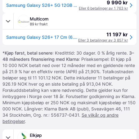
9 990 kr
Samsung Galaxy S26+ 5G 12GB RAM 256GB Sky Blue
Eller 6 betalinger av 1 763 kr
Multicom
89 kr frakt
11 197 kr
Samsung Galaxy S26+ 17 Cm (6.7") Dual (SM-S947BLBDEUE)
Eller 3 betalinger av 3 857 kr
*
Kjøp først, betal senere
: Kreditttid: 30 dager. 0 % årlig rente.
3–
48 måneders finansiering med Klarna
: Priseksempel: Et kjøp på
10 000 NOK betalt ned over 12 måneder med en gjeldende rente
på 21.9 % har en effektiv rente (APR) på 21,90%. Totalkostnaden
beløper seg til 11 101.12 NOK. Dette inkluderer 11 betalinger på
926.19 NOK hver og en siste betaling på 913,04 NOK.
Forskuddsbetaling kan være nødvendig. Dette gjelder kun for
innbyggere i Norge over 18 år. Forutsetter godkjenning av Klarna.
Minimum kjøpsbeløp er 250 NOK og maksimalt kjøpsbeløp er 150
000 NOK. Långiver: Klarna Bank AB (publ), Sveavägen 46, 111
34 Stockholm, Org. nr.: 556737-0431.
Se vilkår og andre
betingelser
.
Elkjøp