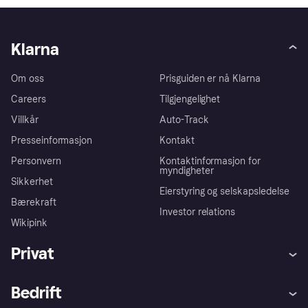
Klarna
Om oss
Prisguiden er nå Klarna
Careers
Tilgjengelighet
Villkår
Auto-Track
Presseinformasjon
Kontakt
Personvern
Kontaktinformasjon for
myndigheter
Sikkerhet
Eierstyring og selskapsledelse
Bærekraft
Investor relations
Wikipink
Privat
Hjelp
Kjøperbeskyttelse
Bedrift
Logg inn
Klager