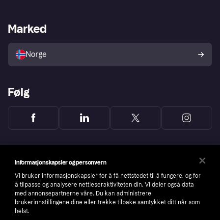
Butikksupport
Developers portal
Klarna-appen
Kredittavtale
Merchant portal
Driftsstatus
Marked
Utforsk butikker
Personverninnstillinger
Selg med Klarna
Plattformer og partnere
Norge
Følg
Informasjonskapsler og personvern
Vi bruker informasjonskapsler for å få nettstedet til å fungere, og for
å tilpasse og analysere nettleseraktiviteten din. Vi deler også data
med annonsepartnerne våre. Du kan administrere
brukerinnstillingene dine eller trekke tilbake samtykket ditt når som
helst.