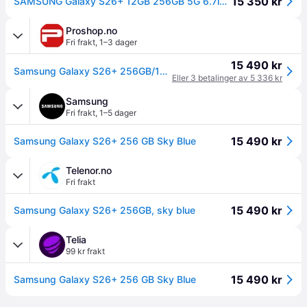
15 350 kr
SAMSUNG Galaxy S26+ 12GB 256GB 5G 6.7inch 3120x1440 2600nits Wifi7 BT6 USB3.2 UWB IP68 DS+eSim 4900mAh 45W incl. black cable Blue (SM-S947BLBDEUB)
Proshop.no
Fri frakt
,
1–3 dager
15 490 kr
Samsung Galaxy S26+ 256GB/12GB - Sky Blue
Eller 3 betalinger av 5 336 kr
Samsung
Fri frakt
,
1–5 dager
15 490 kr
Samsung Galaxy S26+ 256 GB Sky Blue
Telenor.no
Fri frakt
15 490 kr
Samsung Galaxy S26+ 256GB, sky blue
Telia
99 kr frakt
15 490 kr
Samsung Galaxy S26+ 256 GB Sky Blue