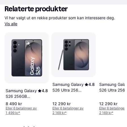
Relaterte produkter
Vi har valgt ut en rekke produkter som kan interessere deg. 
Vis alle
Samsung Galaxy
4.8
Samsung Gala
S26 Ultra 256GB
S26 Ultra 256
Samsung Galaxy
4.8
Black
Cobalt Violet
S26 256GB
Black
8 490 kr
12 290 kr
12 290 kr
Eller 6 betalinger av
Eller 6 betalinger av
Eller 6 betalinger
1 499 kr
*
2 169 kr
*
2 169 kr
*