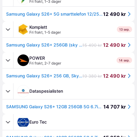
Fri frakt
,
1–3 dager
12 490 kr
Samsung Galaxy S26+ 5G smarttelefon 12/256GB (sky blue)
Komplett
13 sep.
Fri frakt
,
1–5 dager
12 490 kr
Samsung Galaxy S26+ 256GB (sky blue)
15 490 kr
POWER
14 sep.
Fri frakt
,
2–7 dager
12 490 kr
Samsung Galaxy S26+ 256 GB, Sky Blue
19 380 kr
Dataspesialisten
14 707 kr
SAMSUNG Galaxy S26+ 12GB 256GB 5G 6.7inch 3120x1440 2600nits Wifi7 BT6 USB3.2 UWB IP68 DS+eSim 4900mAh 45W incl. black cable Blue (SM-S947BLBDEUB)
Euro Tec