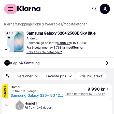
For kunder
For bedrifter
Klarna
/
Shopping
/
Mobil & Wearables
/
Mobiltelefoner
Samsung Galaxy S26+ 256GB Sky Blue
4,8
Android
Sammenlign priser fra
9 990 kr
til
15 490 kr
Fra 6 betalinger av 1 763 kr med
+
1
Prøv fleksible betalinger*
Samsung
Kjøp på 
Versjoner
Laveste pris
Pris inkl. frakt
HomeIT
ANNONSE
9 990 kr
Fri frakt
,
3–6 dager
Eller 6 betalinger av 1 763 kr
Samsung Galaxy S26+ 5G 12GB RAM 256GB Sky Blue
HomeIT
Fri frakt
,
3–6 dager