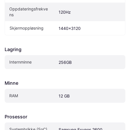
Oppdateringsfrekve
120Hz
ns
Skjermoppløsning
1440x3120
Lagring
Internminne
256GB
Minne
RAM
12 GB
Prosessor
Systembrikke (SoC)
Samsung Exynos 2600