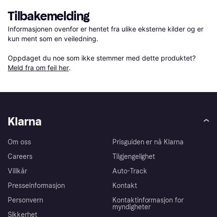
Tilbakemelding
Informasjonen ovenfor er hentet fra ulike eksterne kilder og er 
kun ment som en veiledning.

Oppdaget du noe som ikke stemmer med dette produktet? 
Meld fra om feil her
.
Klarna
Om oss
Prisguiden er nå Klarna
Careers
Tilgjengelighet
Villkår
Auto-Track
Presseinformasjon
Kontakt
Personvern
Kontaktinformasjon for
myndigheter
Sikkerhet