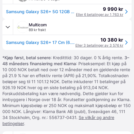
9 990 kr
Samsung Galaxy S26+ 5G 12GB RAM 256GB Cobald Violet
Eller 6 betalinger av 1 763 kr
Multicom
89 kr frakt
10 380 kr
Samsung Galaxy S26+ 17 Cm (6.7") Dual (SM-S947BZVDEUE)
Eller 3 betalinger av 3 576 kr
*
Kjøp først, betal senere
: Kreditttid: 30 dager. 0 % årlig rente.
3–
48 måneders finansiering med Klarna
: Priseksempel: Et kjøp på
10 000 NOK betalt ned over 12 måneder med en gjeldende rente
på 21.9 % har en effektiv rente (APR) på 21,90%. Totalkostnaden
beløper seg til 11 101.12 NOK. Dette inkluderer 11 betalinger på
926.19 NOK hver og en siste betaling på 913,04 NOK.
Forskuddsbetaling kan være nødvendig. Dette gjelder kun for
innbyggere i Norge over 18 år. Forutsetter godkjenning av Klarna.
Minimum kjøpsbeløp er 250 NOK og maksimalt kjøpsbeløp er 150
000 NOK. Långiver: Klarna Bank AB (publ), Sveavägen 46, 111
34 Stockholm, Org. nr.: 556737-0431.
Se vilkår og andre
betingelser
.