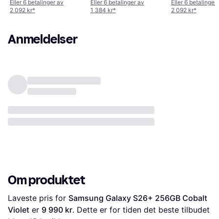
Eller 6 betalinger av
Eller 6 betalinger av
Eller 6 betalinger
2 092 kr
*
1 384 kr
*
2 092 kr
*
Anmeldelser
Om produktet
Laveste pris for 
Samsung Galaxy S26+ 256GB Cobalt 
Violet
 er 
9 990 kr
. Dette er for tiden det beste tilbudet 