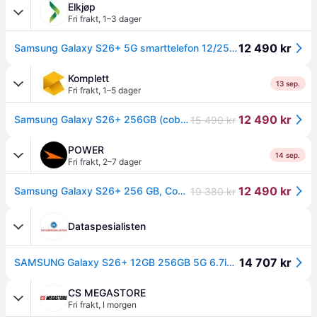
Elkjøp
Fri frakt
,
1–3 dager
12 490 kr
Samsung Galaxy S26+ 5G smarttelefon 12/256GB (cobalt violet)
Komplett
13 sep.
Fri frakt
,
1–5 dager
12 490 kr
Samsung Galaxy S26+ 256GB (cobalt violet)
15 490 kr
POWER
14 sep.
Fri frakt
,
2–7 dager
12 490 kr
Samsung Galaxy S26+ 256 GB, Cobalt Violet
19 380 kr
Dataspesialisten
14 707 kr
SAMSUNG Galaxy S26+ 12GB 256GB 5G 6.7inch 3120x1440 2600nits Wifi7 BT6 USB3.2 UWB IP68 DS+eSim 4900mAh 45W incl. black cable Violet (SM-S947BZVDEUB)
CS MEGASTORE
Fri frakt
,
I morgen