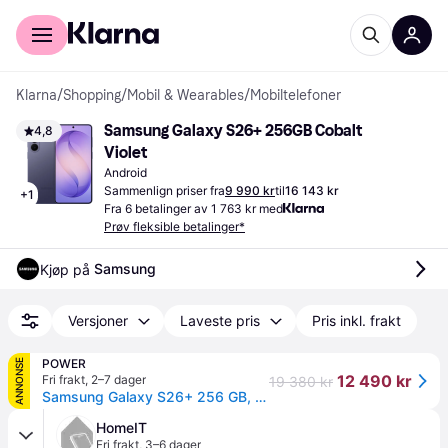
For kunder
For bedrifter
Klarna
/
Shopping
/
Mobil & Wearables
/
Mobiltelefoner
Samsung Galaxy S26+ 256GB Cobalt 
4,8
Violet
Android
Sammenlign priser fra
9 990 kr
til
16 143 kr
+
1
Fra 6 betalinger av 1 763 kr med
Prøv fleksible betalinger*
Samsung
Kjøp på 
Versjoner
Laveste pris
Pris inkl. frakt
POWER
ANNONSE
12 490 kr
Fri frakt
,
2–7 dager
19 380 kr
Samsung Galaxy S26+ 256 GB, Cobalt Violet
HomeIT
Fri frakt
,
3–6 dager