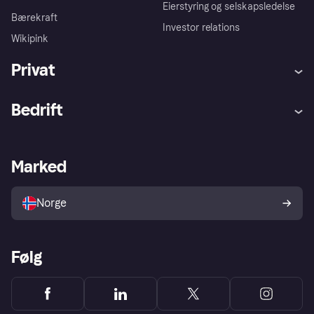
Eierstyring og selskapsledelse
Bærekraft
Investor relations
Wikipink
Privat
Hjelp
Kjøperbeskyttelse
Bedrift
Logg inn
Klager
Butikksupport
Developers portal
Klarna-appen
Kredittavtale
Merchant portal
Driftsstatus
Marked
Utforsk butikker
Personverninnstillinger
Selg med Klarna
Plattformer og partnere
Norge
Følg