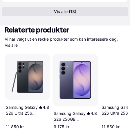
Vis alle (13)
Relaterte produkter
Vi har valgt ut en rekke produkter som kan interessere deg. 
Vis alle
Samsung Galaxy
4.8
Samsung Gala
S26 Ultra 256GB
S26 Ultra 256
Samsung Galaxy
4.8
Black
Cobalt Violet
S26 256GB
Cobalt Violet
11 850 kr
9 175 kr
11 850 kr