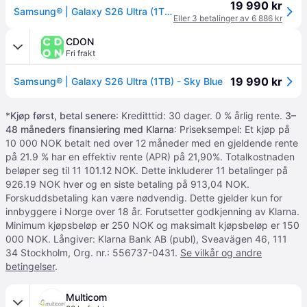
19 990 kr
Samsung® | Galaxy S26 Ultra (1TB) - Sky Blue
Eller 3 betalinger av 6 886 kr
CDON
Fri frakt
19 990 kr
Samsung® | Galaxy S26 Ultra (1TB) - Sky Blue
*
Kjøp først, betal senere
: Kreditttid: 30 dager. 0 % årlig rente.
3–
48 måneders finansiering med Klarna
: Priseksempel: Et kjøp på
10 000 NOK betalt ned over 12 måneder med en gjeldende rente
på 21.9 % har en effektiv rente (APR) på 21,90%. Totalkostnaden
beløper seg til 11 101.12 NOK. Dette inkluderer 11 betalinger på
926.19 NOK hver og en siste betaling på 913,04 NOK.
Forskuddsbetaling kan være nødvendig. Dette gjelder kun for
innbyggere i Norge over 18 år. Forutsetter godkjenning av Klarna.
Minimum kjøpsbeløp er 250 NOK og maksimalt kjøpsbeløp er 150
000 NOK. Långiver: Klarna Bank AB (publ), Sveavägen 46, 111
34 Stockholm, Org. nr.: 556737-0431.
Se vilkår og andre
betingelser
.
Multicom