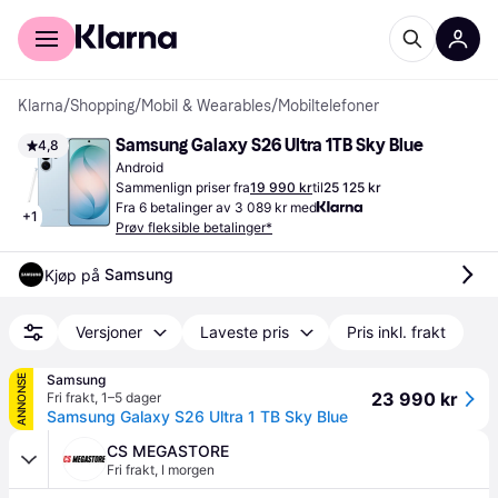
For kunder
For bedrifter
Klarna
/
Shopping
/
Mobil & Wearables
/
Mobiltelefoner
Samsung Galaxy S26 Ultra 1TB Sky Blue
4,8
Android
Sammenlign priser fra
19 990 kr
til
25 125 kr
Fra 6 betalinger av 3 089 kr med
+
1
Prøv fleksible betalinger*
Samsung
Kjøp på 
Versjoner
Laveste pris
Pris inkl. frakt
Samsung
ANNONSE
23 990 kr
Fri frakt
,
1–5 dager
Samsung Galaxy S26 Ultra 1 TB Sky Blue
CS MEGASTORE
Fri frakt
,
I morgen