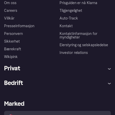
Om oss
Prisguiden er nå Klarna
Careers
Tilgjengelighet
Villkår
Auto-Track
Presseinformasjon
Kontakt
Personvern
Kontaktinformasjon for
myndigheter
Sikkerhet
Eierstyring og selskapsledelse
Bærekraft
Investor relations
Wikipink
Privat
Hjelp
Kjøperbeskyttelse
Bedrift
Logg inn
Klager
Butikksupport
Developers portal
Klarna-appen
Kredittavtale
Merchant portal
Driftsstatus
Marked
Utforsk butikker
Personverninnstillinger
Selg med Klarna
Plattformer og partnere