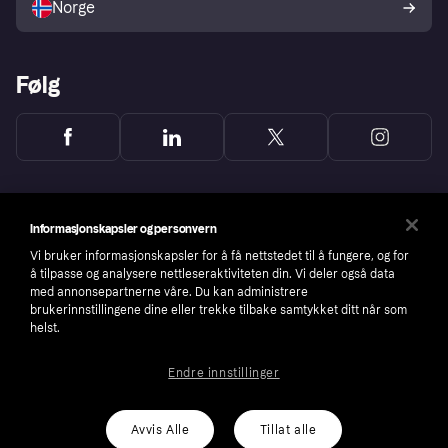
Norge
Følg
Informasjonskapsler og personvern
Vi bruker informasjonskapsler for å få nettstedet til å fungere, og for
å tilpasse og analysere nettleseraktiviteten din. Vi deler også data
med annonsepartnerne våre. Du kan administrere
brukerinnstillingene dine eller trekke tilbake samtykket ditt når som
helst.
Endre innstillinger
Copyright © 2005-2026 Klarna Bank AB (publ). Headquarters: Stockholm, Sweden. All
rights reserved. Klarna Bank AB (publ). Sveavägen 46, 111 34 Stockholm. Organization
number: 556737-0431
Avvis Alle
Tillat alle