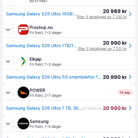
89 kr frakt
20 989 kr
Samsung Galaxy S26 Ultra 16GB 1TB 6.9inch 3120x1440 2600nits Wifi7 BT6 USB3.2 UWB IP68 DS+eSim 5000mAh 60W incl black cable Blue (SM-S948BLBHEUB)
Eller 3 betalinger av 7 230 kr
Proshop.no
Fri frakt
,
1–3 dager
20 990 kr
Samsung Galaxy S26 Ultra 1TB/16GB - Sky Blue
Eller 3 betalinger av 7 231 kr
Elkjøp
Fri frakt
,
1–3 dager
20 990 kr
Samsung Galaxy S26 Ultra 5G smarttelefon 16/1TB (sky blue)
POWER
14 sep.
Fri frakt
,
2–7 dager
20 990 kr
Samsung Galaxy S26 Ultra 1 TB, Sky Blue
27 880 kr
Samsung
Fri frakt
,
1–5 dager