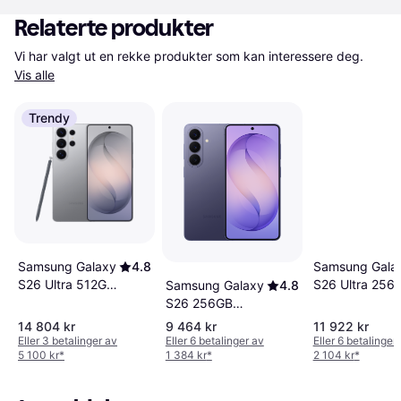
Relaterte produkter
Vi har valgt ut en rekke produkter som kan interessere deg. 
Vis alle
Trendy
Samsung Galaxy
4.8
Samsung Gala
S26 Ultra 512GB
S26 Ultra 256
Samsung Galaxy
4.8
Silver Shadow
Cobalt Violet
S26 256GB
Cobalt Violet
14 804 kr
9 464 kr
11 922 kr
Eller 3 betalinger av
Eller 6 betalinger av
Eller 6 betalinger
5 100 kr
*
1 384 kr
*
2 104 kr
*