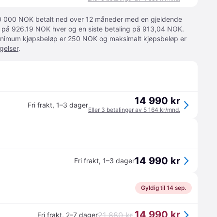
 10 000 NOK betalt ned over 12 måneder med en gjeldende
ger på 926.19 NOK hver og en siste betaling på 913,04 NOK.
 Minimum kjøpsbeløp er 250 NOK og maksimalt kjøpsbeløp er
gelser
.
14 990 kr
Fri frakt
,
1–3 dager
Eller 3 betalinger av 5 164 kr/mnd.
14 990 kr
Fri frakt
,
1–3 dager
Gyldig til 14 sep.
14 990 kr
21 880 kr
Fri frakt
,
2–7 dager