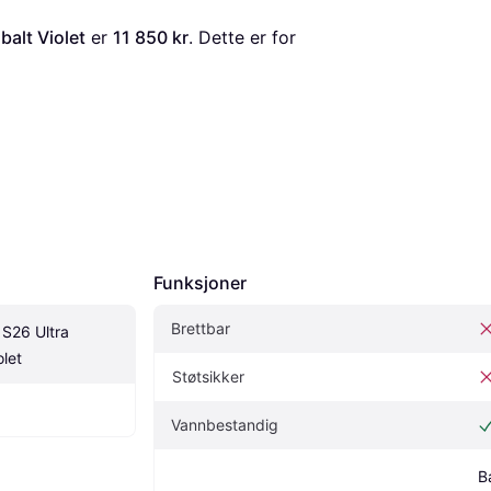
alt Violet
 er 
11 850 kr
. Dette er for 
Funksjoner
Brettbar
26 Ultra 
let
Støtsikker
Vannbestandig
B