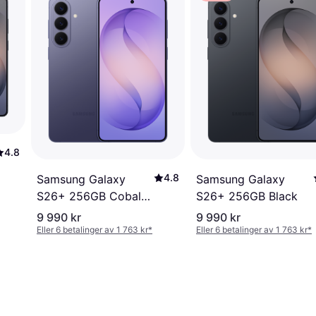
4.8
4.8
Samsung Galaxy
Samsung Galaxy
S26+ 256GB Cobalt
S26+ 256GB Black
Violet
9 990 kr
9 990 kr
Eller 6 betalinger av 1 763 kr
*
Eller 6 betalinger av 1 763 kr
*