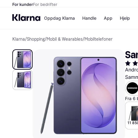
For kunder
For bedrifter
Oppdag Klarna
Handle
App
Hjelp
Klarna
/
Shopping
/
Mobil & Wearables
/
Mobiltelefoner
Betalingsm
Butikker
Betalingsme
Elkjøp
Sa
Betal nå
Bookin
Betal i 3 dele
Farmasi
Betal innen 
kicks.n
Andr
Finansiering
Norweg
Samme
Vipps
Butikkovers
Fra 6 
11 85