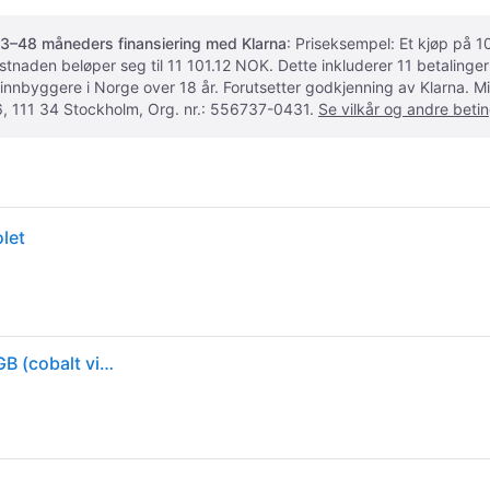
3–48 måneders finansiering med Klarna
: Priseksempel: Et kjøp på
ostnaden beløper seg til 11 101.12 NOK. Dette inkluderer 11 betalin
 innbyggere i Norge over 18 år. Forutsetter godkjenning av Klarna.
, 111 34 Stockholm, Org. nr.: 556737-0431.
Se vilkår og andre betin
let
Samsung Galaxy S26 Ultra 5G smarttelefon 12/256GB (cobalt violet)