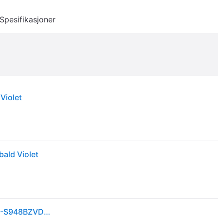
Spesifikasjoner
Violet
ald Violet
Samsung Galaxy S26 Ultra 256GB Cobalt Violet (SM-S948BZVDEUE)