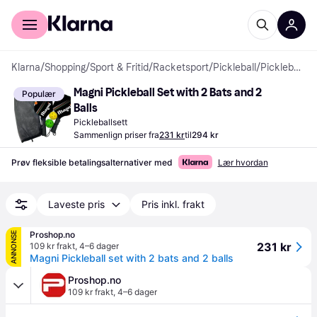
For kunder
For bedrifter
Klarna
/
Shopping
/
Sport & Fritid
/
Racketsport
/
Pickleball
/
Pickleballsett
Magni Pickleball Set with 2 Bats and 2 
Populær
Balls
Pickleballsett
Sammenlign priser fra
231 kr
til
294 kr
Prøv fleksible betalingsalternativer med
Lær hvordan
Laveste pris
Pris inkl. frakt
Proshop.no
ANNONSE
231 kr
109 kr frakt
,
4–6 dager
Magni Pickleball set with 2 bats and 2 balls
Proshop.no
109 kr frakt
,
4–6 dager