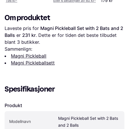
179 kr
198 kr
*
Eller 6 betalinger av 60 kr
*
Om produktet
Laveste pris for 
Magni Pickleball Set with 2 Bats and 2 
Balls
 er 
231 kr
. Dette er for tiden det beste tilbudet 
blant 
3
 butikker.
Sammenlign:
Magni Pickleball
Magni Pickleballsett
Spesifikasjoner
Produkt
Magni Pickleball Set with 2 Bats 
Modellnavn
and 2 Balls