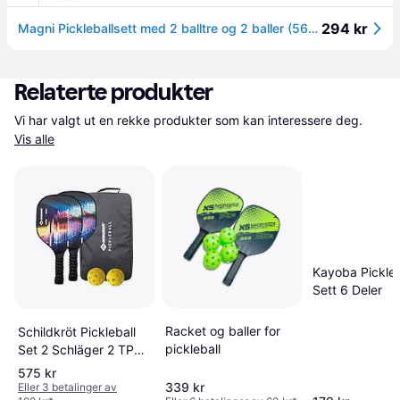
294 kr
Magni Pickleballsett med 2 balltre og 2 baller (5604)
Relaterte produkter
Vi har valgt ut en rekke produkter som kan interessere deg. 
Vis alle
Kayoba Pickleb
Sett 6 Deler
Racket og baller for
Schildkröt Pickleball
pickleball
Set 2 Schläger 2 TPE
Lochbälle
575 kr
339 kr
Eller 3 betalinger av