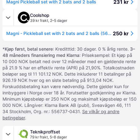
231 kr
Magni Pickleball set with 2 bats and 2 balls
Coolshop
39 kr frakt
,
2–5 dager
250 kr
Magni - Pickleball set with 2 bats and 2 balls (5604)
*
Kjøp først, betal senere
: Kreditttid: 30 dager. 0 % årlig rente.
3–
48 måneders finansiering med Klarna
: Priseksempel: Et kjøp på
10 000 NOK betalt ned over 12 måneder med en gjeldende rente
på 21.9 % har en effektiv rente (APR) på 21,90%. Totalkostnaden
beløper seg til 11 101.12 NOK. Dette inkluderer 11 betalinger på
926.19 NOK hver og en siste betaling på 913,04 NOK.
Forskuddsbetaling kan være nødvendig. Dette gjelder kun for
innbyggere i Norge over 18 år. Forutsetter godkjenning av Klarna.
Minimum kjøpsbeløp er 250 NOK og maksimalt kjøpsbeløp er 150
000 NOK. Långiver: Klarna Bank AB (publ), Sveavägen 46, 111
34 Stockholm, Org. nr.: 556737-0431.
Se vilkår og andre
betingelser
.
Teknikproffset
79 kr frakt
,
5–8 dager