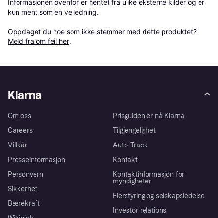
Informasjonen ovenfor er hentet fra ulike eksterne kilder og er 
kun ment som en veiledning.

Oppdaget du noe som ikke stemmer med dette produktet? 
Meld fra om feil her
.
Klarna
Om oss
Prisguiden er nå Klarna
Careers
Tilgjengelighet
Villkår
Auto-Track
Presseinformasjon
Kontakt
Personvern
Kontaktinformasjon for
myndigheter
Sikkerhet
Eierstyring og selskapsledelse
Bærekraft
Investor relations