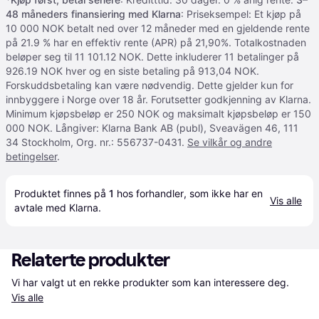
48 måneders finansiering med Klarna
: Priseksempel: Et kjøp på
10 000 NOK betalt ned over 12 måneder med en gjeldende rente
på 21.9 % har en effektiv rente (APR) på 21,90%. Totalkostnaden
beløper seg til 11 101.12 NOK. Dette inkluderer 11 betalinger på
926.19 NOK hver og en siste betaling på 913,04 NOK.
Forskuddsbetaling kan være nødvendig. Dette gjelder kun for
innbyggere i Norge over 18 år. Forutsetter godkjenning av Klarna.
Minimum kjøpsbeløp er 250 NOK og maksimalt kjøpsbeløp er 150
000 NOK. Långiver: Klarna Bank AB (publ), Sveavägen 46, 111
34 Stockholm, Org. nr.: 556737-0431.
Se vilkår og andre
betingelser
.
Produktet finnes på 
1
 hos 
forhandler
, som ikke har en 
Vis alle
avtale med Klarna.
Relaterte produkter
Vi har valgt ut en rekke produkter som kan interessere deg. 
Vis alle