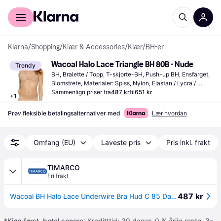
For kunder
For bedrifter
Klarna
/
Shopping
/
Klær & Accessories
/
Klær
/
BH-er
Wacoal Halo Lace Triangle BH 80B - Nude
Trendy
BH, Bralette / Topp, T-skjorte-BH, Push-up BH, Ensfarget, 
Blomstrete, Materialer: Spiss, Nylon, Elastan / Lycra / 
Spandex, Mikrofiber, Polyamid, Selvheftende, Regulerbare 
Sammenlign priser fra
487 kr
til
651 kr
+
1
skulderstropper, Bøyle, Seamless
Prøv fleksible betalingsalternativer med
Lær hvordan
Omfang (EU)
Laveste pris
Pris inkl. frakt
TIMARCO
Fri frakt
487 kr
Wacoal BH Halo Lace Underwire Bra Hud C 85 Dame
*
Kjøp først, betal senere
: Kreditttid: 30 dager. 0 % årlig rente.
3–