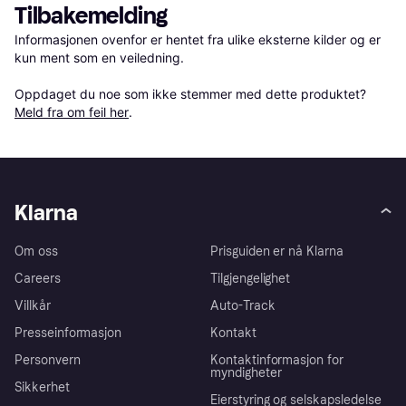
Tilbakemelding
Informasjonen ovenfor er hentet fra ulike eksterne kilder og er 
kun ment som en veiledning.

Oppdaget du noe som ikke stemmer med dette produktet? 
Meld fra om feil her
.
Klarna
Om oss
Prisguiden er nå Klarna
Careers
Tilgjengelighet
Villkår
Auto-Track
Presseinformasjon
Kontakt
Personvern
Kontaktinformasjon for
myndigheter
Sikkerhet
Eierstyring og selskapsledelse