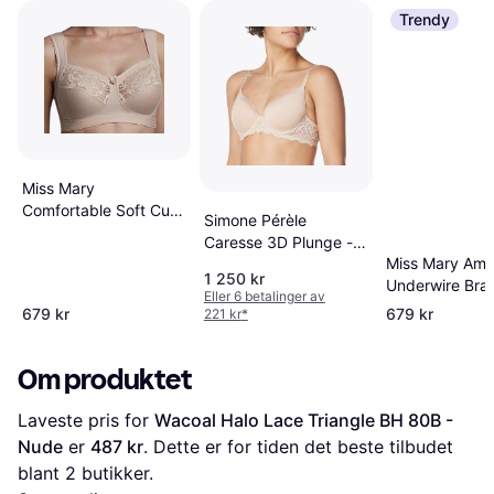
Trendy
Miss Mary
Comfortable Soft Cup
Simone Pérèle
Bra - Beige
Caresse 3D Plunge -
Miss Mary Am
G65
1 250 kr
Underwire Bra
Eller 6 betalinger av
Svart
679 kr
679 kr
221 kr
*
Om produktet
Laveste pris for 
Wacoal Halo Lace Triangle BH 80B - 
Nude
 er 
487 kr
. Dette er for tiden det beste tilbudet 
blant 
2
 butikker.