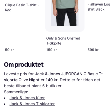
Fjällräven Logo
Clique Basic T-shirt -
shirt Black
Rød
Only & Sons Onsfred
T-Skjorte
50 kr
159 kr
599 kr
Om produktet
Laveste pris for 
Jack & Jones JJEORGANIC Basic T-
skjorte Olive Night
 er 
149 kr
. Dette er for tiden det 
beste tilbudet blant 
5
 butikker.
Sammenlign:
Jack & Jones Klær
Jack & Jones T-skjorter