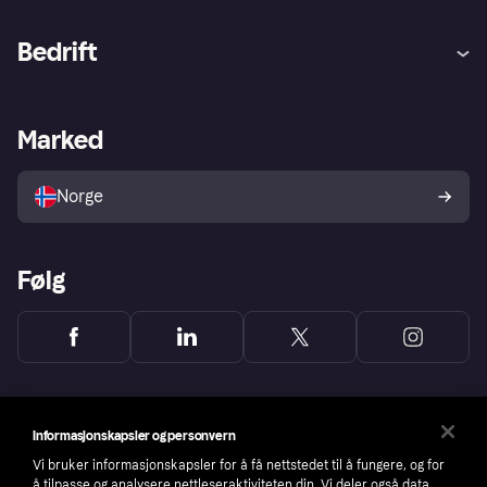
Hjelp
Kjøperbeskyttelse
Bedrift
Logg inn
Klager
Butikksupport
Developers portal
Klarna-appen
Kredittavtale
Merchant portal
Driftsstatus
Marked
Utforsk butikker
Personverninnstillinger
Selg med Klarna
Plattformer og partnere
Norge
Følg
Informasjonskapsler og personvern
Vi bruker informasjonskapsler for å få nettstedet til å fungere, og for
å tilpasse og analysere nettleseraktiviteten din. Vi deler også data