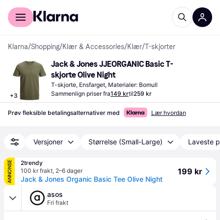
For kunder
For bedrifter
Klarna
/
Shopping
/
Klær & Accessories
/
Klær
/
T-skjorter
Jack & Jones JJEORGANIC Basic T-
skjorte Olive Night
T-skjorte, Ensfarget, Materialer: Bomull
Sammenlign priser fra
149 kr
til
259 kr
+
3
Prøv fleksible betalingsalternativer med
Lær hvordan
Versjoner
Størrelse (Small-Large)
Laveste p
2trendy
ANNONSE
199 kr
100 kr frakt
,
2–6 dager
Jack & Jones Organic Basic Tee Olive Night
asos
Fri frakt