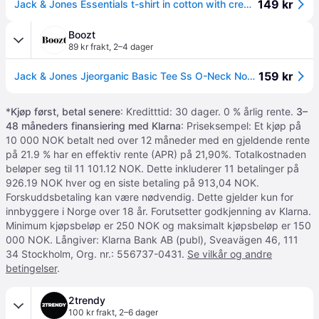
149 kr
Jack & Jones Essentials t-shirt in cotton with crew neck in khaki - MGREEN
Boozt
89 kr frakt
,
2–4 dager
159 kr
Jack & Jones Jjeorganic Basic Tee Ss O-Neck Noos - Green - XXL
*
Kjøp først, betal senere
: Kreditttid: 30 dager. 0 % årlig rente.
3–
48 måneders finansiering med Klarna
: Priseksempel: Et kjøp på
10 000 NOK betalt ned over 12 måneder med en gjeldende rente
på 21.9 % har en effektiv rente (APR) på 21,90%. Totalkostnaden
beløper seg til 11 101.12 NOK. Dette inkluderer 11 betalinger på
926.19 NOK hver og en siste betaling på 913,04 NOK.
Forskuddsbetaling kan være nødvendig. Dette gjelder kun for
innbyggere i Norge over 18 år. Forutsetter godkjenning av Klarna.
Minimum kjøpsbeløp er 250 NOK og maksimalt kjøpsbeløp er 150
000 NOK. Långiver: Klarna Bank AB (publ), Sveavägen 46, 111
34 Stockholm, Org. nr.: 556737-0431.
Se vilkår og andre
betingelser
.
2trendy
100 kr frakt
,
2–6 dager